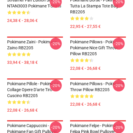
Streamer Fan Edition Shirt
Pokimane Borse - Pokimane
-20%
-20%
NTAN3003 Pokimane T-Shirts
Tutta La Stampa Tote Bag
RB2205
24,38 € - 28,06 €
22,95 € - 27,55 €
Pokimane Zaini - Pokimane
Pokimane Pillows - Poki
-20%
-20%
Zaino RB2205
Pokimane Nice Gift Throw
Pillow RB2205
33,94 € - 38,18 €
22,08 € - 26,68 €
Pokimane Pillole - Pokimane
Pokimane Pillows - Pokimane
-20%
-20%
Collage Opere D'arte Tiro
Throw Pillow RB2205
Cuscino RB2205
22,08 € - 26,68 €
22,08 € - 26,68 €
Pokimane Cappuccini -
Pokimane Felpe - Pokimane
-20%
-20%
Pokimane Fan Gift Pullover
Felpa Pink Bowl Pullover