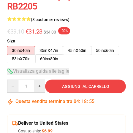
RB2205
(3 customer reviews)
€39.10
€31.28
-20%
$34.00
Size
30inx40in
35inX47in
45inX60in
50inx60in
53inX70in
60inx80in
Visualizza guida alle taglie
Quantity
AGGIUNGI AL CARRELLO
Questa vendita termina tra
04
:
18
:
54
Deliver to United States
Cost to ship:
$6.99