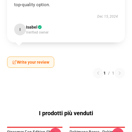
top-quality option.
Dec 15, 2024
Isabel
I
Verified owner
Write your review
1
/
1
I prodotti più venduti