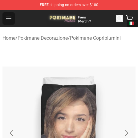
FREE
shipping on orders over $100
Pokimane Store - Official Pokimane Merchandise Shop
Open menu
Home
/
Pokimane Decorazione
/
Pokimane Copripiumini