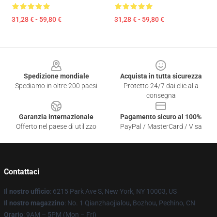
31,28 € - 59,80 €
31,28 € - 59,80 €
Footer
Spedizione mondiale
Acquista in tutta sicurezza
Spediamo in oltre 200 paesi
Protetto 24/7 dai clic alla
consegna
Garanzia internazionale
Pagamento sicuro al 100%
Offerto nel paese di utilizzo
PayPal / MasterCard / Visa
Contattaci
Il nostro ufficio
: 6215 Park Ave S, New York, NY 10003, US
Il nostro magazzino
: No. 1 Qianzhaojialou, Bozhou, Pechino, CN
Orario
: 9AM – 5PM (Mon – Fri)