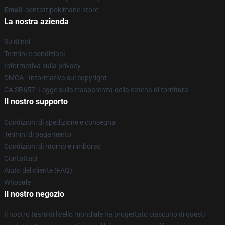
Email
: contattipokimane.store
La nostra azienda
Su di noi
Termini e condizioni
Informativa sulla privacy
DMCA - Informativa sul copyright
CA SB657: Legge sulla trasparenza della catena di fornitura
Il nostro supporto
Condizioni di spedizione e consegna
Termini di pagamento
Condizioni di ritorno e rimborso
Contattaci
Aiuto del cliente (FAQ)
Whosale
Il nostro negozio
Il nostro team di livello mondiale ha progettato ciascuno di questi