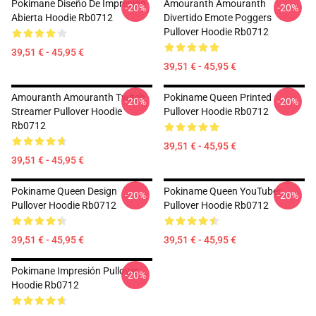
Pokimane Diseño De Impresión
Amouranth Amouranth
-20%
-20%
Abierta Hoodie Rb0712
Divertido Emote Poggers
Pullover Hoodie Rb0712
39,51 € - 45,95 €
39,51 € - 45,95 €
Amouranth Amouranth Twitch
Pokiname Queen Printed
-20%
-20%
Streamer Pullover Hoodie
Pullover Hoodie Rb0712
Rb0712
39,51 € - 45,95 €
39,51 € - 45,95 €
Pokiname Queen Design
Pokiname Queen YouTuber
-20%
-20%
Pullover Hoodie Rb0712
Pullover Hoodie Rb0712
39,51 € - 45,95 €
39,51 € - 45,95 €
Pokimane Impresión Pullover
-20%
Hoodie Rb0712