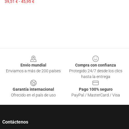
39,51 € - 45,95 €
Footer
Envío mundial
Compra con confianza
Enviamos a más de 200 países
Protegido 24/7 desde los clics
hasta la entrega
Garantía internacional
Pago 100% seguro
Ofrecido en el país de uso
PayPal / MasterCard / Visa
Contáctenos