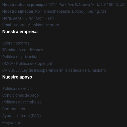
Nuestra oficina principal
: 6215 Park Ave S, Nueva York, NY 10003, US
Nuestro almacén
: No 1 Qianzhaojialou, Bozhou, Beijing, CN
Hora
: 9AM – 5PM (Mon – Fri)
Email
: contact@pokimane.store
Nuestra empresa
Sobre nosotros
Términos y condiciones
Política de privacidad
DMCA - Política de Copyright
CA SB657: Ley de transparencia en la cadena de suministro
Nuestro apoyo
Políticas de envío
Condiciones de pago
Políticas de reembolso
Contáctenos
Ayuda al cliente (FAQ)
Mayorista