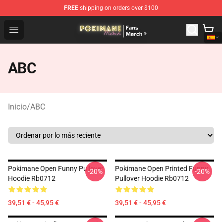
FREE
shipping on orders over $100
Pokimane Store - Official Pokimane Merchandise Shop
Open menu
ABC
Inicio
/
ABC
Pokimane Open Funny Pullover
Pokimane Open Printed Funny
-20%
-20%
Hoodie Rb0712
Pullover Hoodie Rb0712
39,51 € - 45,95 €
39,51 € - 45,95 €