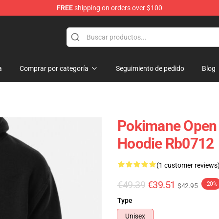
FREE
shipping on orders over $100
a
Comprar por categoría
Seguimiento de pedido
Blog
Pokimane Open P
Hoodie Rb0712
(1 customer reviews
€49.39
€39.51
-20%
$42.95
Type
Unisex