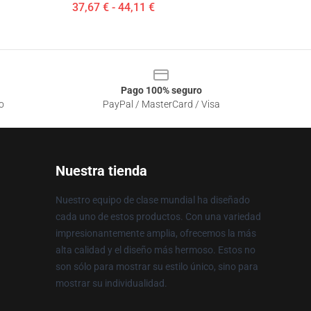
37,67 € - 44,11 €
Pago 100% seguro
o
PayPal / MasterCard / Visa
Nuestra tienda
Nuestro equipo de clase mundial ha diseñado
cada uno de estos productos. Con una variedad
impresionantemente amplia, ofrecemos la más
alta calidad y el diseño más hermoso. Estos no
son sólo para mostrar su estilo único, sino para
mostrar su individualidad.