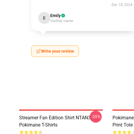
Dec 18, 2024
Emily
E
Verified owner
Write your review
-20%
Streamer Fan Edition Shirt NTAN3003
Pokimane 
Pokimane T-Shirts
Print Tot