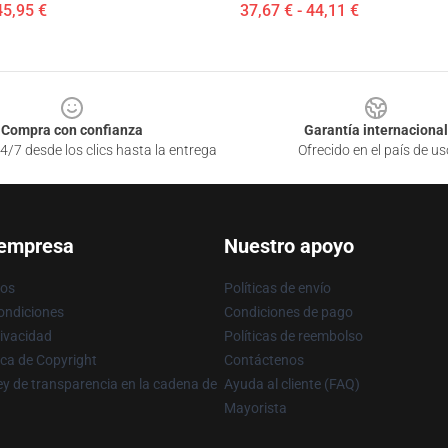
45,95 €
37,67 € - 44,11 €
Compra con confianza
Garantía internacional
4/7 desde los clics hasta la entrega
Ofrecido en el país de us
 empresa
Nuestro apoyo
ros
Políticas de envío
ondiciones
Condiciones de pago
rivacidad
Políticas de reembolso
ica de Copyright
Contáctenos
y de transparencia en la cadena de
Ayuda al cliente (FAQ)
Mayorista