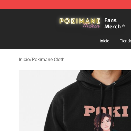
Pokimane Store - Official Pokimane Merchandise Shop
Inicio
Tiend
Inicio
/
Pokimane Cloth