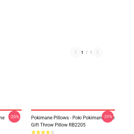
1
/
1
-20%
-20%
ne
Pokimane Pillows - Poki Pokimane Nice
Gift Throw Pillow RB2205