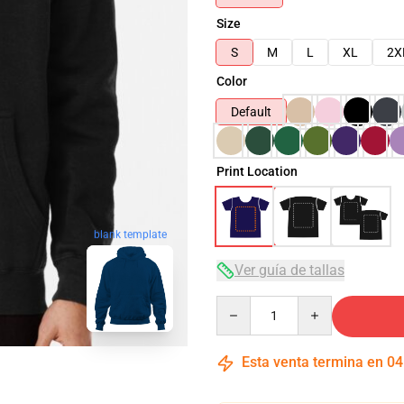
Size
S
M
L
XL
2X
Color
Default
Print Location
blank template
Ver guía de tallas
Quantity
Esta venta termina en
04