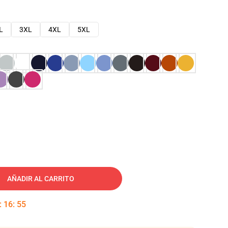
L
3XL
4XL
5XL
AÑADIR AL CARRITO
:
16
:
54