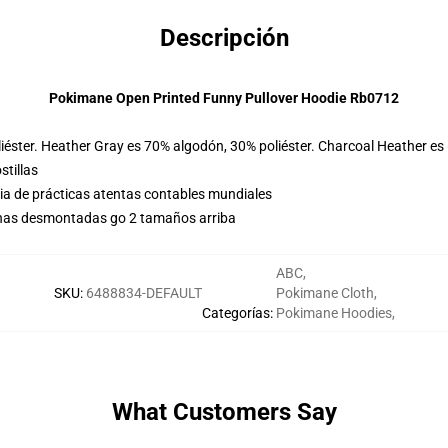
Descripción
Pokimane Open Printed Funny Pullover Hoodie Rb0712
iéster. Heather Gray es 70% algodón, 30% poliéster. Charcoal Heather es
stillas
eria de prácticas atentas contables mundiales
chas desmontadas go 2 tamaños arriba
ABC
,
SKU
:
6488834-DEFAULT
Pokimane Cloth
,
Categorías
:
Pokimane Hoodies
,
What Customers Say