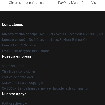
Ofrecido en el país de uso
PayPal / MasterCard / Visa
Contáctenos
Nuestra oficina principal
: 6215 Park Ave S, Nueva York, NY 10003, US
Nuestro almacén
: No 1 Qianzhaojialou, Bozhou, Beijing, CN
Hora
: 9AM – 5PM (Mon – Fri)
Email
: contact@pokimane.store
Nuestra empresa
Sobre nosotros
Términos y condiciones
Política de privacidad
DMCA - Política de Copyright
CA SB657: Ley de transparencia en la cadena de suministro
Nuestro apoyo
Políticas de envío