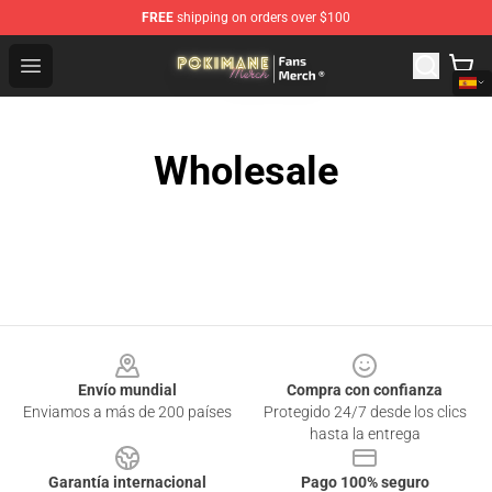
FREE
shipping on orders over $100
Pokimane Store - Official Pokimane Merchandise Shop
Open menu
Wholesale
Footer
Envío mundial
Compra con confianza
Enviamos a más de 200 países
Protegido 24/7 desde los clics
hasta la entrega
Garantía internacional
Pago 100% seguro