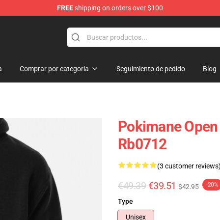
FREE
shipping on orders over $100
a
Comprar por categoría
Seguimiento de pedido
Blog
Pokimane Open 
Rb0712
(3 customer reviews
€49.39
€39.51
-20%
$42.95
Type
Unisex