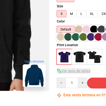
Size
S
M
L
XL
2X
Color
Default
Print Location
blank template
Ver guía de tallas
Quantity
Esta venta termina en
01