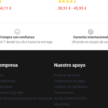
44,11 €
39,51 € - 45,95 €
Compra con confianza
Garantía internacional
4/7 desde los clics hasta la entrega
Ofrecido en el país de us
 empresa
Nuestro apoyo
ros
Políticas de envío
ondiciones
Condiciones de pago
rivacidad
Políticas de reembolso
ica de Copyright
Contáctenos
y de transparencia en la cadena de
Ayuda al cliente (FAQ)
Mayorista