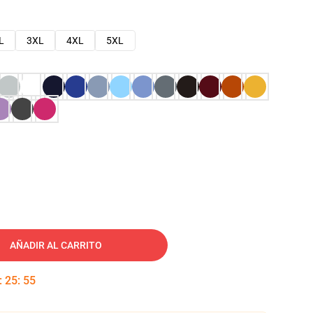
L
3XL
4XL
5XL
AÑADIR AL CARRITO
:
25
:
54