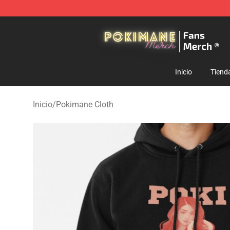
Pokimane Store - Official Pokimane Merchandise Shop
Inicio
Tiend
Inicio
/
Pokimane Cloth