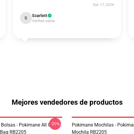
Dec 17, 2024
Scarlett
S
Verified owner
Mejores vendedores de productos
-20%
Bolsas - Pokimane All Over
Pokimane Mochilas - Pokima
e Bag RB2205
Mochila RB2205