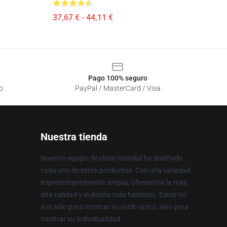
37,67 € - 44,11 €
Pago 100% seguro
o
PayPal / MasterCard / Visa
Nuestra tienda
Nuestro equipo de clase mundial ha diseñado
cada uno de estos productos. Con una variedad
impresionantemente amplia, ofrecemos la más
alta calidad y el diseño más hermoso. Estos no
son sólo para mostrar su estilo único, sino para
mostrar su individualidad.