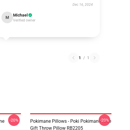
Dec 16, 2024
Michael
M
Verified owner
1
/
1
-20%
-20%
ne
Pokimane Pillows - Poki Pokimane Nice
Gift Throw Pillow RB2205