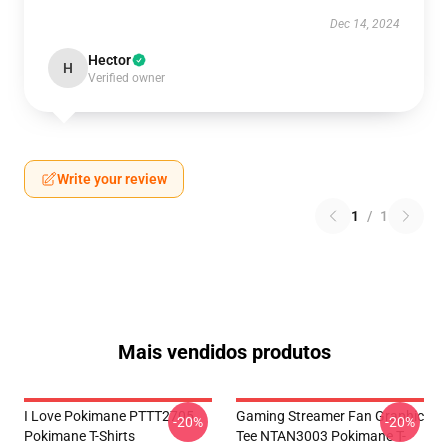
Dec 14, 2024
Hector
H
Verified owner
Write your review
1
/
1
Mais vendidos produtos
I Love Pokimane PTTT2705
Gaming Streamer Fan Graphic
-20%
-20%
Pokimane T-Shirts
Tee NTAN3003 Pokimane T-