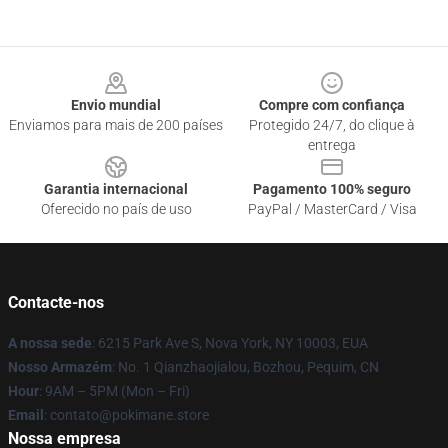
Footer
Envio mundial
Compre com confiança
Enviamos para mais de 200 países
Protegido 24/7, do clique à
entrega
Garantia internacional
Pagamento 100% seguro
Oferecido no país de uso
PayPal / MasterCard / Visa
Contacte-nos
A nossa sede
: 6215 Park Ave S, Nova York, NY 10003, EUA
Nosso Armazém
: No. 1 Qianzhaojialou, Bozhou, Pequim, CN
Hour
: 9AM – 5PM (Mon – Fri)
Email
: contato@pokimane.store
Nossa empresa