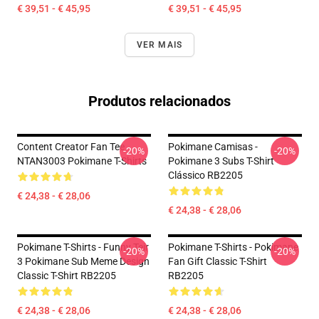
€ 39,51 - € 45,95
€ 39,51 - € 45,95
VER MAIS
Produtos relacionados
Content Creator Fan Tee
Pokimane Camisas -
-20%
-20%
NTAN3003 Pokimane T-Shirts
Pokimane 3 Subs T-Shirt
Clássico RB2205
€ 24,38 - € 28,06
€ 24,38 - € 28,06
Pokimane T-Shirts - Funny Teir
Pokimane T-Shirts - Pokimane
-20%
-20%
3 Pokimane Sub Meme Design
Fan Gift Classic T-Shirt
Classic T-Shirt RB2205
RB2205
€ 24,38 - € 28,06
€ 24,38 - € 28,06