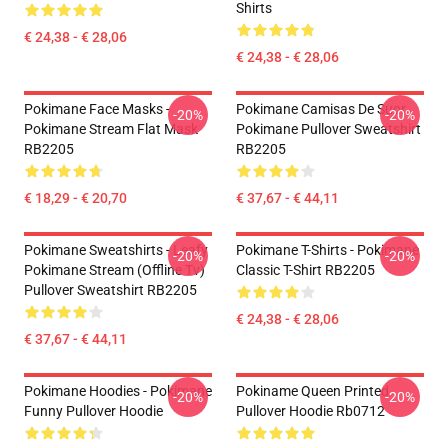
Shirts
€ 24,38 - € 28,06
€ 24,38 - € 28,06
Pokimane Face Masks -
Pokimane Camisas De Suor
-20%
-20%
Pokimane Stream Flat Mask
Pokimane Pullover Sweatshirt
RB2205
RB2205
€ 18,29 - € 20,70
€ 37,67 - € 44,11
Pokimane Sweatshirts - Leafy
Pokimane T-Shirts - Pokimane
-20%
-20%
Pokimane Stream (Offline Tv)
Classic T-Shirt RB2205
Pullover Sweatshirt RB2205
€ 24,38 - € 28,06
€ 37,67 - € 44,11
Pokimane Hoodies - Pokimane
Pokiname Queen Printed
-20%
-20%
Funny Pullover Hoodie
Pullover Hoodie Rb0712