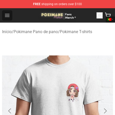
FREE
shipping on orders over $100
Pokimane Store - Official Pokimane Merchandise Shop
Open menu
Início
/
Pokimane Pano de pano
/
Pokimane T-shirts