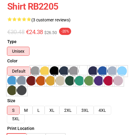
Shirt RB2205
(3 customer reviews)
€30.48
€24.38
-20%
$26.50
Type
Unisex
Color
Default
Size
S
M
L
XL
2XL
3XL
4XL
5XL
Print Location