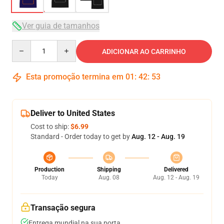
Ver guia de tamanhos
Quantity
ADICIONAR AO CARRINHO
Esta promoção termina em
01
:
42
:
52
Deliver to United States
Cost to ship:
$6.99
Standard - Order today to get by
Aug. 12 - Aug. 19
Production
Shipping
Delivered
Today
Aug. 08
Aug. 12 - Aug. 19
Transação segura
Entrega mundial na sua porta