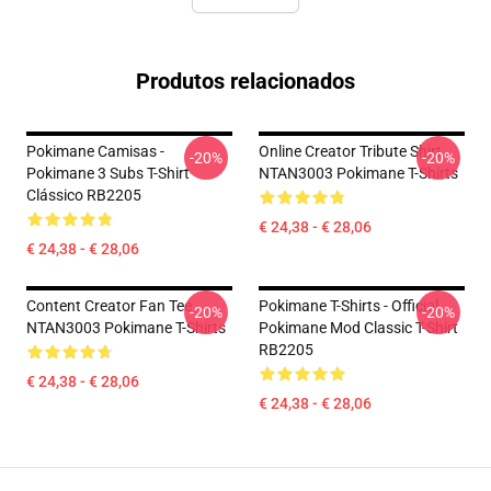
Produtos relacionados
Pokimane Camisas -
Online Creator Tribute Shirt
-20%
-20%
Pokimane 3 Subs T-Shirt
NTAN3003 Pokimane T-Shirts
Clássico RB2205
€ 24,38 - € 28,06
€ 24,38 - € 28,06
Content Creator Fan Tee
Pokimane T-Shirts - Official
-20%
-20%
NTAN3003 Pokimane T-Shirts
Pokimane Mod Classic T-Shirt
RB2205
€ 24,38 - € 28,06
€ 24,38 - € 28,06
Footer