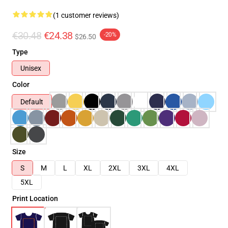
(1 customer reviews)
€30.48
€24.38
-20%
$26.50
Type
Unisex
Color
Default
Size
S
M
L
XL
2XL
3XL
4XL
5XL
Print Location