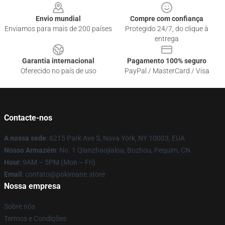
Envio mundial
Compre com confiança
Enviamos para mais de 200 países
Protegido 24/7, do clique à
entrega
Garantia internacional
Pagamento 100% seguro
Oferecido no país de uso
PayPal / MasterCard / Visa
Contacte-nos
A nossa sede
: 6215 Park Ave S, Nova York, NY 10003, EUA
Nosso Armazém
: No. 1 Qianzhaojialou, Bozhou, Pequim, CN
Hour
: 9AM – 5PM (Mon – Fri)
Email
: contato@pokimane.store
Nossa empresa
Sobre nós
Termos e Condições