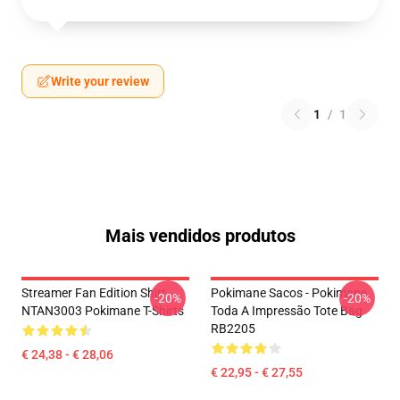
Write your review
1
/
1
Mais vendidos produtos
Streamer Fan Edition Shirt
Pokimane Sacos - Pokimane
-20%
-20%
NTAN3003 Pokimane T-Shirts
Toda A Impressão Tote Bag
RB2205
€ 24,38 - € 28,06
€ 22,95 - € 27,55