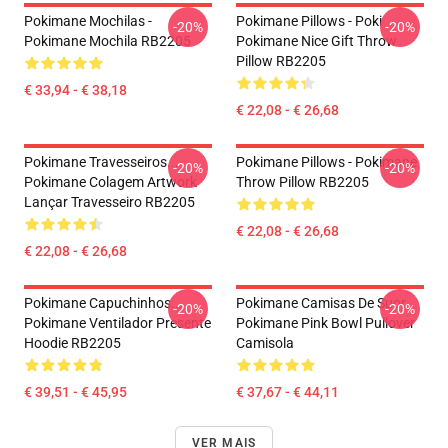
Pokimane Mochilas -
Pokimane Pillows - Poki
-20%
-20%
Pokimane Mochila RB2205
Pokimane Nice Gift Throw
Pillow RB2205
€ 33,94 - € 38,18
€ 22,08 - € 26,68
Pokimane Travesseiros...
Pokimane Pillows - Pokimane
-20%
-20%
Pokimane Colagem Artwork
Throw Pillow RB2205
Lançar Travesseiro RB2205
€ 22,08 - € 26,68
€ 22,08 - € 26,68
Pokimane Capuchinhos...
Pokimane Camisas De Suor
-20%
-20%
Pokimane Ventilador Presente
Pokimane Pink Bowl Pullover
Hoodie RB2205
Camisola
€ 39,51 - € 45,95
€ 37,67 - € 44,11
VER MAIS