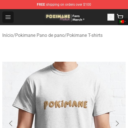
FREE
shipping on orders over $100
Pokimane Store - Official Pokimane Merchandise Shop
Open menu
Início
/
Pokimane Pano de pano
/
Pokimane T-shirts