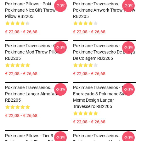
Pokimane Pillows - Poki
Pokimane Travesseiros...
-20%
-20%
Pokimane Nice Gift Throw
Pokimane Artwork Throw Pillow
Pillow RB2205
RB2205
€ 22,08 - € 26,68
€ 22,08 - € 26,68
Pokimane Travesseiros - Oficial
Pokimane Travesseiros -
-20%
-20%
Pokimane Mod Throw Pillow
Pokimane Travesseiro De Lança
RB2205
De Colagem RB2205
€ 22,08 - € 26,68
€ 22,08 - € 26,68
Pokimane Travesseiros...
Pokimane Travesseiros - Teir
-20%
-20%
Pokimane Lançar Almofada
Engraçado 3 Pokimane Sub
RB2205
Meme Design Lançar
Travesseiro RB2205
€ 22,08 - € 26,68
€ 22,08 - € 26,68
Pokimane Pillows - Tier 3
Pokimane Travesseiros...
-20%
-20%