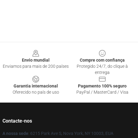
Footer
Envio mundial
Compre com confiança
Enviamos para mais de 200 países
Protegido 24/7, do clique à
entrega
Garantia internacional
Pagamento 100% seguro
Oferecido no país de uso
PayPal / MasterCard / Visa
Contacte-nos
A nossa sede
: 6215 Park Ave S, Nova York, NY 10003, EUA