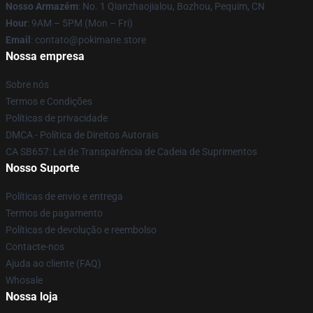
Nosso Armazém
: No. 1 Qianzhaojialou, Bozhou, Pequim, CN
Hour
: 9AM – 5PM (Mon – Fri)
Email
: contato@pokimane.store
Nossa empresa
Sobre nós
Termos e Condições
Políticas de privacidade
DMCA - Política de Direitos Autorais
CA SB657: Lei de Transparência de Cadeia de Suprimentos
Nosso Suporte
Políticas de envio e entrega
Termos de pagamento
Políticas de devolução e reembolso
Contacte-nos
Ajuda ao cliente (FAQ)
Whosale
Nossa loja