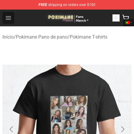
FREE
shipping on orders over $100
Pokimane Store - Official Pokimane Merchandise Shop
Open menu
Início
/
Pokimane Pano de pano
/
Pokimane T-shirts