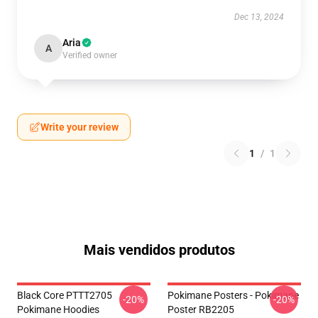
Dec 13, 2024
Aria
A
Verified owner
Write your review
1
/
1
Mais vendidos produtos
Black Core PTTT2705
Pokimane Posters - Pokimane
-20%
-20%
Pokimane Hoodies
Poster RB2205