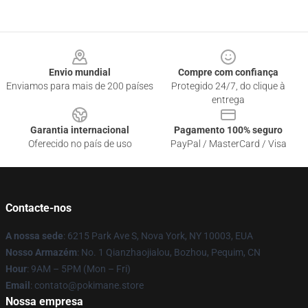
Footer
Envio mundial
Compre com confiança
Enviamos para mais de 200 países
Protegido 24/7, do clique à
entrega
Garantia internacional
Pagamento 100% seguro
Oferecido no país de uso
PayPal / MasterCard / Visa
Contacte-nos
A nossa sede
: 6215 Park Ave S, Nova York, NY 10003, EUA
Nosso Armazém
: No. 1 Qianzhaojialou, Bozhou, Pequim, CN
Hour
: 9AM – 5PM (Mon – Fri)
Email
: contato@pokimane.store
Nossa empresa