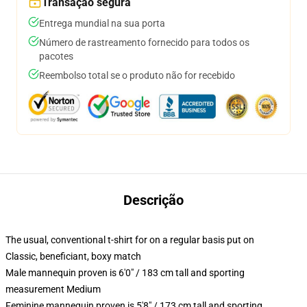
Transação segura
Entrega mundial na sua porta
Número de rastreamento fornecido para todos os
pacotes
Reembolso total se o produto não for recebido
Descrição
The usual, conventional t-shirt for on a regular basis put on
Classic, beneficiant, boxy match
Male mannequin proven is 6'0" / 183 cm tall and sporting
measurement Medium
Feminine mannequin proven is 5'8" / 173 cm tall and sporting