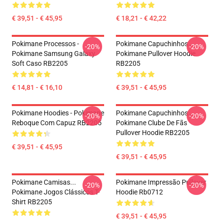
€ 39,51 - € 45,95
€ 18,21 - € 42,22
Pokimane Processos -
Pokimane Capuchinhos...
-20%
-20%
Pokimane Samsung Galaxy
Pokimane Pullover Hoodie
Soft Caso RB2205
RB2205
€ 14,81 - € 16,10
€ 39,51 - € 45,95
Pokimane Hoodies - Pokimane
Pokimane Capuchinhos...
-20%
-20%
Reboque Com Capuz RB2205
Pokimane Clube De Fãs
Pullover Hoodie RB2205
€ 39,51 - € 45,95
€ 39,51 - € 45,95
Pokimane Camisas...
Pokimane Impressão Pullover
-20%
-20%
Pokimane Jogos Clássicos T-
Hoodie Rb0712
Shirt RB2205
€ 39,51 - € 45,95