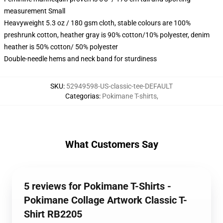
measurement Small
Heavyweight 5.3 oz / 180 gsm cloth, stable colours are 100%
preshrunk cotton, heather gray is 90% cotton/10% polyester, denim
heather is 50% cotton/ 50% polyester
Double-needle hems and neck band for sturdiness
SKU
:
52949598-US-classic-tee-DEFAULT
Categorias
:
Pokimane T-shirts
,
What Customers Say
5 reviews for Pokimane T-Shirts -
Pokimane Collage Artwork Classic T-
Shirt RB2205