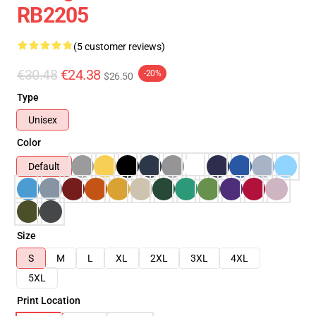
RB2205
(5 customer reviews)
€30.48
€24.38
-20%
$26.50
Type
Unisex
Color
Default
Size
S
M
L
XL
2XL
3XL
4XL
5XL
Print Location