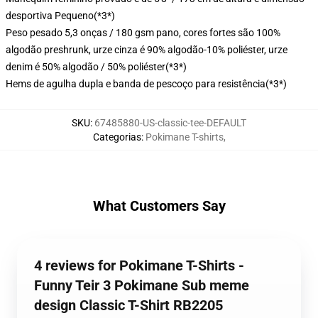
desportiva Pequeno
(*3*)
Peso pesado 5,3 onças / 180 gsm pano, cores fortes são 100%
algodão preshrunk, urze cinza é 90% algodão-10% poliéster, urze
denim é 50% algodão / 50% poliéster
(*3*)
Hems de agulha dupla e banda de pescoço para resistência
(*3*)
SKU
:
67485880-US-classic-tee-DEFAULT
Categorias
:
Pokimane T-shirts
,
What Customers Say
4 reviews for Pokimane T-Shirts -
Funny Teir 3 Pokimane Sub meme
design Classic T-Shirt RB2205