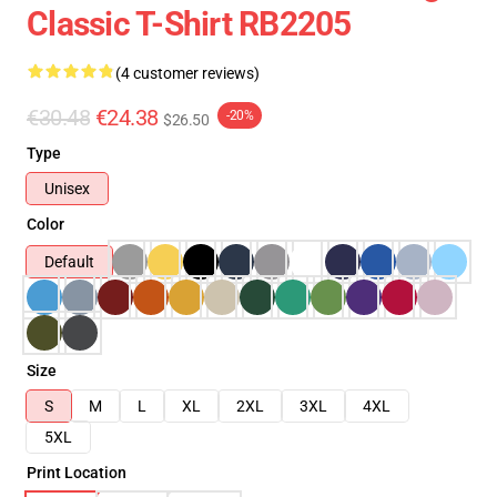
Classic T-Shirt RB2205
(4 customer reviews)
€30.48
€24.38
-20%
$26.50
Type
Unisex
Color
Default
Size
S
M
L
XL
2XL
3XL
4XL
5XL
Print Location