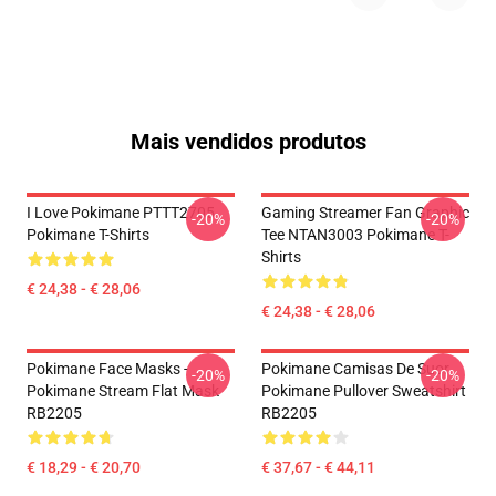
Mais vendidos produtos
I Love Pokimane PTTT2705
Gaming Streamer Fan Graphic
-20%
-20%
Pokimane T-Shirts
Tee NTAN3003 Pokimane T-
Shirts
€ 24,38 - € 28,06
€ 24,38 - € 28,06
Pokimane Face Masks -
Pokimane Camisas De Suor
-20%
-20%
Pokimane Stream Flat Mask
Pokimane Pullover Sweatshirt
RB2205
RB2205
€ 18,29 - € 20,70
€ 37,67 - € 44,11