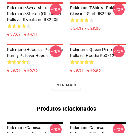
Pokimane Sweatshirts - Leafy
Pokimane T-Shirts - Pokimane
-20%
-20%
Pokimane Stream (Offline Tv)
Classic T-Shirt RB2205
Pullover Sweatshirt RB2205
€ 24,38 - € 28,06
€ 37,67 - € 44,11
Pokimane Hoodies - Pokimane
Pokiname Queen Printed
-20%
-20%
Funny Pullover Hoodie
Pullover Hoodie Rb0712
€ 39,51 - € 45,95
€ 39,51 - € 45,95
VER MAIS
Produtos relacionados
Pokimane Camisas...
Pokimane Camisas -
-20%
-20%