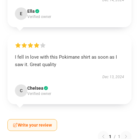
Dec 14, 2024
Ella
E
Verified owner
I fell in love with this Pokimane shirt as soon as I
saw it. Great quality
Dec 13, 2024
Chelsea
C
Verified owner
Write your review
1
/
1