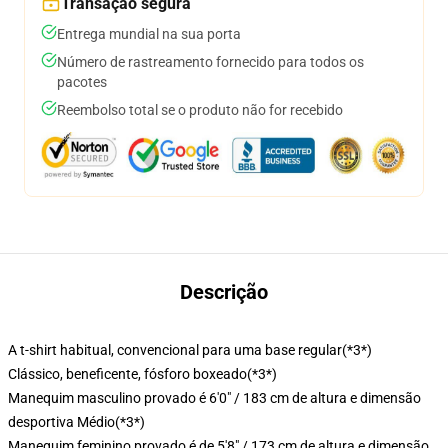
Transação segura
Entrega mundial na sua porta
Número de rastreamento fornecido para todos os
pacotes
Reembolso total se o produto não for recebido
Descrição
A t-shirt habitual, convencional para uma base regular
(*3*)
Clássico, beneficente, fósforo boxeado
(*3*)
Manequim masculino provado é 6'0" / 183 cm de altura e dimensão
desportiva Médio
(*3*)
Manequim feminino provado é de 5'8" / 173 cm de altura e dimensão