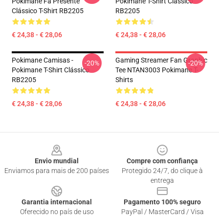
Pokimane Fã Presente
Pokimane T-Shirt Clássico
Clássico T-Shirt RB2205
RB2205
€ 24,38 - € 28,06
€ 24,38 - € 28,06
Pokimane Camisas -
Gaming Streamer Fan Graphic
-20%
-20%
Pokimane T-Shirt Clássico
Tee NTAN3003 Pokimane T-
RB2205
Shirts
€ 24,38 - € 28,06
€ 24,38 - € 28,06
Footer
Envio mundial
Compre com confiança
Enviamos para mais de 200 países
Protegido 24/7, do clique à
entrega
Garantia internacional
Pagamento 100% seguro
Oferecido no país de uso
PayPal / MasterCard / Visa