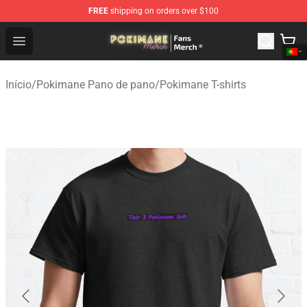
FREE
shipping on orders over $100
Pokimane Store - Official Pokimane Merchandise Shop
Open menu
Início
/
Pokimane Pano de pano
/
Pokimane T-shirts