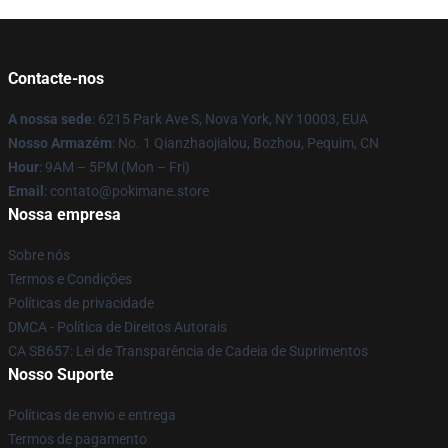
Contacte-nos
A nossa sede
: 6215 Park Ave S, Nova York, NY 10003, EUA
Nosso Armazém
: No. 1 Qianzhaojialou, Bozhou, Pequim, CN
Hour
: 9AM – 5PM (Mon – Fri)
Email
: contato@pokimane.store
Nossa empresa
Sobre nós
Termos e Condições
Políticas de privacidade
DMCA - Política de Direitos Autorais
CA SB657: Lei de Transparência de Cadeia de Suprimentos
Nosso Suporte
Políticas de envio e entrega
Termos de pagamento