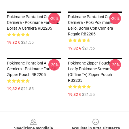
Pokimane Pantaloni Con
Pokimane Pantaloni Con
-20%
-20%
Cerniera - Pokimane Fan Club
Cerniera - Poki Pokimane
Borsa A Cerniera RB2205
Bello. Borsa Con Cerniera
Regalo RB2205
19,82 €
$21.55
19,82 €
$21.55
Pokimane Pantaloni A
Pokimane Zipper Pouches -
-20%
-20%
Cerniera - Pokimane Fan Gift
Leafy Pokimane Stream
Zipper Pouch RB2205
(Offline Tv) Zipper Pouch
RB2205
19,82 €
$21.55
19,82 €
$21.55
Footer
Spedizione mondiale
Acquista in tutta sicurezza