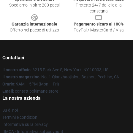
Spediamo in oltre 200 paesi
Protetto 24/7 dai clic alla
consegna
Garanzia internazionale
Pagamento sicuro al 100%
Offerto nel paese di utilizzo
PayPal / MasterCard / Visa
Contattaci
Il nostro ufficio
: 6215 Park Ave S, New York, NY 10003, US
Il nostro magazzino
: No. 1 Qianzhaojialou, Bozhou, Pechino, CN
Orario
: 9AM – 5PM (Mon – Fri)
Email
: contattipokimane.store
La nostra azienda
Su di noi
Termini e condizioni
Informativa sulla privacy
DMCA - Informativa sul copyright