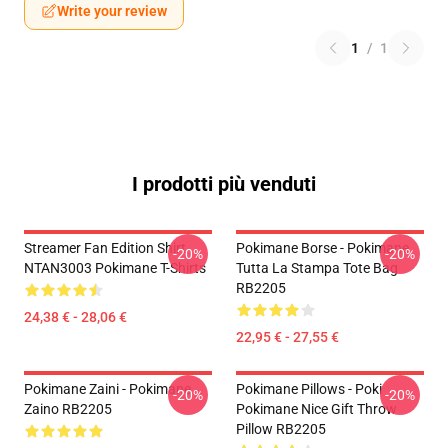
Write your review
1
/
1
I prodotti più venduti
Streamer Fan Edition Shirt
Pokimane Borse - Pokimane
-20%
-20%
NTAN3003 Pokimane T-Shirts
Tutta La Stampa Tote Bag
RB2205
24,38 € - 28,06 €
22,95 € - 27,55 €
Pokimane Zaini - Pokimane
Pokimane Pillows - Poki
-20%
-20%
Zaino RB2205
Pokimane Nice Gift Throw
Pillow RB2205