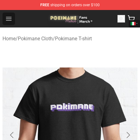
FREE
shipping on orders over $100
Pokimane Store - Official Pokimane Merchandise Shop
Open menu
Home
/
Pokimane Cloth
/
Pokimane T-shirt