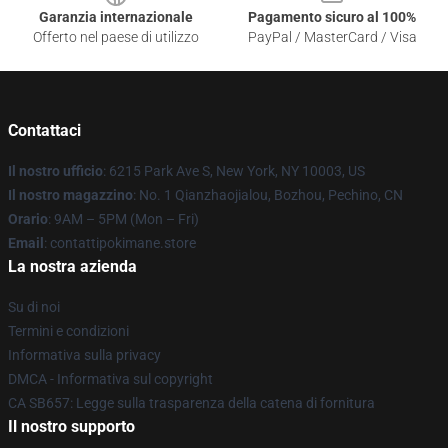
Garanzia internazionale
Pagamento sicuro al 100%
Offerto nel paese di utilizzo
PayPal / MasterCard / Visa
Contattaci
Il nostro ufficio
: 6215 Park Ave S, New York, NY 10003, US
Il nostro magazzino
: No. 1 Qianzhaojialou, Bozhou, Pechino, CN
Orario
: 9AM – 5PM (Mon – Fri)
Email
: contattipokimane.store
La nostra azienda
Su di noi
Termini e condizioni
Informativa sulla privacy
DMCA - Informativa sul copyright
CA SB657: Legge sulla trasparenza della catena di fornitura
Il nostro supporto