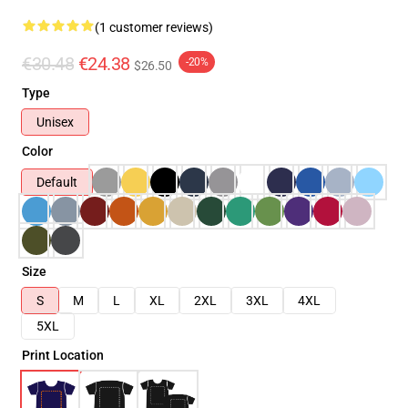
(1 customer reviews)
€30.48
€24.38
-20%
$26.50
Type
Unisex
Color
Default
Size
S
M
L
XL
2XL
3XL
4XL
5XL
Print Location