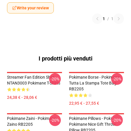
Write your review
1
/
1
I prodotti più venduti
Streamer Fan Edition Shirt
Pokimane Borse - Pokimane
-20%
-20%
NTAN3003 Pokimane T-Shirts
Tutta La Stampa Tote Bag
RB2205
24,38 € - 28,06 €
22,95 € - 27,55 €
Pokimane Zaini - Pokimane
Pokimane Pillows - Poki
-20%
-20%
Zaino RB2205
Pokimane Nice Gift Throw
Pillow RB2205