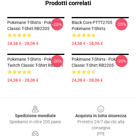
Prodotti correlati
Pokimane T-Shirts - Pokimane
Black Core PTTT2705
-20%
-20%
Classic T-Shirt RB2205
Pokimane T-Shirts
24,38 € - 28,06 €
24,38 € - 28,06 €
Pokimane T-Shirts - Pokimane
Pokimane T-Shirts - Pokimane
-20%
-20%
Twitch Classic T-Shirt RB2205
Classic T-Shirt RB2205
24,38 € - 28,06 €
24,38 € - 28,06 €
Footer
Spedizione mondiale
Acquista in tutta sicurezza
Spediamo in oltre 200 paesi
Protetto 24/7 dai clic alla
consegna