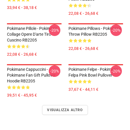
33,94 € - 38,18 €
22,08 € - 26,68 €
Pokimane Pillole - Pokimane
Pokimane Pillows - Pokimane
-20%
-20%
Collage Opere D'arte Tiro
Throw Pillow RB2205
Cuscino RB2205
22,08 € - 26,68 €
22,08 € - 26,68 €
Pokimane Cappuccini -
Pokimane Felpe - Pokimane
-20%
-20%
Pokimane Fan Gift Pullover
Felpa Pink Bowl Pullover
Hoodie RB2205
37,67 € - 44,11 €
39,51 € - 45,95 €
VISUALIZZA ALTRO