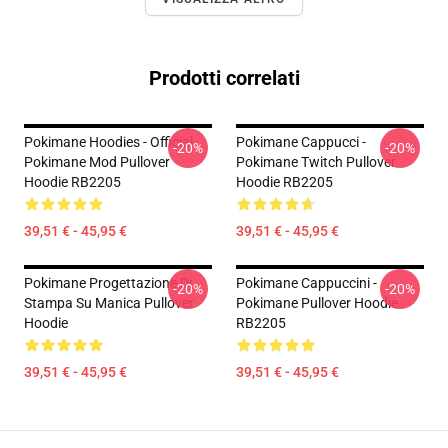
Prodotti correlati
Pokimane Hoodies - Official
Pokimane Cappucci -
-20%
-20%
Pokimane Mod Pullover
Pokimane Twitch Pullover
Hoodie RB2205
Hoodie RB2205
39,51 € - 45,95 €
39,51 € - 45,95 €
Pokimane Progettazione Di
Pokimane Cappuccini -
-20%
-20%
Stampa Su Manica Pullover
Pokimane Pullover Hoodie
Hoodie
RB2205
39,51 € - 45,95 €
39,51 € - 45,95 €
Footer