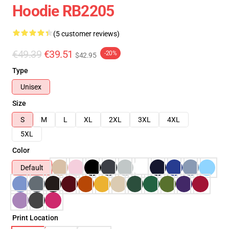
Hoodie RB2205
(5 customer reviews)
€49.39
€39.51
-20%
$42.95
Type
Unisex
Size
S
M
L
XL
2XL
3XL
4XL
5XL
Color
Default
Print Location