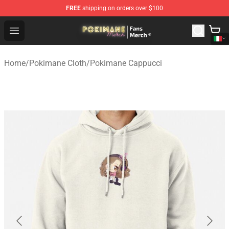
FREE
shipping on orders over $100
Pokimane Store - Official Pokimane Merchandise Shop
Open menu
Home
/
Pokimane Cloth
/
Pokimane Cappucci