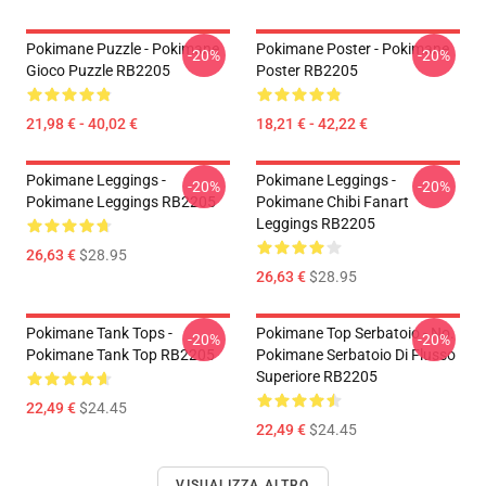
Pokimane Puzzle - Pokimane
Pokimane Poster - Pokimane
-20%
-20%
Gioco Puzzle RB2205
Poster RB2205
21,98 € - 40,02 €
18,21 € - 42,22 €
Pokimane Leggings -
Pokimane Leggings -
-20%
-20%
Pokimane Leggings RB2205
Pokimane Chibi Fanart
Leggings RB2205
26,63 €
$28.95
26,63 €
$28.95
Pokimane Tank Tops -
Pokimane Top Serbatoio - No.
-20%
-20%
Pokimane Tank Top RB2205
Pokimane Serbatoio Di Flusso
Superiore RB2205
22,49 €
$24.45
22,49 €
$24.45
VISUALIZZA ALTRO