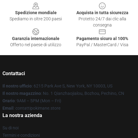
Spedizione mondiale
Acquista in tutta sicurezza
Spediamo in oltre 200 paesi
Protetto 24/7 dai clic alla
consegna
Garanzia internazionale
Pagamento sicuro al 100%
Offerto nel paese di utilizzo
PayPal / MasterCard / Visa
Contattaci
Il nostro ufficio
: 6215 Park Ave S, New York, NY 10003, US
Il nostro magazzino
: No. 1 Qianzhaojialou, Bozhou, Pechino, CN
Orario
: 9AM – 5PM (Mon – Fri)
Email
: contattipokimane.store
La nostra azienda
Su di noi
Termini e condizioni