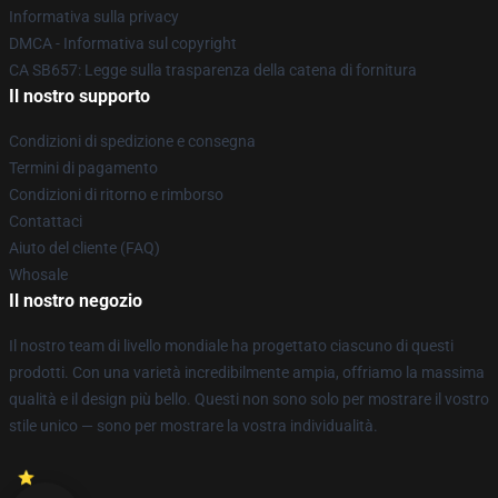
Informativa sulla privacy
DMCA - Informativa sul copyright
CA SB657: Legge sulla trasparenza della catena di fornitura
Il nostro supporto
Condizioni di spedizione e consegna
Termini di pagamento
Condizioni di ritorno e rimborso
Contattaci
Aiuto del cliente (FAQ)
Whosale
Il nostro negozio
Il nostro team di livello mondiale ha progettato ciascuno di questi
prodotti. Con una varietà incredibilmente ampia, offriamo la massima
qualità e il design più bello. Questi non sono solo per mostrare il vostro
stile unico — sono per mostrare la vostra individualità.