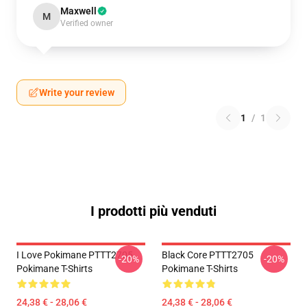
Maxwell
M
Verified owner
Write your review
1
/
1
I prodotti più venduti
I Love Pokimane PTTT2705
Black Core PTTT2705
-20%
-20%
Pokimane T-Shirts
Pokimane T-Shirts
24,38 € - 28,06 €
24,38 € - 28,06 €