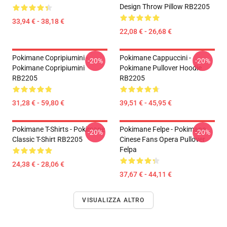
Design Throw Pillow RB2205
33,94 € - 38,18 €
22,08 € - 26,68 €
Pokimane Copripiumini -
Pokimane Cappuccini -
-20%
-20%
Pokimane Copripiumini
Pokimane Pullover Hoodie
RB2205
RB2205
31,28 € - 59,80 €
39,51 € - 45,95 €
Pokimane T-Shirts - Pokimane
Pokimane Felpe - Pokimane
-20%
-20%
Classic T-Shirt RB2205
Cinese Fans Opera Pullover
Felpa
24,38 € - 28,06 €
37,67 € - 44,11 €
VISUALIZZA ALTRO