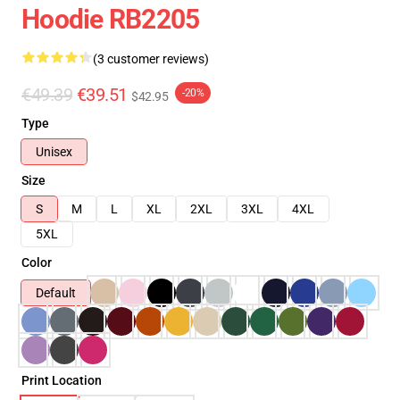
Hoodie RB2205
(3 customer reviews)
€49.39
€39.51
-20%
$42.95
Type
Unisex
Size
S
M
L
XL
2XL
3XL
4XL
5XL
Color
Default
Print Location