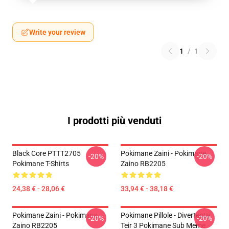
Write your review
1
/
1
I prodotti più venduti
Black Core PTTT2705
Pokimane Zaini - Pokimane
-20%
-20%
Pokimane T-Shirts
Zaino RB2205
24,38 € - 28,06 €
33,94 € - 38,18 €
Pokimane Zaini - Pokimane
Pokimane Pillole - Divertente
-20%
-20%
Zaino RB2205
Teir 3 Pokimane Sub Meme