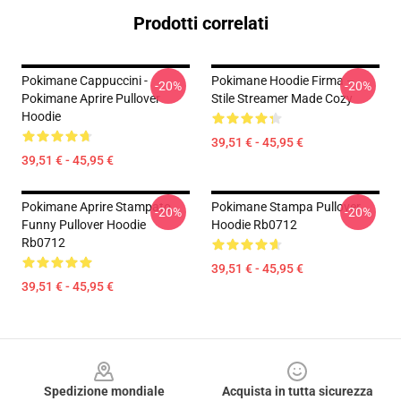
Prodotti correlati
Pokimane Cappuccini -
Pokimane Hoodie Firma –
-20%
-20%
Pokimane Aprire Pullover
Stile Streamer Made Cozy
Hoodie
39,51 € - 45,95 €
39,51 € - 45,95 €
Pokimane Aprire Stampato
Pokimane Stampa Pullover
-20%
-20%
Funny Pullover Hoodie
Hoodie Rb0712
Rb0712
39,51 € - 45,95 €
39,51 € - 45,95 €
Footer
Spedizione mondiale
Acquista in tutta sicurezza