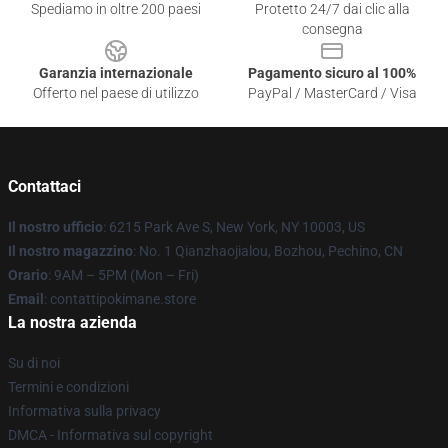
Spediamo in oltre 200 paesi
Protetto 24/7 dai clic alla
consegna
Garanzia internazionale
Pagamento sicuro al 100%
Offerto nel paese di utilizzo
PayPal / MasterCard / Visa
Contattaci
Il nostro ufficio
: 6215 Park Ave S, New York, NY 10003, US
Il nostro magazzino
: No. 1 Qianzhaojialou, Bozhou, Pechino, CN
Orario
: 9AM – 5PM (Mon – Fri)
Email
: contattipokimane.store
La nostra azienda
Su di noi
Termini e condizioni
Informativa sulla privacy
DMCA - Informativa sul copyright