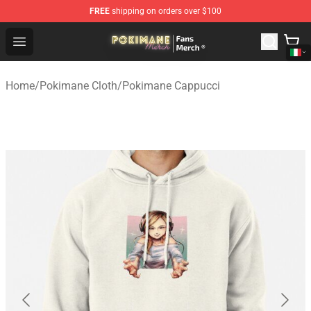
FREE
shipping on orders over $100
Pokimane Store - Official Pokimane Merchandise Shop
Open menu
Home
/
Pokimane Cloth
/
Pokimane Cappucci