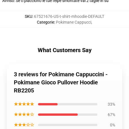
Avviso: Se ti piacciono le tue felpe smontate vai 2 taglie in su
SKU
:
67521676-US-t-shirt-mhoodie-DEFAULT
Categorie
:
Pokimane Cappucci
,
What Customers Say
3 reviews for Pokimane Cappuccini -
Pokimane Gioco Pullover Hoodie
RB2205
★★★★★
33%
★★★★☆
67%
★★★☆☆
0%