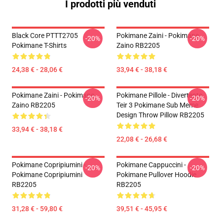
I prodotti più venduti
Black Core PTTT2705
Pokimane Zaini - Pokimane
-20%
-20%
Pokimane T-Shirts
Zaino RB2205
24,38 € - 28,06 €
33,94 € - 38,18 €
Pokimane Zaini - Pokimane
Pokimane Pillole - Divertente
-20%
-20%
Zaino RB2205
Teir 3 Pokimane Sub Meme
Design Throw Pillow RB2205
33,94 € - 38,18 €
22,08 € - 26,68 €
Pokimane Copripiumini -
Pokimane Cappuccini -
-20%
-20%
Pokimane Copripiumini
Pokimane Pullover Hoodie
RB2205
RB2205
31,28 € - 59,80 €
39,51 € - 45,95 €