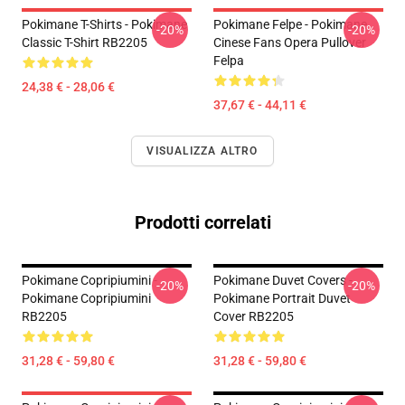
Pokimane T-Shirts - Pokimane
Pokimane Felpe - Pokimane
-20%
-20%
Classic T-Shirt RB2205
Cinese Fans Opera Pullover
Felpa
24,38 € - 28,06 €
37,67 € - 44,11 €
VISUALIZZA ALTRO
Prodotti correlati
Pokimane Copripiumini -
Pokimane Duvet Covers -
-20%
-20%
Pokimane Copripiumini
Pokimane Portrait Duvet
RB2205
Cover RB2205
31,28 € - 59,80 €
31,28 € - 59,80 €