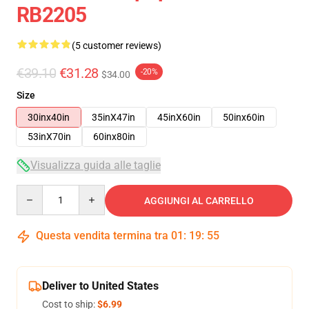
RB2205
(5 customer reviews)
€39.10
€31.28
-20%
$34.00
Size
30inx40in
35inX47in
45inX60in
50inx60in
53inX70in
60inx80in
Visualizza guida alle taglie
Quantity
AGGIUNGI AL CARRELLO
Questa vendita termina tra
01
:
19
:
54
Deliver to United States
Cost to ship:
$6.99