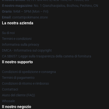
Il nostro magazzino
: No. 1 Qianzhaojialou, Bozhou, Pechino, CN
Orario
: 9AM – 5PM (Mon – Fri)
Email
: contattipokimane.store
La nostra azienda
Su di noi
Termini e condizioni
Informativa sulla privacy
DMCA - Informativa sul copyright
CA SB657: Legge sulla trasparenza della catena di fornitura
Il nostro supporto
Condizioni di spedizione e consegna
Termini di pagamento
Condizioni di ritorno e rimborso
Contattaci
Aiuto del cliente (FAQ)
Whosale
Il nostro negozio