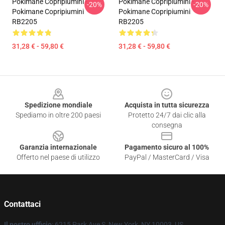
Pokimane Copripiumini -
Pokimane Copripiumini -
-20%
-20%
Pokimane Copripiumini
Pokimane Copripiumini
RB2205
RB2205
31,28 € - 59,80 €
31,28 € - 59,80 €
Footer
Spedizione mondiale
Acquista in tutta sicurezza
Spediamo in oltre 200 paesi
Protetto 24/7 dai clic alla
consegna
Garanzia internazionale
Pagamento sicuro al 100%
Offerto nel paese di utilizzo
PayPal / MasterCard / Visa
Contattaci
Il nostro ufficio
: 6215 Park Ave S, New York, NY 10003, US