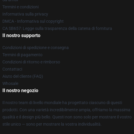
Termini e condizioni
Informativa sulla privacy
DMCA - Informativa sul copyright
CA SB657: Legge sulla trasparenza della catena di fornitura
Il nostro supporto
Condizioni di spedizione e consegna
Termini di pagamento
Condizioni di ritorno e rimborso
Contattaci
Aiuto del cliente (FAQ)
Whosale
Il nostro negozio
Il nostro team di livello mondiale ha progettato ciascuno di questi
prodotti. Con una varietà incredibilmente ampia, offriamo la massima
qualità e il design più bello. Questi non sono solo per mostrare il vostro
stile unico — sono per mostrare la vostra individualità.