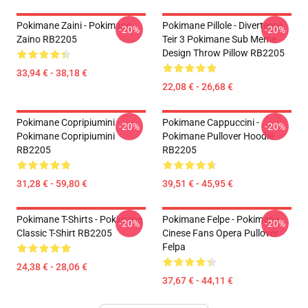
Pokimane Zaini - Pokimane
Pokimane Pillole - Divertente
-20%
-20%
Zaino RB2205
Teir 3 Pokimane Sub Meme
Design Throw Pillow RB2205
33,94 € - 38,18 €
22,08 € - 26,68 €
Pokimane Copripiumini -
Pokimane Cappuccini -
-20%
-20%
Pokimane Copripiumini
Pokimane Pullover Hoodie
RB2205
RB2205
31,28 € - 59,80 €
39,51 € - 45,95 €
Pokimane T-Shirts - Pokimane
Pokimane Felpe - Pokimane
-20%
-20%
Classic T-Shirt RB2205
Cinese Fans Opera Pullover
Felpa
24,38 € - 28,06 €
37,67 € - 44,11 €