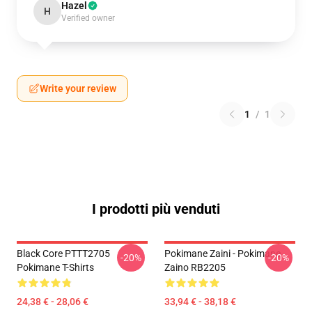
Hazel
H
Verified owner
Write your review
1
/
1
I prodotti più venduti
Black Core PTTT2705
Pokimane Zaini - Pokimane
-20%
-20%
Pokimane T-Shirts
Zaino RB2205
24,38 € - 28,06 €
33,94 € - 38,18 €