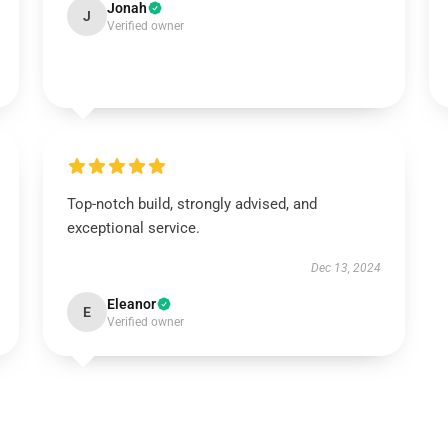
Jonah
J
Verified owner
Top-notch build, strongly advised, and
exceptional service.
Dec 13, 2024
Eleanor
E
Verified owner