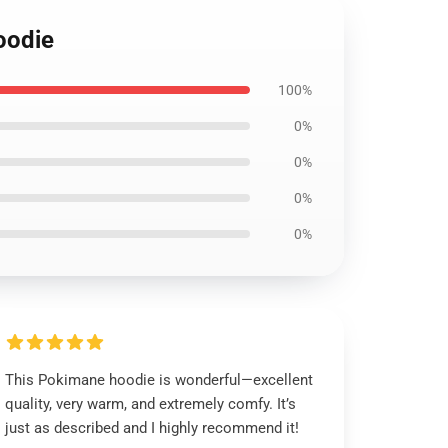
oodie
100%
0%
0%
0%
0%
This Pokimane hoodie is wonderful—excellent
quality, very warm, and extremely comfy. It’s
just as described and I highly recommend it!