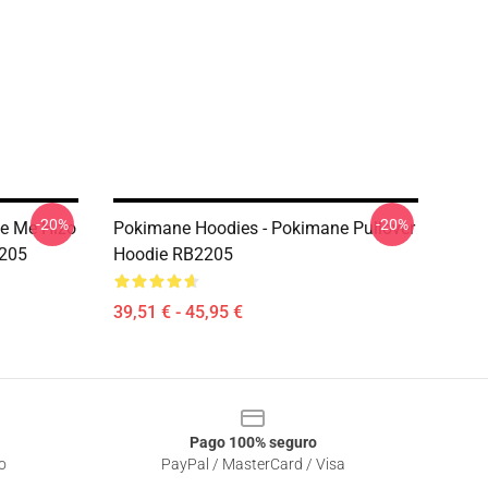
-20%
-20%
e Me Hizo
Pokimane Hoodies - Pokimane Pullover
2205
Hoodie RB2205
39,51 € - 45,95 €
Pago 100% seguro
o
PayPal / MasterCard / Visa