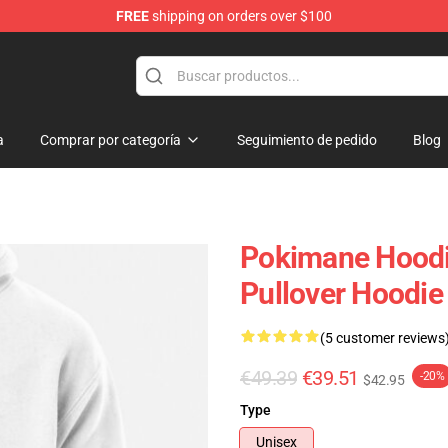
FREE
shipping on orders over $100
a
Comprar por categoría
Seguimiento de pedido
Blog
Pokimane Hoodi
Pullover Hoodie
(5 customer reviews
€49.39
€39.51
-20%
$42.95
Type
Unisex