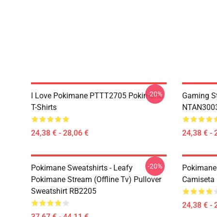
-20%
I Love Pokimane PTTT2705 Pokimane
Gaming St
T-Shirts
NTAN3003
24,38 € - 28,06 €
24,38 € - 
-20%
Pokimane Sweatshirts - Leafy
Pokimane
Pokimane Stream (Offline Tv) Pullover
Camiseta 
Sweatshirt RB2205
24,38 € - 
37,67 € - 44,11 €