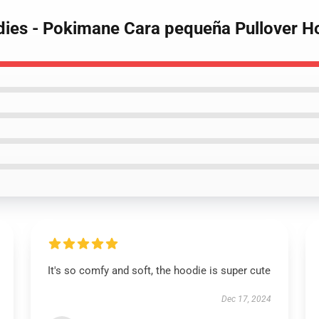
dies - Pokimane Cara pequeña Pullover H
It's so comfy and soft, the hoodie is super cute
Dec 17, 2024