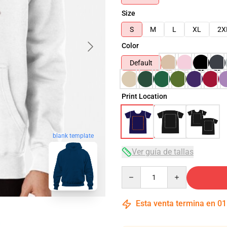
Size
S
M
L
XL
2X
Color
Default
Print Location
blank template
Ver guía de tallas
Quantity
Esta venta termina en
01