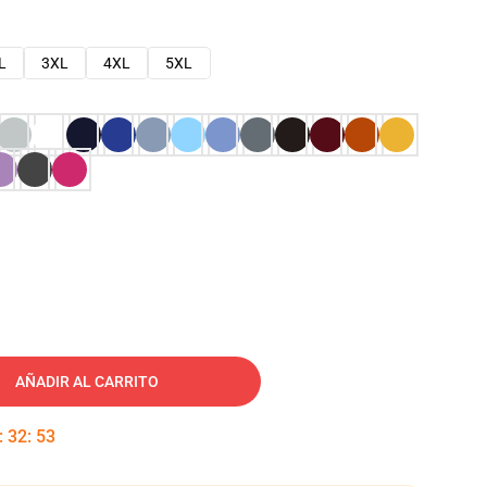
L
3XL
4XL
5XL
AÑADIR AL CARRITO
:
32
:
52