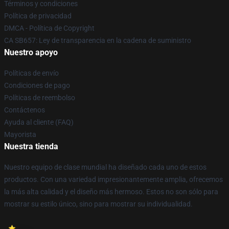
Términos y condiciones
Política de privacidad
DMCA - Política de Copyright
CA SB657: Ley de transparencia en la cadena de suministro
Nuestro apoyo
Políticas de envío
Condiciones de pago
Políticas de reembolso
Contáctenos
Ayuda al cliente (FAQ)
Mayorista
Nuestra tienda
Nuestro equipo de clase mundial ha diseñado cada uno de estos
productos. Con una variedad impresionantemente amplia, ofrecemos
la más alta calidad y el diseño más hermoso. Estos no son sólo para
mostrar su estilo único, sino para mostrar su individualidad.