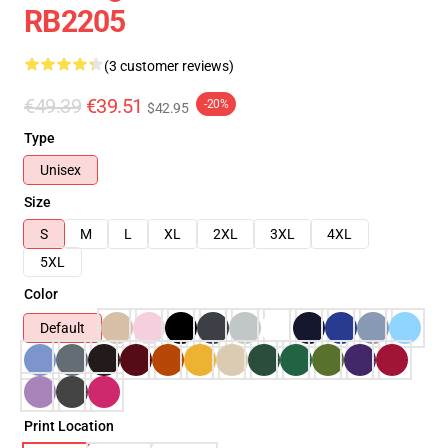
RB2205
(3 customer reviews)
€49.39
€39.51
-20%
$42.95
Type
Unisex
Size
S
M
L
XL
2XL
3XL
4XL
5XL
Color
Default
Print Location