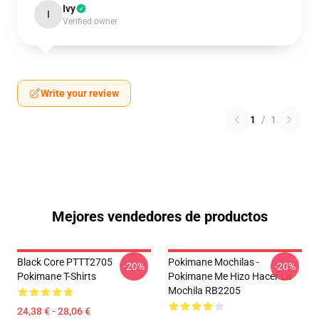
Ivy
I
Verified owner
Write your review
1
/
1
Mejores vendedores de productos
Black Core PTTT2705
Pokimane Mochilas -
-20%
-20%
Pokimane T-Shirts
Pokimane Me Hizo Hacer La
Mochila RB2205
24,38 € - 28,06 €