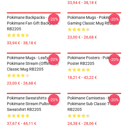
33,94 € - 38,18 €
Pokimane Backpacks -
Pokimane Mugs - Pokimane
-20%
-20%
Pokimane Fan Gift Backpack
Gaming Classic Mug RB2205
RB2205
23,00 € - 26,68 €
33,94 € - 38,18 €
Pokimane Mugs - Leafy
Pokimane Posters - Pokimane
-20%
-20%
Pokimane Stream (Offline Tv)
Poster RB2205
Classic Mug RB2205
18,21 € - 42,22 €
23,00 € - 26,68 €
Pokimane Sweatshirts -
Pokimane Camisetas - Nivel 3
-20%
-20%
Pokimane Stream Pullover
Pokimane Sub Classic T-Shirt
Sweatshirt RB2205
RB2205
37,67 € - 44,11 €
24,38 € - 28,06 €