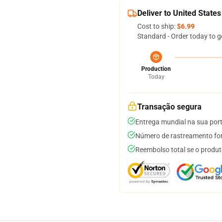
Deliver to United States
Cost to ship:
$6.99
Standard - Order today to g
Production
Today
Transação segura
Entrega mundial na sua por
Número de rastreamento for
Reembolso total se o produt