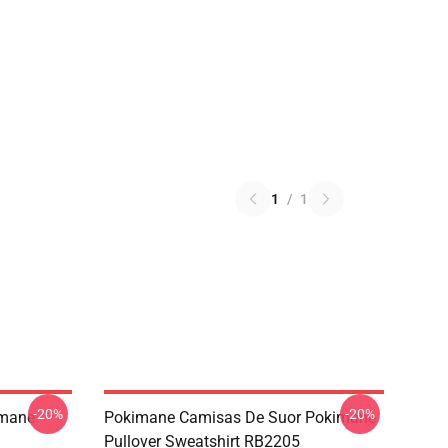
1
/
1
-20%
-20%
imane
Pokimane Camisas De Suor Pokimane
Pullover Sweatshirt RB2205