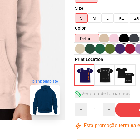
Size
S
M
L
XL
2X
Color
Default
Print Location
blank template
Ver guia de tamanhos
Quantity
Esta promoção termina