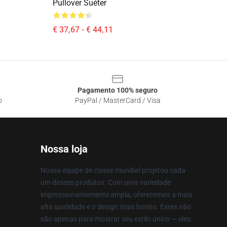
Pullover Suéter
€ 37,67 - € 44,11
Pagamento 100% seguro
o
PayPal / MasterCard / Visa
Nossa loja
Nossa equipe de classe mundial projetou cada
um desses produtos. Com uma variedade
impressionantemente ampla, oferecemos a mais
alta qualidade e o design mais bonito. Estes não
são apenas para mostrar seu estilo único — eles