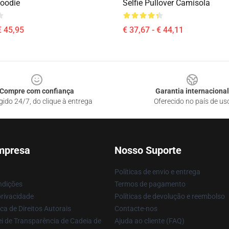
Hoodie
Selfie Pullover Camisola
€ 45,95
€ 37,67 - € 44,11
Compre com confiança
Garantia internacional
gido 24/7, do clique à entrega
Oferecido no país de us
mpresa
Nosso Suporte
Políticas de envio e entrega
ndições
Termos de pagamento
privacidade
Políticas de devolução e reembolso
ca de Direitos Autorais
Contacte-nos
i de Transparência de Cadeia de
Ajuda ao cliente (FAQ)