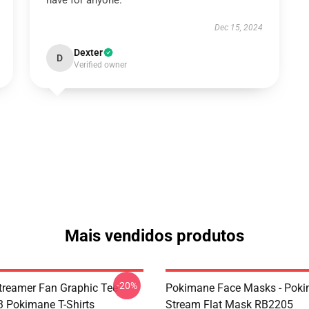
have for anyone.
Dec 15, 2024
Dexter
D
Verified owner
Mais vendidos produtos
-20%
reamer Fan Graphic Tee
Pokimane Face Masks - Pok
 Pokimane T-Shirts
Stream Flat Mask RB2205