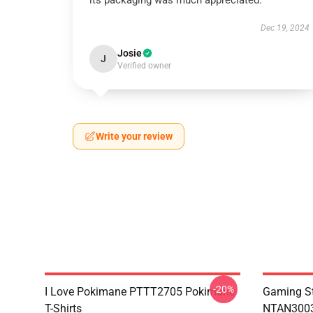
its packaging was much appreciated.
Dec 19, 2024
Josie
J
Verified owner
Write your review
-20%
I Love Pokimane PTTT2705 Pokimane
Gaming St
T-Shirts
NTAN3003