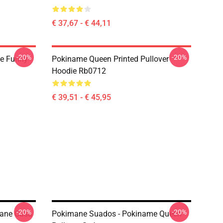
€ 37,67 - € 44,11
-20%
-20%
e Funny
Pokiname Queen Printed Pullover
Hoodie Rb0712
€ 39,51 - € 45,95
-20%
-20%
mane Casa
Pokimane Suados - Pokiname Queen