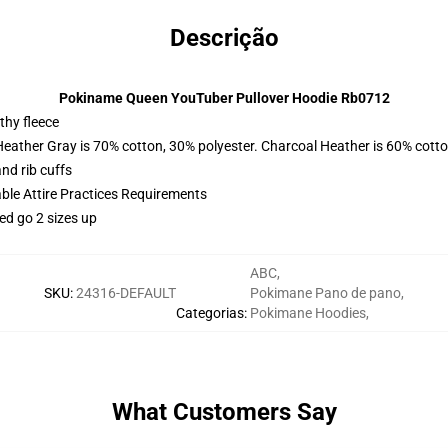
Descrição
Pokiname Queen YouTuber Pullover Hoodie Rb0712
thy fleece
Heather Gray is 70% cotton, 30% polyester. Charcoal Heather is 60% cott
nd rib cuffs
able Attire Practices Requirements
ed go 2 sizes up
ABC
,
SKU
:
24316-DEFAULT
Pokimane Pano de pano
,
Categorias
:
Pokimane Hoodies
,
What Customers Say