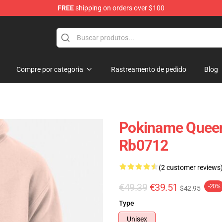
FREE
shipping on orders over $100
Compre por categoria
Rastreamento de pedido
Blog
Pokiname Queen
Rb0712
(2 customer reviews
€49.39
€39.51
-20%
$42.95
Type
Unisex