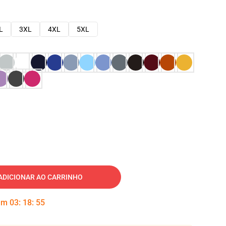
L
3XL
4XL
5XL
ADICIONAR AO CARRINHO
 em
03
:
18
:
54