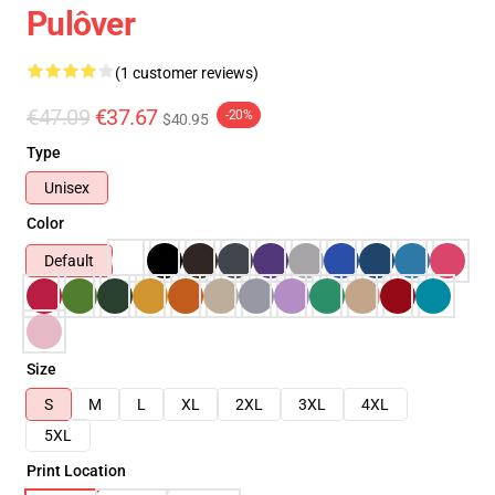
Pulôver
(1 customer reviews)
€47.09
€37.67
-20%
$40.95
Type
Unisex
Color
Default
Size
S
M
L
XL
2XL
3XL
4XL
5XL
Print Location