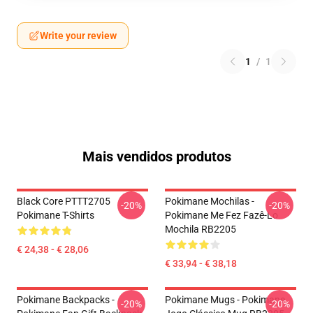
Write your review
1
/
1
Mais vendidos produtos
Black Core PTTT2705
Pokimane Mochilas -
-20%
-20%
Pokimane T-Shirts
Pokimane Me Fez Fazê-Lo
Mochila RB2205
€ 24,38 - € 28,06
€ 33,94 - € 38,18
Pokimane Backpacks -
Pokimane Mugs - Pokimane
-20%
-20%