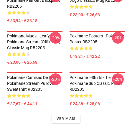
Pokimane Fan Gift Backpack
Jogo Clássico Mug RB2205
RB2205
€ 23,00 - € 26,68
€ 33,94 - € 38,18
Pokimane Mugs - Leafy
Pokimane Posters - Pokimane
-20%
-20%
Pokimane Stream (Offline Tv)
Poster RB2205
Classic Mug RB2205
€ 18,21 - € 42,22
€ 23,00 - € 26,68
Pokimane Camisas De Suor
Pokimane T-Shirts - Tier 3
-20%
-20%
Pokimane Stream Pullover
Pokimane Sub Classic T-Shirt
Sweatshirt RB2205
RB2205
€ 37,67 - € 44,11
€ 24,38 - € 28,06
VER MAIS