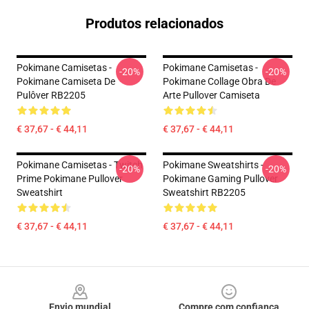
Produtos relacionados
Pokimane Camisetas -
Pokimane Camisetas -
-20%
-20%
Pokimane Camiseta De
Pokimane Collage Obra De
Pulôver RB2205
Arte Pullover Camiseta
€ 37,67 - € 44,11
€ 37,67 - € 44,11
Pokimane Camisetas - Twitch
Pokimane Sweatshirts -
-20%
-20%
Prime Pokimane Pullover
Pokimane Gaming Pullover
Sweatshirt
Sweatshirt RB2205
€ 37,67 - € 44,11
€ 37,67 - € 44,11
Footer
Envio mundial
Compre com confiança