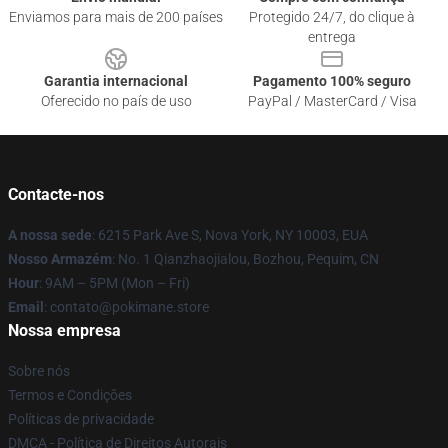
Enviamos para mais de 200 países
Protegido 24/7, do clique à
entrega
Garantia internacional
Pagamento 100% seguro
Oferecido no país de uso
PayPal / MasterCard / Visa
Contacte-nos
A nossa sede
: 6215 Park Ave S, Nova York, NY 10003, EUA
Nosso Armazém
: No. 1 Qianzhaojialou, Bozhou, Pequim, CN
Hour
: 9AM – 5PM (Mon – Fri)
Email
: contato@pokimane.store
Nossa empresa
Sobre nós
Termos e Condições
Políticas de privacidade
DMCA - Política de Direitos Autorais