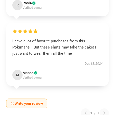
Rosie
R
Verified owner
I have a lot of favorite purchases from this
Pokimane... But these shirts may take the cake! I
just want to wear them all the time
Dec 13, 2024
Mason
M
Verified owner
Write your review
1
/
1