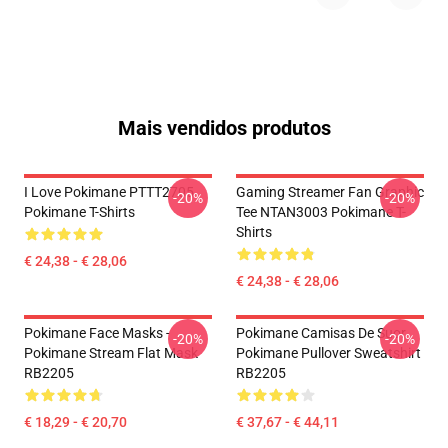
Mais vendidos produtos
I Love Pokimane PTTT2705
Gaming Streamer Fan Graphic
-20%
-20%
Pokimane T-Shirts
Tee NTAN3003 Pokimane T-
Shirts
€ 24,38 - € 28,06
€ 24,38 - € 28,06
Pokimane Face Masks -
Pokimane Camisas De Suor
-20%
-20%
Pokimane Stream Flat Mask
Pokimane Pullover Sweatshirt
RB2205
RB2205
€ 18,29 - € 20,70
€ 37,67 - € 44,11