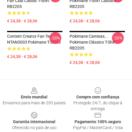
Fan Club Classic T-Shirt
Pokimane T-Shirt Clássico
RB2205
RB2205
€ 24,38 - € 28,06
€ 24,38 - € 28,06
Content Creator Fan Tee
Pokimane Camisas...
-20%
-20%
NTAN3003 Pokimane T-Shirts
Pokimane Clássico T-Shirt
RB2205
€ 24,38 - € 28,06
€ 24,38 - € 28,06
Footer
Envio mundial
Compre com confiança
Enviamos para mais de 200 países
Protegido 24/7, do clique à
entrega
Garantia internacional
Pagamento 100% seguro
Oferecido no país de uso
PayPal / MasterCard / Visa