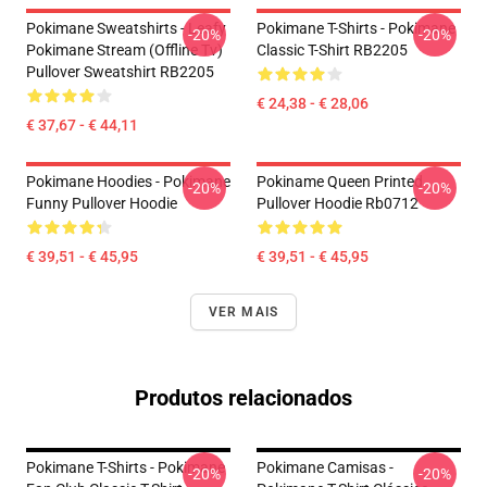
Pokimane Sweatshirts - Leafy
Pokimane T-Shirts - Pokimane
-20%
-20%
Pokimane Stream (Offline Tv)
Classic T-Shirt RB2205
Pullover Sweatshirt RB2205
€ 24,38 - € 28,06
€ 37,67 - € 44,11
Pokimane Hoodies - Pokimane
Pokiname Queen Printed
-20%
-20%
Funny Pullover Hoodie
Pullover Hoodie Rb0712
€ 39,51 - € 45,95
€ 39,51 - € 45,95
VER MAIS
Produtos relacionados
Pokimane T-Shirts - Pokimane
Pokimane Camisas -
-20%
-20%