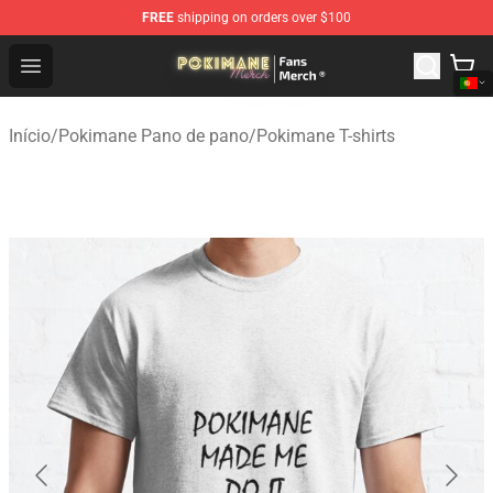
FREE
shipping on orders over $100
Pokimane Store - Official Pokimane Merchandise Shop
Open menu
Início
/
Pokimane Pano de pano
/
Pokimane T-shirts