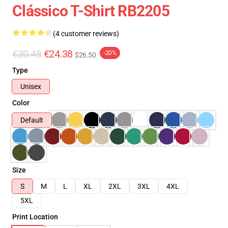
Clássico T-Shirt RB2205
(4 customer reviews)
€30.48
€24.38
-20%
$26.50
Type
Unisex
Color
Default
Size
S
M
L
XL
2XL
3XL
4XL
5XL
Print Location