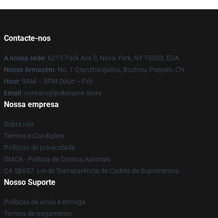
Contacte-nos
A nossa sede
: 6215 Park Ave S, Nova York, NY 10003, EUA
Nosso Armazém
: No. 1 Qianzhaojialou, Bozhou, Pequim, CN
Hour
: 9AM – 5PM (Mon – Fri)
Email
: contato@pokimane.store
Nossa empresa
Sobre nós
Termos e Condições
Políticas de privacidade
DMCA - Política de Direitos Autorais
CA SB657: Lei de Transparência de Cadeia de Suprimentos
Nosso Suporte
Políticas de envio e entrega
Termos de pagamento