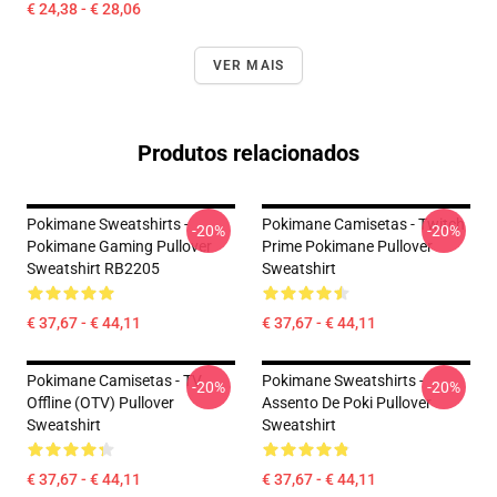
€ 24,38 - € 28,06
VER MAIS
Produtos relacionados
Pokimane Sweatshirts -
Pokimane Camisetas - Twitch
-20%
-20%
Pokimane Gaming Pullover
Prime Pokimane Pullover
Sweatshirt RB2205
Sweatshirt
€ 37,67 - € 44,11
€ 37,67 - € 44,11
Pokimane Camisetas - TV
Pokimane Sweatshirts -
-20%
-20%
Offline (OTV) Pullover
Assento De Poki Pullover
Sweatshirt
Sweatshirt
€ 37,67 - € 44,11
€ 37,67 - € 44,11