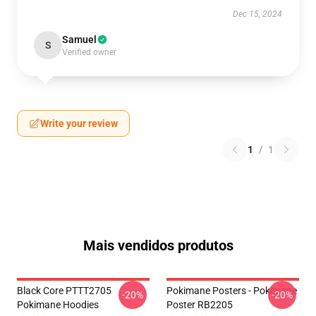
Dec 15, 2024
Samuel
S
Verified owner
Write your review
1
/
1
Mais vendidos produtos
Black Core PTTT2705
Pokimane Posters - Pokimane
-20%
-20%
Pokimane Hoodies
Poster RB2205