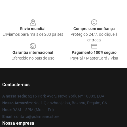
Footer
Envio mundial
Compre com confiança
Enviamos para mais de 200 países
Protegido 24/7, do clique à
entrega
Garantia internacional
Pagamento 100% seguro
Oferecido no país de uso
PayPal / MasterCard / Visa
Contacte-nos
A nossa sede
: 6215 Park Ave S, Nova York, NY 10003, EUA
Nosso Armazém
: No. 1 Qianzhaojialou, Bozhou, Pequim, CN
Hour
: 9AM – 5PM (Mon – Fri)
Email
: contato@pokimane.store
Nossa empresa