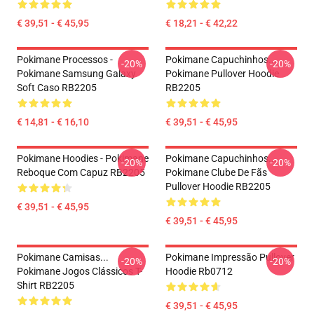
€ 39,51 - € 45,95
€ 18,21 - € 42,22
Pokimane Processos -
Pokimane Capuchinhos...
-20%
-20%
Pokimane Samsung Galaxy
Pokimane Pullover Hoodie
Soft Caso RB2205
RB2205
€ 14,81 - € 16,10
€ 39,51 - € 45,95
Pokimane Hoodies - Pokimane
Pokimane Capuchinhos...
-20%
-20%
Reboque Com Capuz RB2205
Pokimane Clube De Fãs
Pullover Hoodie RB2205
€ 39,51 - € 45,95
€ 39,51 - € 45,95
Pokimane Camisas...
Pokimane Impressão Pullover
-20%
-20%
Pokimane Jogos Clássicos T-
Hoodie Rb0712
Shirt RB2205
€ 39,51 - € 45,95