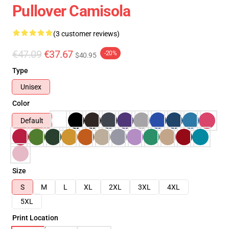
Pullover Camisola
(3 customer reviews)
€47.09
€37.67
-20%
$40.95
Type
Unisex
Color
Default
Size
S
M
L
XL
2XL
3XL
4XL
5XL
Print Location