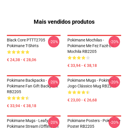
Mais vendidos produtos
Black Core PTTT2705
Pokimane Mochilas -
-20%
-20%
Pokimane T-Shirts
Pokimane Me Fez Fazê-Lo
Mochila RB2205
€ 24,38 - € 28,06
€ 33,94 - € 38,18
Pokimane Backpacks -
Pokimane Mugs - Pokimane
-20%
-20%
Pokimane Fan Gift Backpack
Jogo Clássico Mug RB2205
RB2205
€ 23,00 - € 26,68
€ 33,94 - € 38,18
Pokimane Mugs - Leafy
Pokimane Posters - Pokimane
-20%
-20%
Pokimane Stream (Offline Tv)
Poster RB2205