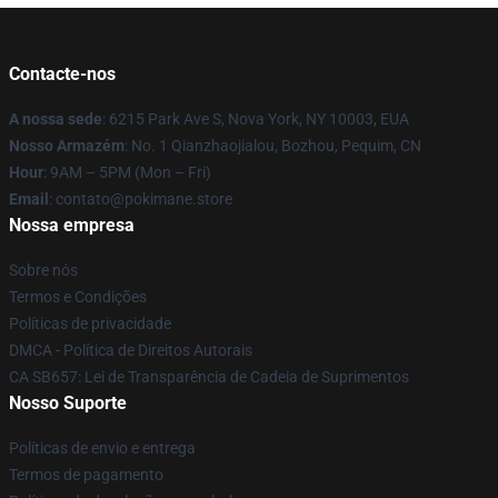
Contacte-nos
A nossa sede
: 6215 Park Ave S, Nova York, NY 10003, EUA
Nosso Armazém
: No. 1 Qianzhaojialou, Bozhou, Pequim, CN
Hour
: 9AM – 5PM (Mon – Fri)
Email
: contato@pokimane.store
Nossa empresa
Sobre nós
Termos e Condições
Políticas de privacidade
DMCA - Política de Direitos Autorais
CA SB657: Lei de Transparência de Cadeia de Suprimentos
Nosso Suporte
Políticas de envio e entrega
Termos de pagamento