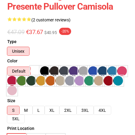
Presente Pullover Camisola
(2 customer reviews)
€47.09
€37.67
-20%
$40.95
Type
Unisex
Color
Default
Size
S
M
L
XL
2XL
3XL
4XL
5XL
Print Location