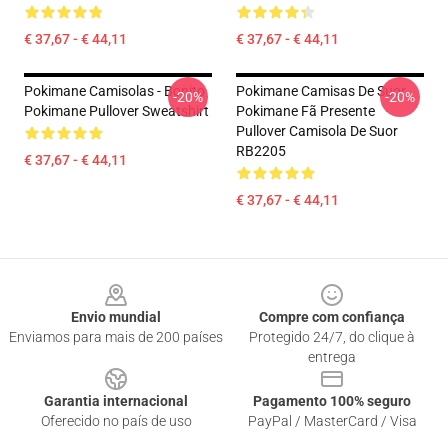
€ 37,67 - € 44,11
€ 37,67 - € 44,11
Pokimane Camisolas - Bonito
Pokimane Camisas De Suor
-20%
-20%
Pokimane Pullover Sweatshirt
Pokimane Fã Presente
Pullover Camisola De Suor
RB2205
€ 37,67 - € 44,11
€ 37,67 - € 44,11
Footer
Envio mundial
Compre com confiança
Enviamos para mais de 200 países
Protegido 24/7, do clique à
entrega
Garantia internacional
Pagamento 100% seguro
Oferecido no país de uso
PayPal / MasterCard / Visa