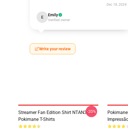
Dec 18, 2024
Emily
E
Verified owner
Write your review
-20%
Streamer Fan Edition Shirt NTAN3003
Pokimane 
Pokimane T-Shirts
Impressã