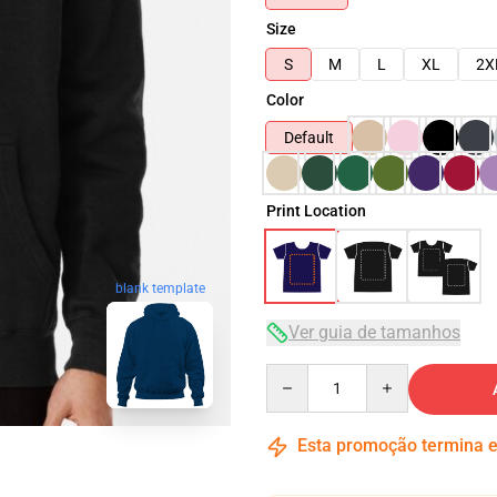
Size
S
M
L
XL
2X
Color
Default
Print Location
blank template
Ver guia de tamanhos
Quantity
Esta promoção termina