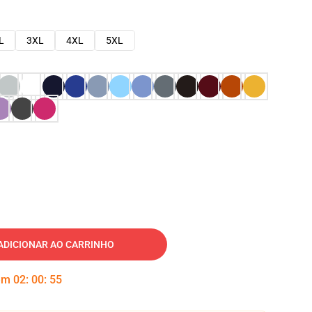
L
3XL
4XL
5XL
ADICIONAR AO CARRINHO
 em
02
:
00
:
54