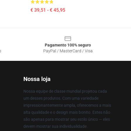
€ 39,51 - € 45,95
Pagamento 100% seguro
o
PayPal / MasterCard / Visa
Nossa loja
Nossa equipe de classe mundial projetou cada
um desses produtos. Com uma variedade
impressionantemente ampla, oferecemos a mais
alta qualidade e o design mais bonito. Estes não
são apenas para mostrar seu estilo único — eles
devem mostrar sua individualidade.