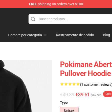
FREE
shipping on orders over $100
Compre por categoria
Rastreamento de pedido
Blog
Pokimane Abert
Pullover Hoodi
(1 customer reviews
€49.39
€39.51
-20%
$42.95
Type
Unisex