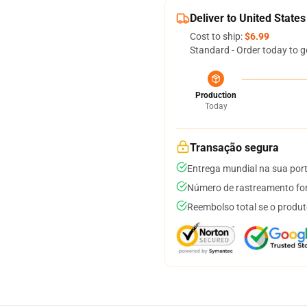
Deliver to United States
Cost to ship:
$6.99
Standard - Order today to g
Production
Today
Transação segura
Entrega mundial na sua por
Número de rastreamento for
Reembolso total se o produt