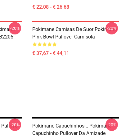
€ 22,08 - € 26,68
-20%
-20%
kimane
Pokimane Camisas De Suor Pokimane
RB2205
Pink Bowl Pullover Camisola
€ 37,67 - € 44,11
-20%
-20%
Pullover
Pokimane Capuchinhos... Pokimane
Capuchinho Pullover Da Amizade