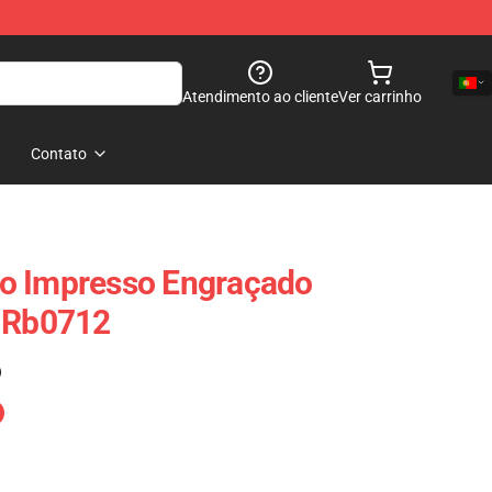
Atendimento ao cliente
Ver carrinho
Contato
o Impresso Engraçado
e Rb0712
)