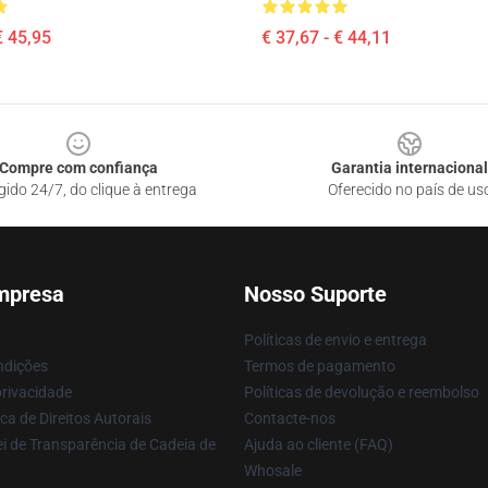
€ 45,95
€ 37,67 - € 44,11
Compre com confiança
Garantia internacional
gido 24/7, do clique à entrega
Oferecido no país de us
mpresa
Nosso Suporte
Políticas de envio e entrega
ndições
Termos de pagamento
privacidade
Políticas de devolução e reembolso
ca de Direitos Autorais
Contacte-nos
i de Transparência de Cadeia de
Ajuda ao cliente (FAQ)
Whosale