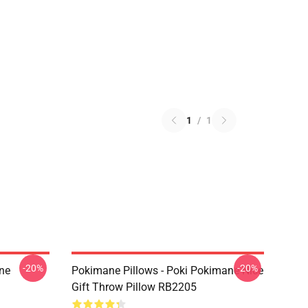
1
/
1
-20%
-20%
ne
Pokimane Pillows - Poki Pokimane Nice
Gift Throw Pillow RB2205