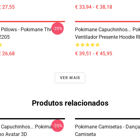
€ 27,55
€ 33,94 - € 38,18
-20%
Pillows - Pokimane Throw
Pokimane Capuchinhos... Po
2205
Ventilador Presente Hoodie 
€ 26,68
€ 39,51 - € 45,95
VER MAIS
Produtos relacionados
-20%
Capuchinhos... Pokimane
Pokimane Camisetas - Dança 
o Avatar 3D
Camiseta