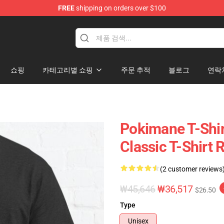
FREE
shipping on orders over $100
쇼핑
카테고리별 쇼핑
주문 추적
블로그
연락
Pokimane T-Shir
Classic T-Shirt
(2 customer reviews
₩45,646
₩36,517
$26.50
Type
Unisex