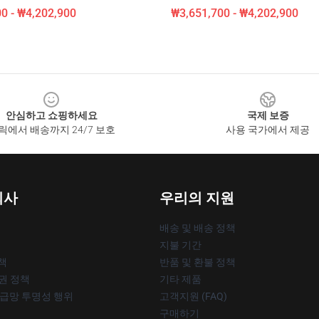
0 - ₩4,202,900
₩3,651,700 - ₩4,202,900
안심하고 쇼핑하세요
국제 보증
릭에서 배송까지 24/7 보호
사용 국가에서 제공
회사
우리의 지원
배송 및 배송 정책
지불 기간
책
반품 및 환불 정책
작권 정책
기타 제품
공급망 투명성 행위
고객지원 (FAQ)
구매하기