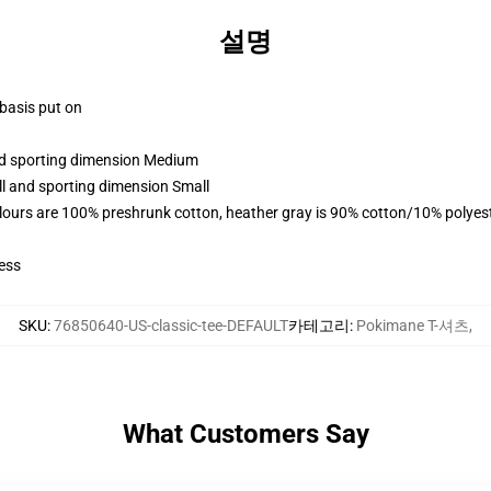
설명
 basis put on
and sporting dimension Medium
ll and sporting dimension Small
lours are 100% preshrunk cotton, heather gray is 90% cotton/10% polyes
ess
SKU
:
76850640-US-classic-tee-DEFAULT
카테고리
:
Pokimane T-셔츠
,
What Customers Say