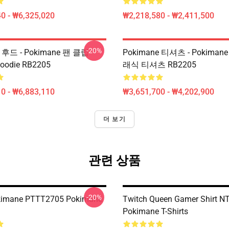
0 - ₩6,325,020
₩2,218,580 - ₩2,411,500
-20%
e 후드 - Pokimane 팬 클럽
Pokimane 티셔츠 - Pokima
Hoodie RB2205
래식 티셔츠 RB2205
0 - ₩6,883,110
₩3,651,700 - ₩4,202,900
더 보기
관련 상품
-20%
okimane PTTT2705 Pokimane
Twitch Queen Gamer Shirt 
Pokimane T-Shirts