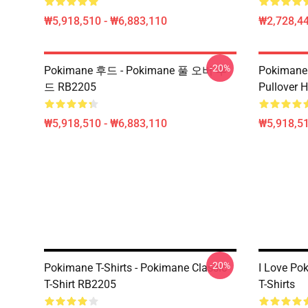
₩5,918,510 - ₩6,883,110
₩2,728,44
-20%
Pokimane 후드 - Pokimane 풀 오버 후
Pokiman
드 RB2205
Pullover 
₩5,918,510 - ₩6,883,110
₩5,918,51
-20%
Pokimane T-Shirts - Pokimane Classic
I Love P
T-Shirt RB2205
T-Shirts