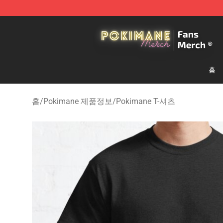
Pokimane Store - Official Pokimane Merchandise Shop
홈
홈
/
Pokimane 제품정보
/
Pokimane T-셔츠