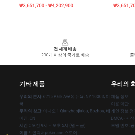
₩3,651,700 - ₩4,202,900
₩3,651,70
Footer
전 세계 배송
200개 이상의 국가로 배송
클
기타 제품
우리의 
우리의 본사
: 6215 Park Ave S, 뉴욕, NY 10003, 미
제품 정보
국
이용 약관
우리의 창고
: 아니오 1 Qianzhaojialou, Bozhou, 베
개인 정보 정
이징, CN
DMCA - 저
시간 :
: 오전 9시 ~ 오후 5시 (월 ~ 금)
모델 번호: 
이름 *
: 연락처pokimane.스토어