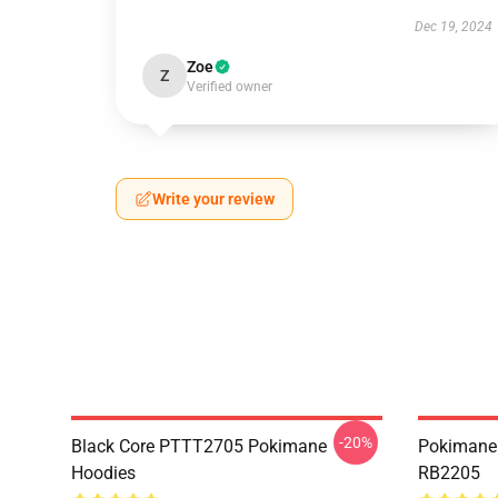
Dec 19, 2024
Zoe
Z
Verified owner
Write your review
-20%
Black Core PTTT2705 Pokimane
Pokiman
Hoodies
RB2205