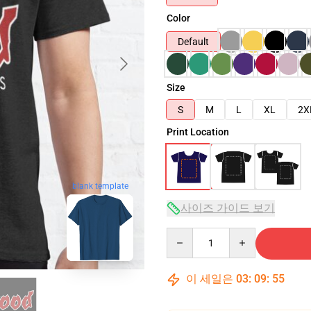
Color
Default
Size
S
M
L
XL
2X
Print Location
blank template
사이즈 가이드 보기
Quantity
이 세일은
03
:
09
:
54