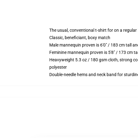
The usual, conventional t-shirt for on a regular
Classic, beneficiant, boxy match
Male mannequin proven is 6'0" / 183 cm tall 
Feminine mannequin proven is 5'8" / 173 cm ta
Heavyweight 5.3 oz / 180 gsm cloth, strong co
polyester
Double-needle hems and neck band for sturdin