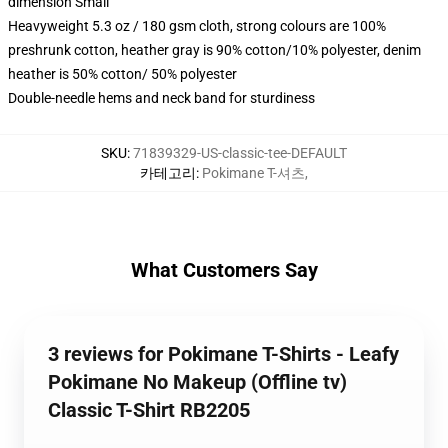
dimension Small
Heavyweight 5.3 oz / 180 gsm cloth, strong colours are 100%
preshrunk cotton, heather gray is 90% cotton/10% polyester, denim
heather is 50% cotton/ 50% polyester
Double-needle hems and neck band for sturdiness
SKU
:
71839329-US-classic-tee-DEFAULT
카테고리
:
Pokimane T-셔츠
,
What Customers Say
3 reviews for Pokimane T-Shirts - Leafy
Pokimane No Makeup (Offline tv)
Classic T-Shirt RB2205