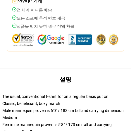
안전한 거래
전 세계 어디든 배송
모든 소포에 추적 번호 제공
상품을 받지 못한 경우 전액 환불
설명
The usual, conventional t-shirt for on a regular basis put on
Classic, beneficiant, boxy match
Male mannequin proven is 6'0" / 183 cm tall and carrying dimension
Medium
Feminine mannequin proven is 5'8" / 173 cm tall and carrying