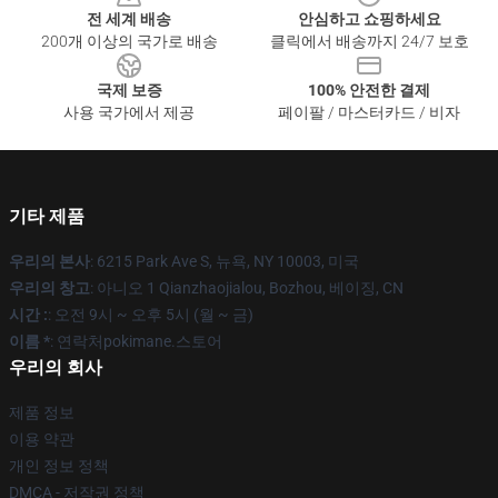
전 세계 배송
안심하고 쇼핑하세요
200개 이상의 국가로 배송
클릭에서 배송까지 24/7 보호
국제 보증
100% 안전한 결제
사용 국가에서 제공
페이팔 / 마스터카드 / 비자
기타 제품
우리의 본사
: 6215 Park Ave S, 뉴욕, NY 10003, 미국
우리의 창고
: 아니오 1 Qianzhaojialou, Bozhou, 베이징, CN
시간 :
: 오전 9시 ~ 오후 5시 (월 ~ 금)
이름 *
: 연락처pokimane.스토어
우리의 회사
제품 정보
이용 약관
개인 정보 정책
DMCA - 저작권 정책