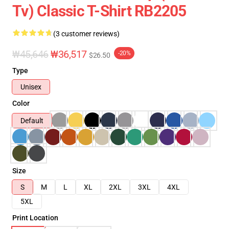
Tv) Classic T-Shirt RB2205
(3 customer reviews)
₩45,646
₩36,517
-20%
$26.50
Type
Unisex
Color
Default
Size
S
M
L
XL
2XL
3XL
4XL
5XL
Print Location