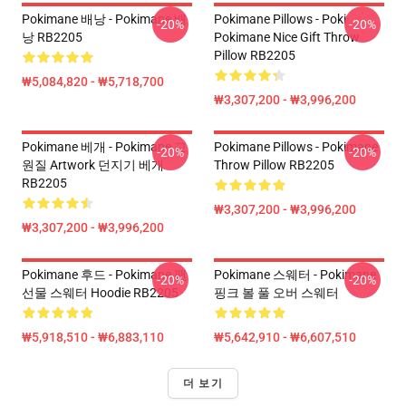
Pokimane 배낭 - Pokimane 배
Pokimane Pillows - Poki
-20%
-20%
낭 RB2205
Pokimane Nice Gift Throw
Pillow RB2205
₩5,084,820 - ₩5,718,700
₩3,307,200 - ₩3,996,200
Pokimane 베개 - Pokimane 교
Pokimane Pillows - Pokimane
-20%
-20%
원질 Artwork 던지기 베개
Throw Pillow RB2205
RB2205
₩3,307,200 - ₩3,996,200
₩3,307,200 - ₩3,996,200
Pokimane 후드 - Pokimane 팬
Pokimane 스웨터 - Pokimane
-20%
-20%
선물 스웨터 Hoodie RB2205
핑크 볼 풀 오버 스웨터
₩5,918,510 - ₩6,883,110
₩5,642,910 - ₩6,607,510
더 보기