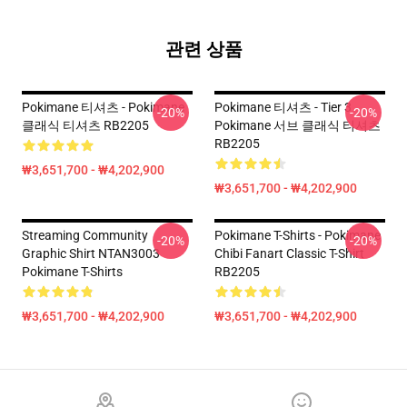
관련 상품
Pokimane 티셔츠 - Pokimane
Pokimane 티셔츠 - Tier 3
-20%
-20%
클래식 티셔츠 RB2205
Pokimane 서브 클래식 티셔츠
RB2205
₩3,651,700 - ₩4,202,900
₩3,651,700 - ₩4,202,900
Streaming Community
Pokimane T-Shirts - Pokimane
-20%
-20%
Graphic Shirt NTAN3003
Chibi Fanart Classic T-Shirt
Pokimane T-Shirts
RB2205
₩3,651,700 - ₩4,202,900
₩3,651,700 - ₩4,202,900
Footer