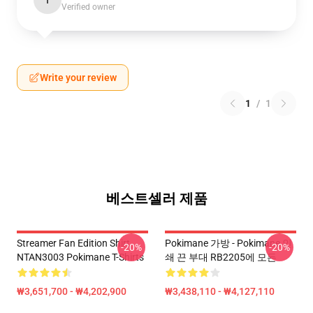
I
Verified owner
Write your review
1
/
1
베스트셀러 제품
Streamer Fan Edition Shirt
Pokimane 가방 - Pokimane 인
-20%
-20%
NTAN3003 Pokimane T-Shirts
쇄 끈 부대 RB2205에 모든
₩3,651,700 - ₩4,202,900
₩3,438,110 - ₩4,127,110