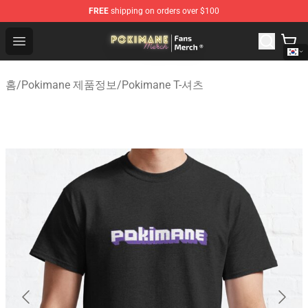
FREE
shipping on orders over $100
Pokimane Store - Official Pokimane Merchandise Shop
Open menu
홈
/
Pokimane 제품정보
/
Pokimane T-셔츠