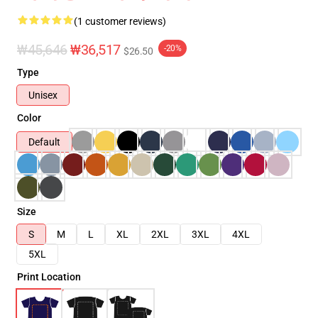
(1 customer reviews)
₩45,646
₩36,517
-20%
$26.50
Type
Unisex
Color
Default
Size
S
M
L
XL
2XL
3XL
4XL
5XL
Print Location