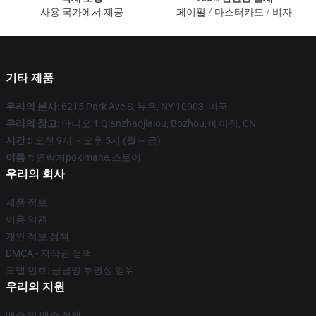
사용 국가에서 제공
페이팔 / 마스터카드 / 비자
기타 제품
우리의 본사
: 6215 Park Ave S, 뉴욕, NY 10003, 미국
우리의 창고
: 아니오 1 Qianzhaojialou, Bozhou, 베이징, CN
시간 :
: 오전 9시 ~ 오후 5시 (월 ~ 금)
이름 *
: 연락처pokimane.스토어
우리의 회사
제품 정보
이용 약관
개인 정보 정책
DMCA - 저작권 정책
모델 번호: 공급망 투명성 행위
우리의 지원
배송 및 배송 정책