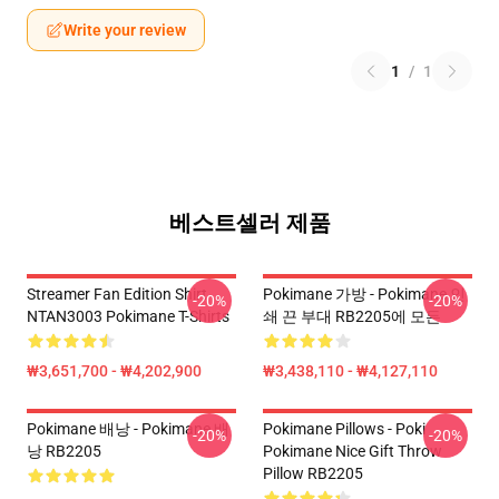
Write your review
1
/
1
베스트셀러 제품
Streamer Fan Edition Shirt
Pokimane 가방 - Pokimane 인
-20%
-20%
NTAN3003 Pokimane T-Shirts
쇄 끈 부대 RB2205에 모든
₩3,651,700 - ₩4,202,900
₩3,438,110 - ₩4,127,110
Pokimane 배낭 - Pokimane 배
Pokimane Pillows - Poki
-20%
-20%
낭 RB2205
Pokimane Nice Gift Throw
Pillow RB2205