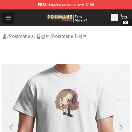
FREE
shipping on orders over $100
Pokimane Store - Official Pokimane Merchandise Shop
Open menu
홈
/
Pokimane 제품정보
/
Pokimane T-셔츠