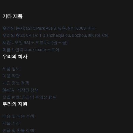
기타 제품
우리의 본사
: 6215 Park Ave S, 뉴욕, NY 10003, 미국
우리의 창고
: 아니오 1 Qianzhaojialou, Bozhou, 베이징, CN
시간 :
: 오전 9시 ~ 오후 5시 (월 ~ 금)
이름 *
: 연락처pokimane.스토어
우리의 회사
제품 정보
이용 약관
개인 정보 정책
DMCA - 저작권 정책
모델 번호: 공급망 투명성 행위
우리의 지원
배송 및 배송 정책
지불 기간
반품 및 환불 정책