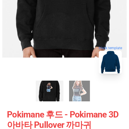
blank template
Pokimane 후드 - Pokimane 3D
아바타 Pullover 까마귀