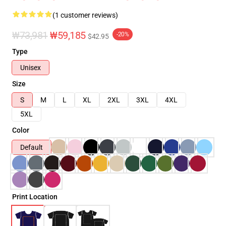
(1 customer reviews)
₩73,981
₩59,185
-20%
$42.95
Type
Unisex
Size
S
M
L
XL
2XL
3XL
4XL
5XL
Color
Default
Print Location