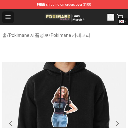
FREE
shipping on orders over $100
Pokimane Store - Official Pokimane Merchandise Shop
Open menu
홈
/
Pokimane 제품정보
/
Pokimane 카테고리