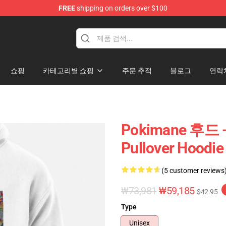
FREE
shipping on orders over $100
쇼핑
카테고리별 쇼핑
주문 추적
블로그
연락
Pokimane 후드
Pullover Hoodie
(5 customer reviews
₩73,981
₩59,185
$42.95
Type
Unisex