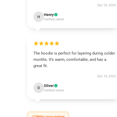
Dec 18, 2024
Henry
H
Verified owner
The hoodie is perfect for layering during colder
months. It’s warm, comfortable, and has a
great fit.
Dec 18, 2024
Oliver
O
Verified owner
Write your review