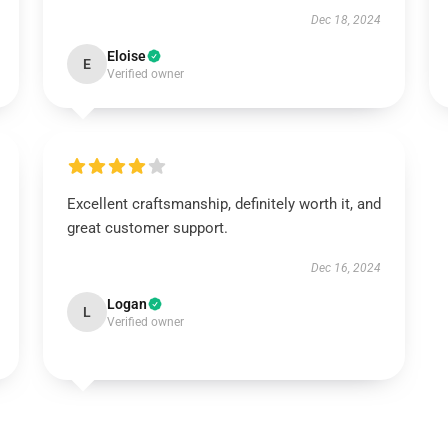
Dec 18, 2024
Eloise
E
Verified owner
Excellent craftsmanship, definitely worth it, and
great customer support.
Dec 16, 2024
Logan
L
Verified owner