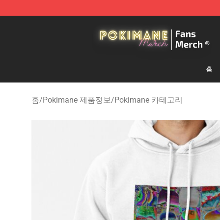
Pokimane Store - Official Pokimane Merchandise Shop
홈
홈
/
Pokimane 제품정보
/
Pokimane 카테고리