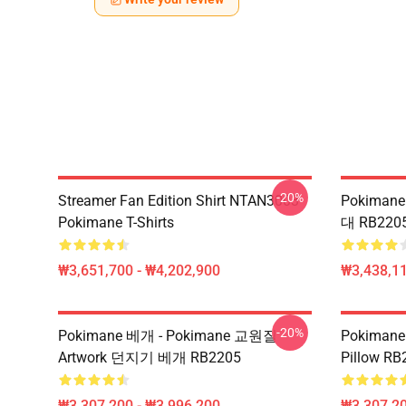
-20%
Streamer Fan Edition Shirt NTAN3003
Pokiman
Pokimane T-Shirts
대 RB22
₩3,651,700 - ₩4,202,900
₩3,438,11
-20%
Pokimane 베개 - Pokimane 교원질
Pokimane 
Artwork 던지기 베개 RB2205
Pillow RB
₩3,307,200 - ₩3,996,200
₩3,307,20