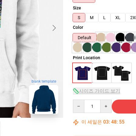
Size
S
M
L
XL
2X
Color
Default
Print Location
blank template
사이즈 가이드 보기
Quantity
이 세일은
03
:
48
:
54