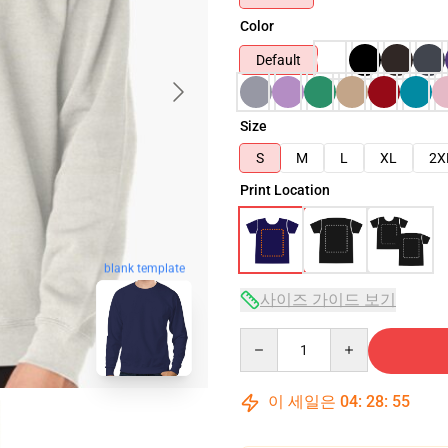
Color
Default
Size
S
M
L
XL
2X
Print Location
blank template
사이즈 가이드 보기
Quantity
이 세일은
04
:
28
:
54