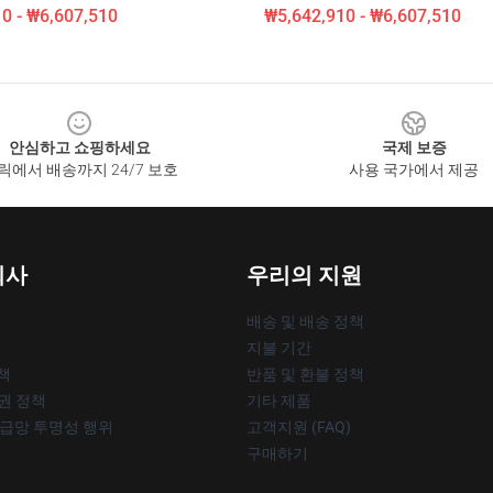
0 - ₩6,607,510
₩5,642,910 - ₩6,607,510
안심하고 쇼핑하세요
국제 보증
릭에서 배송까지 24/7 보호
사용 국가에서 제공
회사
우리의 지원
배송 및 배송 정책
지불 기간
책
반품 및 환불 정책
작권 정책
기타 제품
공급망 투명성 행위
고객지원 (FAQ)
구매하기