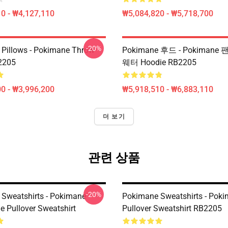
0 - ₩4,127,110
₩5,084,820 - ₩5,718,700
-20%
Pillows - Pokimane Throw
Pokimane 후드 - Pokimane
2205
웨터 Hoodie RB2205
0 - ₩3,996,200
₩5,918,510 - ₩6,883,110
더 보기
관련 상품
-20%
Sweatshirts - Pokimane
Pokimane Sweatshirts - Pok
 Pullover Sweatshirt
Pullover Sweatshirt RB2205