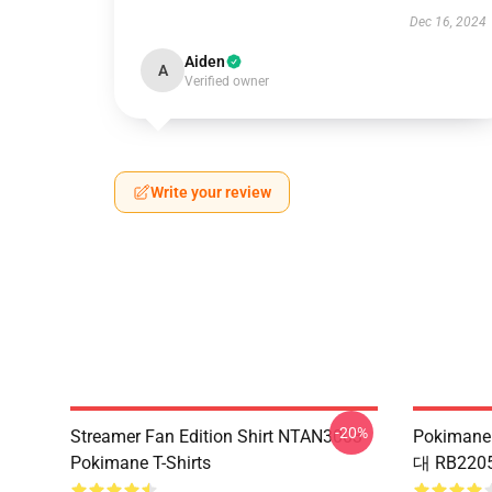
Dec 16, 2024
Aiden
A
Verified owner
Write your review
-20%
Streamer Fan Edition Shirt NTAN3003
Pokiman
Pokimane T-Shirts
대 RB22