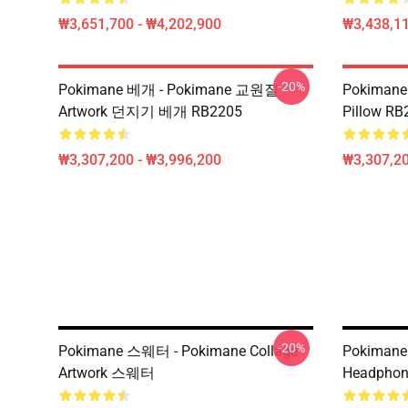
₩3,651,700 - ₩4,202,900
₩3,438,11
-20%
Pokimane 베개 - Pokimane 교원질
Pokimane 
Artwork 던지기 베개 RB2205
Pillow RB
₩3,307,200 - ₩3,996,200
₩3,307,20
-20%
Pokimane 스웨터 - Pokimane Collage
Pokimane 
Artwork 스웨터
Headphone