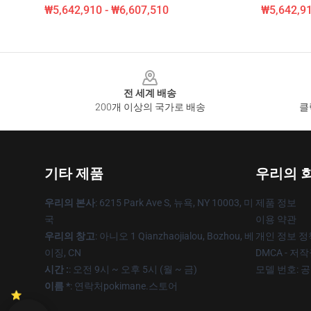
₩5,642,910 - ₩6,607,510
₩5,642,91
Footer
전 세계 배송
200개 이상의 국가로 배송
클
기타 제품
우리의 
우리의 본사
: 6215 Park Ave S, 뉴욕, NY 10003, 미
제품 정보
국
이용 약관
우리의 창고
: 아니오 1 Qianzhaojialou, Bozhou, 베
개인 정보 정
이징, CN
DMCA - 저
시간 :
: 오전 9시 ~ 오후 5시 (월 ~ 금)
모델 번호: 
이름 *
: 연락처pokimane.스토어