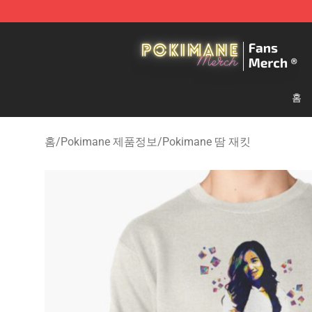
Pokimane Store - Official Pokimane Merchandise Shop
홈
홈
/
Pokimane 제품정보
/
Pokimane 땀 재킷