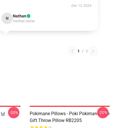
Dec 13, 2024
Nathan
N
Verified owner
1
/
1
-20%
-20%
배낭
Pokimane Pillows - Poki Pokimane Nice
Gift Throw Pillow RB2205