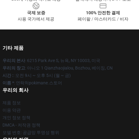
국제 보증
100% 안전한 결제
사용 국가에서 제공
페이팔 / 마스터카드 / 비자
기타 제품
우리의 본사
: 6215 Park Ave S, 뉴욕, NY 10003, 미국
우리의 창고
: 아니오 1 Qianzhaojialou, Bozhou, 베이징, CN
시간 :
: 오전 9시 ~ 오후 5시 (월 ~ 금)
이름 *
: 연락처pokimane.스토어
우리의 회사
제품 정보
이용 약관
개인 정보 정책
DMCA - 저작권 정책
모델 번호: 공급망 투명성 행위