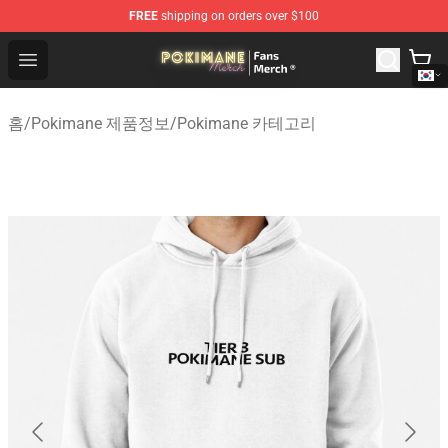
FREE
shipping on orders over $100
Pokimane Store - Official Pokimane Merchandise Shop
Open menu
홈
/
Pokimane 제품정보
/
Pokimane 카테고리