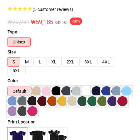
(5 customer reviews)
₩73,981
₩59,185
-20%
$42.95
Type
Unisex
Size
S
M
L
XL
2XL
3XL
4XL
5XL
Color
Default
Print Location