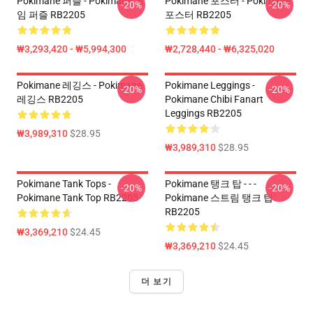
Pokimane 퍼즐 - Pokimane 게
Pokimane 포스터 - Pokimane
-20%
-20%
임 퍼즐 RB2205
포스터 RB2205
₩3,293,420 - ₩5,994,300
₩2,728,440 - ₩6,325,020
Pokimane 레깅스 - Pokimane
Pokimane Leggings -
-20%
-20%
레깅스 RB2205
Pokimane Chibi Fanart
Leggings RB2205
₩3,989,310
$28.95
₩3,989,310
$28.95
Pokimane Tank Tops -
Pokimane 탱크 탑 - - -
-20%
-20%
Pokimane Tank Top RB2205
Pokimane 스트림 탱크 탑
RB2205
₩3,369,210
$24.45
₩3,369,210
$24.45
더 보기