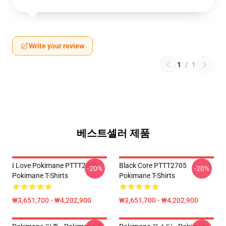
Write your review
1
/
1
베스트셀러 제품
I Love Pokimane PTTT2705
Black Core PTTT2705
-20%
-20%
Pokimane T-Shirts
Pokimane T-Shirts
₩3,651,700 - ₩4,202,900
₩3,651,700 - ₩4,202,900