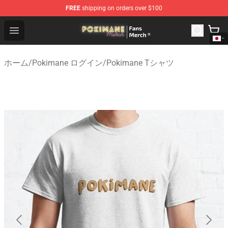
FREE
shipping on orders over $100
Pokimane Store - Official Pokimane Merchandise Shop
Open menu
ホーム
/
Pokimane ログイン
/
Pokimane Tシャツ