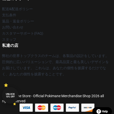
配送&配送ポリシー
支払条件
返品・返金ポリシー
お問い合わせ
カスタマーサポート(FAQ)
スタッフ
私達の店
弊社の世界トップクラスのチームは、各製品の設計をしています。
圧倒的に広いバリエーションで、最高品質と最も美しいデザインを
お届けしています。 これらは、あなたの個性を披露するだけでな
く、あなたの個性を披露することです。
UNLOCK
© Pokimane Store - Official Pokimane Merchandise Shop 2026 all
10% OFF
rights reserved
Help