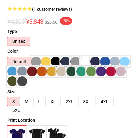
(1 customer reviews)
¥4,803
¥3,843
-20%
$26.50
Type
Unisex
Color
Default
Size
S
M
L
XL
2XL
3XL
4XL
5XL
Print Location