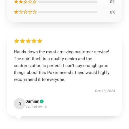
★★☆☆☆
0%
★☆☆☆☆
0%
Hands down the most amazing customer service!
The shirt itself is a quality denim and the
customization is perfect. I can't say enough good
things about this Pokimane shirt and would highly
recommend it to everyone.
Dec 18, 2024
Damian
D
Verified owner