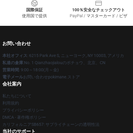
国際保証
100％安全なチェックアウト
使用国で提供
PayPal / マスターカード / ビザ
お問い合わせ
本社オフィス
: 6215 Park Ave S, ニューヨーク, NY 10003, アメリカ
私達の倉庫
:No. 1 Qianzhaojialouのボチョウ、北京、CN
営業時間
: 9:00～18:00(月～金)
電子メール
お問い合わせpokimane.ストア
会社案内
私たちについて
利用規約
プライバシーポリシー
DMCA - 著作権ポリシー
カリフォルニアSB657: サプライチェーンの透明性法
当社のサポート