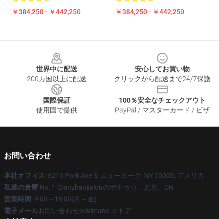
￥384,250 - ￥442,250
￥384,250 - ￥442,250
Footer
世界中に配送
安心してお買い物
200カ国以上に配送
クリックから配送まで24/7保護
国際保証
100％安全なチェックアウト
使用国で提供
PayPal / マスターカード / ビザ
お問い合わせ
本社オフィス
: 6215 Park Ave S, ニューヨーク, NY 10003, アメリカ
私達の倉庫
:No. 1 Qianzhaojialouのボチョウ、北京、CN
営業時間
: 9:00～18:00(月～金)
電子メール
お問い合わせpokimane.ストア