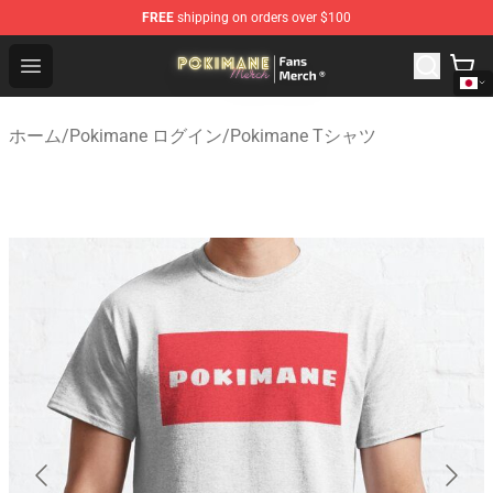
FREE
shipping on orders over $100
Pokimane Store - Official Pokimane Merchandise Shop
Open menu
ホーム
/
Pokimane ログイン
/
Pokimane Tシャツ