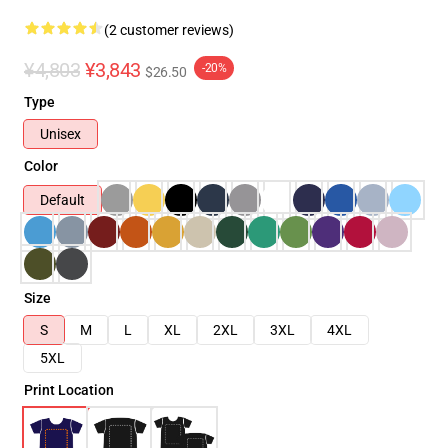
(2 customer reviews)
¥4,803
¥3,843
-20%
$26.50
Type
Unisex
Color
Default
Size
S
M
L
XL
2XL
3XL
4XL
5XL
Print Location