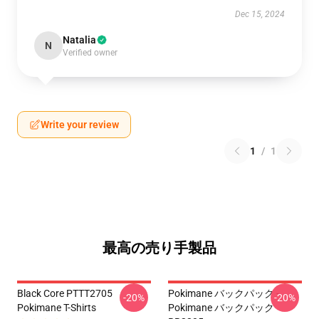
Dec 15, 2024
Natalia
N
Verified owner
Write your review
1
/
1
最高の売り手製品
Black Core PTTT2705
Pokimane バックパック -
-20%
-20%
Pokimane T-Shirts
Pokimane バックパック