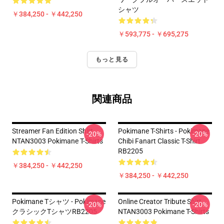
シャツ
￥384,250 - ￥442,250
￥593,775 - ￥695,275
もっと見る
関連商品
Streamer Fan Edition Shirt
Pokimane T-Shirts - Pokimane
-20%
-20%
NTAN3003 Pokimane T-Shirts
Chibi Fanart Classic T-Shirt
RB2205
￥384,250 - ￥442,250
￥384,250 - ￥442,250
Pokimane Tシャツ - Pokimane
Online Creator Tribute Shirt
-20%
-20%
クラシックTシャツRB2205
NTAN3003 Pokimane T-Shirts