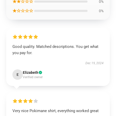
★★☆☆☆
0%
★☆☆☆☆
0%
Good quality. Matched descriptions. You get what
you pay for.
Dec 19, 2024
Elizabeth
E
Verified owner
Very nice Pokimane shirt, everything worked great