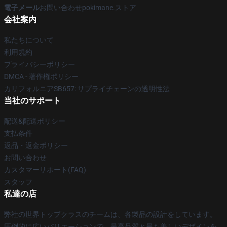
電子メール
お問い合わせpokimane.ストア
会社案内
私たちについて
利用規約
プライバシーポリシー
DMCA - 著作権ポリシー
カリフォルニアSB657: サプライチェーンの透明性法
当社のサポート
配送&配送ポリシー
支払条件
返品・返金ポリシー
お問い合わせ
カスタマーサポート(FAQ)
スタッフ
私達の店
弊社の世界トップクラスのチームは、各製品の設計をしています。
圧倒的に広いバリエーションで、最高品質と最も美しいデザインを