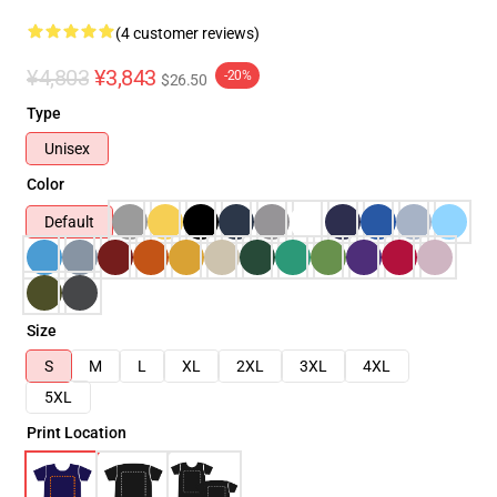
(4 customer reviews)
¥4,803
¥3,843
-20%
$26.50
Type
Unisex
Color
Default
Size
S
M
L
XL
2XL
3XL
4XL
5XL
Print Location