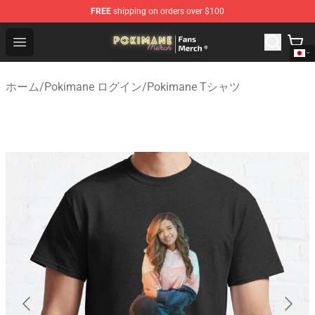
FREE
shipping on orders over $100
Pokimane Store - Official Pokimane Merchandise Shop
Open menu
ホーム
/
Pokimane ログイン
/
Pokimane Tシャツ