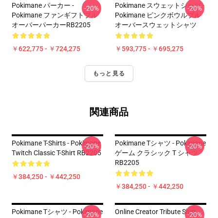
Pokimane パーカー -
Pokimane スウェットシャツ -
-20%
-20%
Pokimane ファンギフトプル
Pokimane ピンクボウルプル
オーバーパーカーRB2205
オーバースウェットシャツ
￥622,775 - ￥724,275
￥593,775 - ￥695,275
もっと見る
関連商品
Pokimane T-Shirts - Pokimane
Pokimane Tシャツ - Pokimane
-20%
-20%
Twitch Classic T-Shirt RB2205
ゲーム クラシック T シャツ
RB2205
￥384,250 - ￥442,250
￥384,250 - ￥442,250
Pokimane Tシャツ - Pokimane
Online Creator Tribute Shirt
-20%
-20%