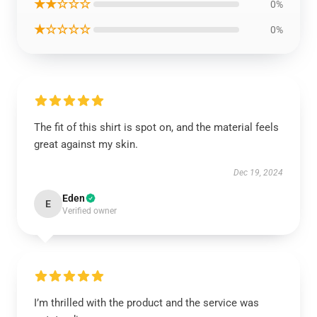
★★☆☆☆
0%
★☆☆☆☆
0%
The fit of this shirt is spot on, and the material feels
great against my skin.
Dec 19, 2024
Eden
E
Verified owner
I’m thrilled with the product and the service was