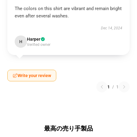
The colors on this shirt are vibrant and remain bright
even after several washes.
Dec 14, 2024
Harper
H
Verified owner
Write your review
1
/
1
最高の売り手製品