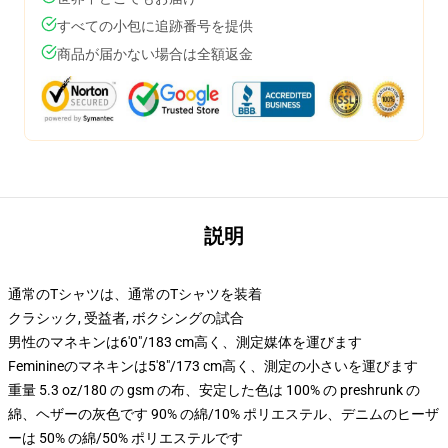
すべての小包に追跡番号を提供
商品が届かない場合は全額返金
説明
通常のTシャツは、通常のTシャツを装着
クラシック, 受益者, ボクシングの試合
男性のマネキンは6'0"/183 cm高く、測定媒体を運びます
Feminineのマネキンは5'8"/173 cm高く、測定の小さいを運びます
重量 5.3 oz/180 の gsm の布、安定した色は 100% の preshrunk の
綿、ヘザーの灰色です 90% の綿/10% ポリエステル、デニムのヒーザ
ーは 50% の綿/50% ポリエステルです