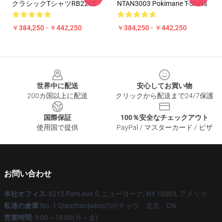
クラシックTシャツRB2205
NTAN3003 Pokimane T-Shirts
￥384,250 - ￥442,250
￥384,250 - ￥442,250
Footer
世界中に配送
安心してお買い物
200カ国以上に配送
クリックから配送まで24/7保護
国際保証
100％安全なチェックアウト
使用国で提供
PayPal / マスターカード / ビザ
お問い合わせ
本社オフィス
: 6215 Park Ave S, ニューヨーク, NY 10003, アメリカ
私達の倉庫
:No. 1 Qianzhaojialouのボチョウ、北京、CN
営業時間
: 9:00～18:00(月～金)