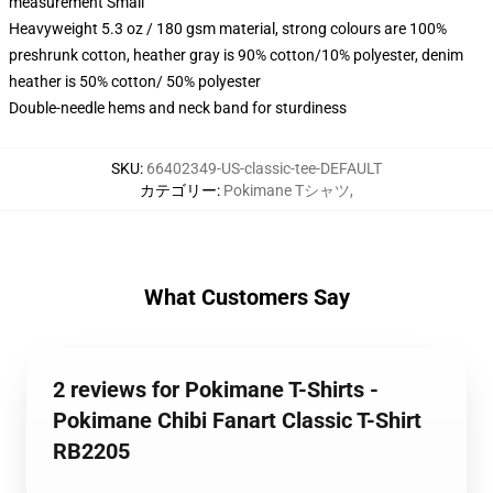
measurement Small
Heavyweight 5.3 oz / 180 gsm material, strong colours are 100%
preshrunk cotton, heather gray is 90% cotton/10% polyester, denim
heather is 50% cotton/ 50% polyester
Double-needle hems and neck band for sturdiness
SKU
:
66402349-US-classic-tee-DEFAULT
カテゴリー
:
Pokimane Tシャツ
,
What Customers Say
2 reviews for Pokimane T-Shirts -
Pokimane Chibi Fanart Classic T-Shirt
RB2205