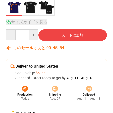
サイズガイドを見る
Quantity
カートに追加
このセールはあと
00
:
45
:
54
Deliver to United States
Cost to ship:
$6.99
Standard - Order today to get by
Aug. 11 - Aug. 18
Production
Shipping
Delivered
Today
Aug. 07
Aug. 11 - Aug. 18