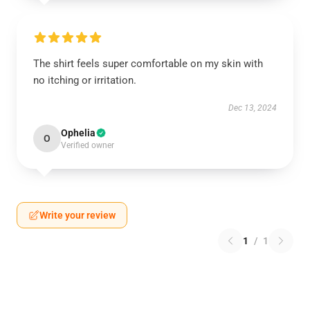
The shirt feels super comfortable on my skin with
no itching or irritation.
Dec 13, 2024
Ophelia
O
Verified owner
Write your review
1
/
1