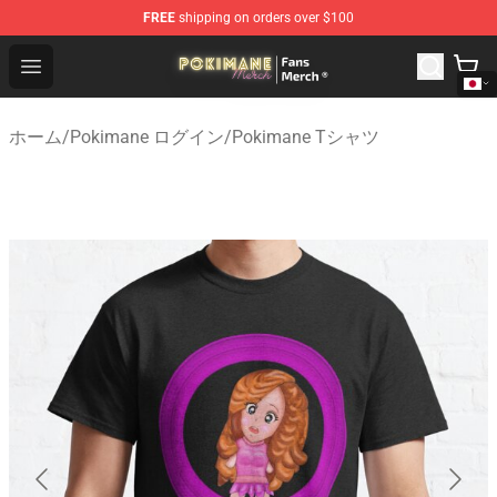
FREE
shipping on orders over $100
Pokimane Store - Official Pokimane Merchandise Shop
Open menu
ホーム
/
Pokimane ログイン
/
Pokimane Tシャツ