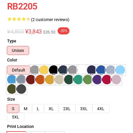
RB2205
(2 customer reviews)
¥4,803
¥3,843
-20%
$26.50
Type
Unisex
Color
Default
Size
S
M
L
XL
2XL
3XL
4XL
5XL
Print Location