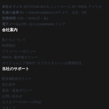
本社オフィス
: 6215 Park Ave S, ニューヨーク, NY 10003, アメリカ
私達の倉庫
:No. 1 Qianzhaojialouのボチョウ、北京、CN
営業時間
: 9:00～18:00(月～金)
電子メール
お問い合わせpokimane.ストア
会社案内
私たちについて
利用規約
プライバシーポリシー
DMCA - 著作権ポリシー
カリフォルニアSB657: サプライチェーンの透明性法
当社のサポート
配送&配送ポリシー
支払条件
返品・返金ポリシー
お問い合わせ
カスタマーサポート(FAQ)
スタッフ