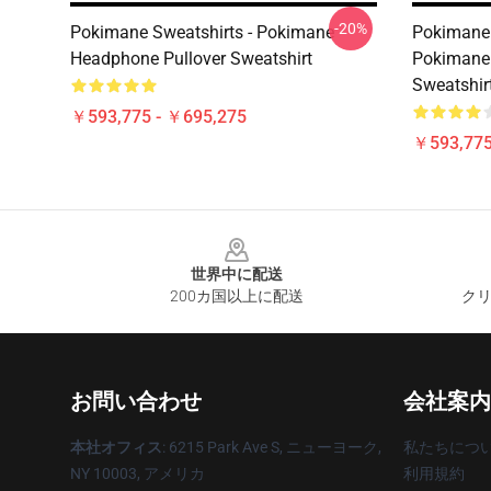
-20%
Pokimane Sweatshirts - Pokimane
Pokimane 
Headphone Pullover Sweatshirt
Pokimane 
Sweatshir
￥593,775 - ￥695,275
￥593,775
Footer
世界中に配送
200カ国以上に配送
クリ
お問い合わせ
会社案内
本社オフィス
: 6215 Park Ave S, ニューヨーク,
私たちにつ
NY 10003, アメリカ
利用規約