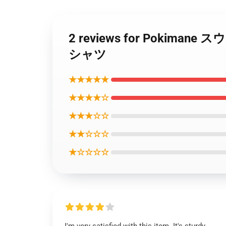
2 reviews for Poki
シャツ
★★★★★
★★★★☆
★★★☆☆
★★☆☆☆
★☆☆☆☆