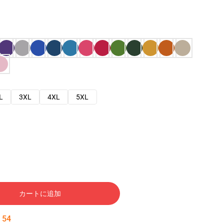
L
3XL
4XL
5XL
カートに追加
:
53