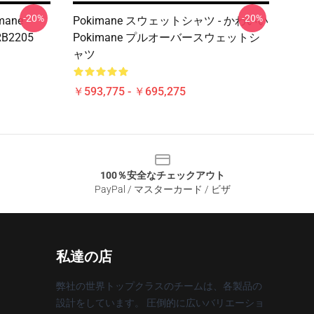
-20%
-20%
imane
Pokimane スウェットシャツ - かわいい
 RB2205
Pokimane プルオーバースウェットシ
ャツ
￥593,775 - ￥695,275
100％安全なチェックアウト
PayPal / マスターカード / ビザ
私達の店
弊社の世界トップクラスのチームは、各製品の
設計をしています。 圧倒的に広いバリエーショ