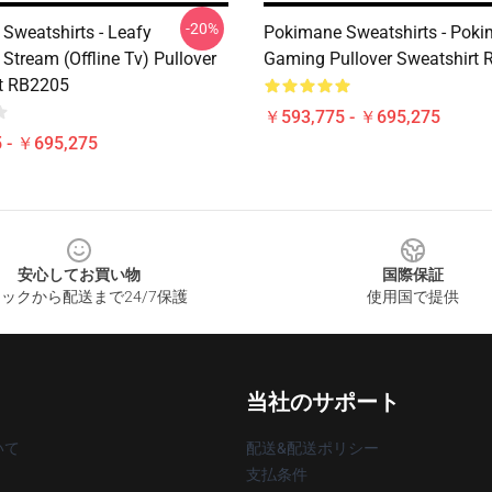
-20%
Sweatshirts - Leafy
Pokimane Sweatshirts - Pok
Stream (Offline Tv) Pullover
Gaming Pullover Sweatshirt
t RB2205
￥593,775 - ￥695,275
 - ￥695,275
安心してお買い物
国際保証
ックから配送まで24/7保護
使用国で提供
当社のサポート
いて
配送&配送ポリシー
支払条件