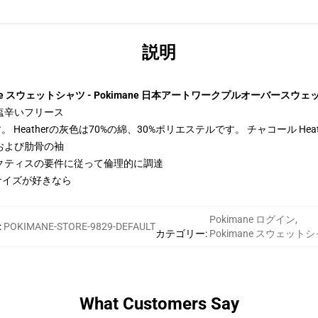
説明
ane スウェットシャツ - Pokimane 日本アートワークプルオーバースウ
トン-塩辛いフリース
Heatherの灰色は70%の綿、30%ポリエステルです。 チャコール Hea
および肋骨の袖
クティスの要件に従って倫理的に調達
サイズが好きなら
Pokimane ログイン
,
:
POKIMANE-STORE-9829-DEFAULT
カテゴリー
:
Pokimane スウェット
What Customers Say