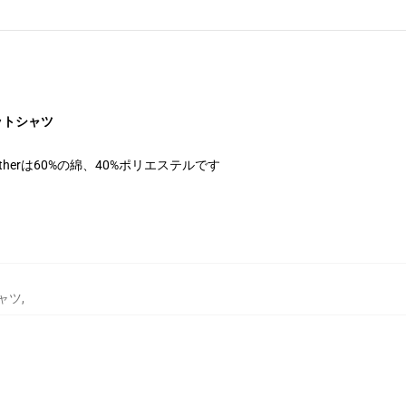
ェットシャツ
therは60%の綿、40%ポリエステルです
シャツ
,