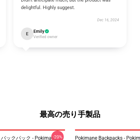
Didn’t anticipate much, but the product was
delightful. Highly suggest.
Dec 16, 2024
Emily
E
Verified owner
最高の売り手製品
-20%
e バックパック - Pokimane メ
Pokimane Backpacks - Poki