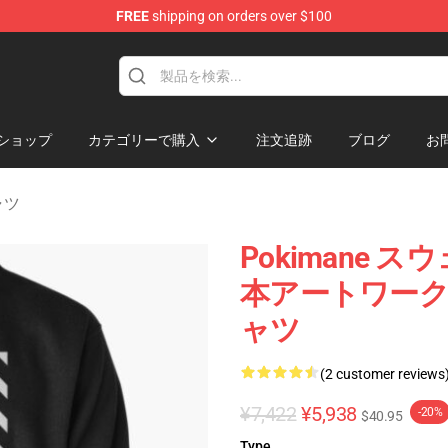
FREE
shipping on orders over $100
ショップ
カテゴリーで購入
注文追跡
ブログ
お
ャツ
Pokimane スウ
本アートワー
ャツ
(2 customer reviews
¥7,422
¥5,938
-20%
$40.95
Type