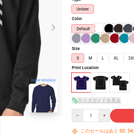
Unisex
Color
Default
Size
S
M
L
XL
2X
Print Location
blank template
サイズガイドを見る
Quantity
このセールはあと
02
:
54