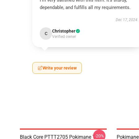
I'm very satisfied with this item. It's sturdy,
dependable, and fulfills all my requirements.
Dec 17, 2024
Christopher
C
Verified owner
Write your review
-20%
Black Core PTTT2705 Pokimane T-
Pokiman