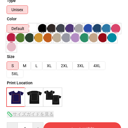
Type
Unisex
Color
Default
Size
S
M
L
XL
2XL
3XL
4XL
5XL
Print Location
サイズガイドを見る
Quantity