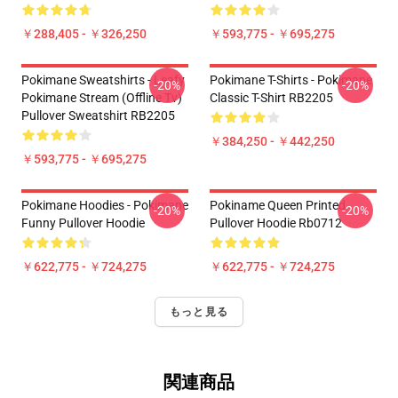
￥288,405 - ￥326,250
￥593,775 - ￥695,275
Pokimane Sweatshirts - Leafy
Pokimane T-Shirts - Pokimane
-20%
-20%
Pokimane Stream (Offline Tv)
Classic T-Shirt RB2205
Pullover Sweatshirt RB2205
￥384,250 - ￥442,250
￥593,775 - ￥695,275
Pokimane Hoodies - Pokimane
Pokiname Queen Printed
-20%
-20%
Funny Pullover Hoodie
Pullover Hoodie Rb0712
￥622,775 - ￥724,275
￥622,775 - ￥724,275
もっと見る
関連商品