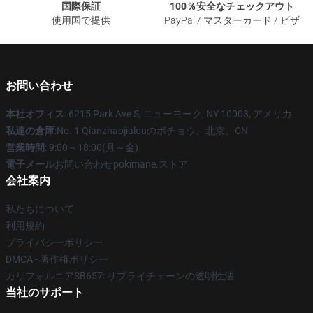
国際保証
100％安全なチェックアウト
使用国で提供
PayPal / マスターカード / ビザ
お問い合わせ
本社オフィス
: 6215 Park Ave S, ニューヨーク, NY 10003, アメリカ
私達の倉庫
:No. 1 Qianzhaojialouのボチョウ、北京、CN
営業時間
: 9:00～18:00(月～金)
電子メール
お問い合わせpokimane.ストア
会社案内
私たちについて
利用規約
プライバシーポリシー
DMCA - 著作権ポリシー
カリフォルニアSB657: サプライチェーンの透明性法
当社のサポート