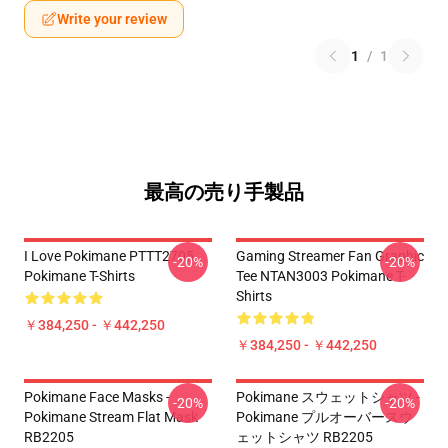
Write your review
1
/
1
最高の売り手製品
I Love Pokimane PTTT2705
Gaming Streamer Fan Graphic
-20%
-20%
Pokimane T-Shirts
Tee NTAN3003 Pokimane T-
Shirts
￥384,250 - ￥442,250
￥384,250 - ￥442,250
Pokimane Face Masks -
Pokimane スウェットシャツ -
-20%
-20%
Pokimane Stream Flat Mask
Pokimane プルオーバースウ
RB2205
ェットシャツ RB2205