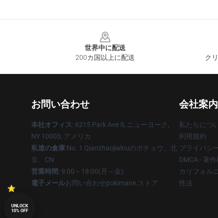
Footer
世界中に配送
200カ国以上に配送
クリ
お問い合わせ
会社案内
本社オフィス
: 6215 Park Ave S, ニューヨーク,
私たちにつ
NY 10003, アメリカ
利用規約
私達の倉庫
:No. 1 Qianzhaojialouのボチョウ、北
プライバシ
京、CN
DMCA - 
営業時間
: 9:00～18:00(月～金)
カリフォルニ
電子メール
お問い合わせpokimane.ストア
性法
UNLOCK
10% OFF