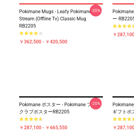
-20%
Pokimane Mugs - Leafy Pokimane
Pokiman
Stream (Offline Tv) Classic Mug
ー RB220
RB2205
￥287,100
￥362,500 - ￥420,500
-20%
Pokimane ポスター - Pokimane ファン
Pokiman
クラブポスターRB2205
ギフトポス
￥287,100 - ￥665,550
￥287,100