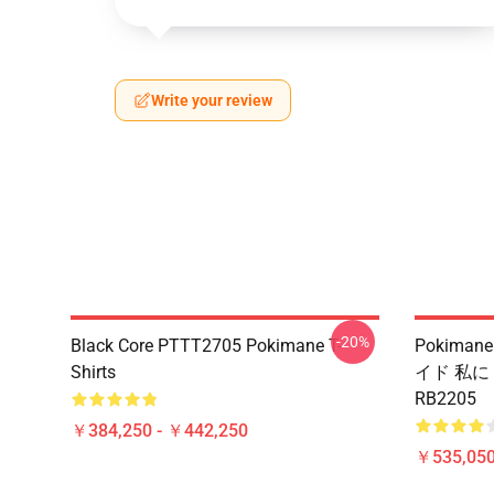
Write your review
-20%
Black Core PTTT2705 Pokimane T-
Pokiman
Shirts
イド 私に
RB2205
￥384,250 - ￥442,250
￥535,050