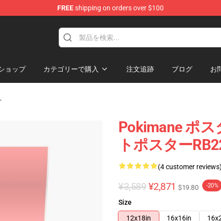
FREE
shipping on orders over $100
ショップ
カテゴリーで購入
注文追跡
ブログ
お
ー
Pokimane ポス
トポスターRB22
(4 customer reviews
¥3,589
¥2,871
-20%
$19.80
Size
12x18in
16x16in
16x