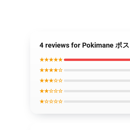
4 reviews for Pokima
★★★★★
★★★★☆
★★★☆☆
★★☆☆☆
★☆☆☆☆