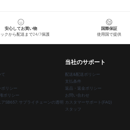
安心してお買い物
国際保証
ックから配送まで24/7保護
使用国で提供
当社のサポート
いて
配送&配送ポリシー
支払条件
ーポリシー
返品・返金ポリシー
著作権ポリシー
お問い合わせ
アSB657: サプライチェーンの透明
カスタマーサポート(FAQ)
スタッフ