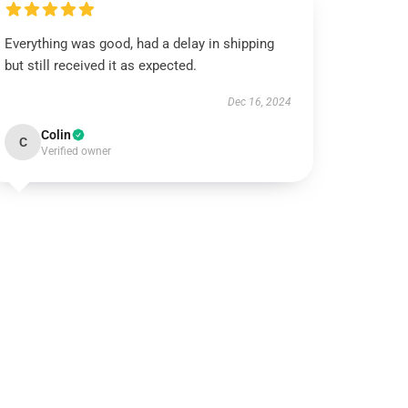
Everything was good, had a delay in shipping
but still received it as expected.
Dec 16, 2024
Colin
C
Verified owner