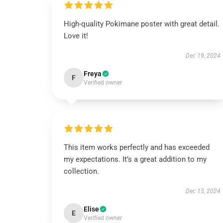
High-quality Pokimane poster with great detail.
Love it!
Dec 19, 2024
Freya
F
Verified owner
This item works perfectly and has exceeded
my expectations. It’s a great addition to my
collection.
Dec 15, 2024
Elise
E
Verified owner