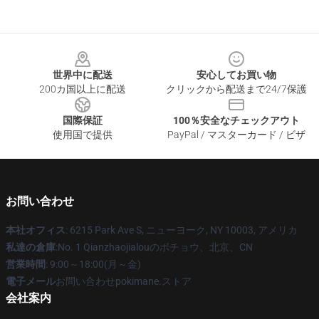
Footer
世界中に配送
安心してお買い物
200カ国以上に配送
クリックから配送まで24/7保護
国際保証
100％安全なチェックアウト
使用国で提供
PayPal / マスターカード / ビザ
お問い合わせ
本社オフィス
: 6215 Park Ave S, ニューヨーク, NY 10003, アメリカ
私達の倉庫
:No. 1 Qianzhaojialouのボチョウ、北京、CN
営業時間
: 9:00～18:00(月～金)
電子メール
お問い合わせpokimane.ストア
会社案内