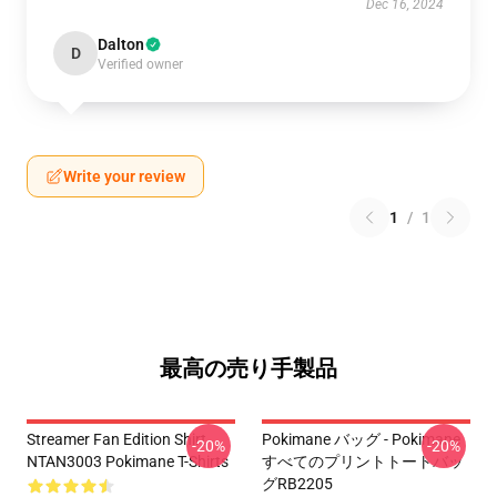
Dec 16, 2024
Dalton
D
Verified owner
Write your review
1
/
1
最高の売り手製品
Streamer Fan Edition Shirt
Pokimane バッグ - Pokimane
-20%
-20%
NTAN3003 Pokimane T-Shirts
すべてのプリントトートバッ
グRB2205