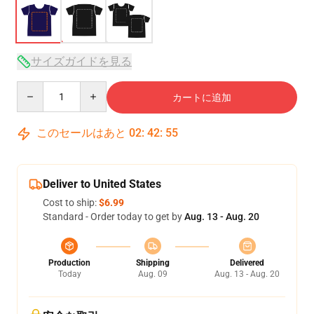
サイズガイドを見る
Quantity
カートに追加
このセールはあと
02
:
42
:
54
Deliver to United States
Cost to ship:
$6.99
Standard - Order today to get by
Aug. 13 - Aug. 20
Production
Shipping
Delivered
Today
Aug. 09
Aug. 13 - Aug. 20