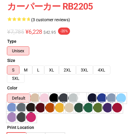
カーパーカー RB2205
(3 customer reviews)
¥7,785
¥6,228
-20%
$42.95
Type
Unisex
Size
S
M
L
XL
2XL
3XL
4XL
5XL
Color
Default
Print Location