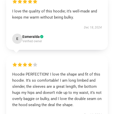
I love the quality of this hoodie; it’s well-made and
keeps me warm without being bulky.
Dec 18, 2024
Esmeralda
E
Verified owner
Hoodie PERFECTION! I love the shape and fit of this
hoodie. It’s so comfortable! I am long limbed and
slender, the sleeves are a great length, the bottom
hugs my hips and doesn’t ride up to my waist, it’s not
overly baggie or bulky, and I love the double seam on
the hood sealing the deal the shape.