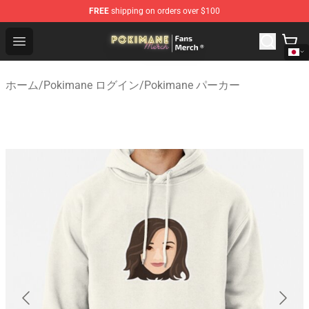
FREE
shipping on orders over $100
Pokimane Store - Official Pokimane Merchandise Shop
Open menu
ホーム
/
Pokimane ログイン
/
Pokimane パーカー