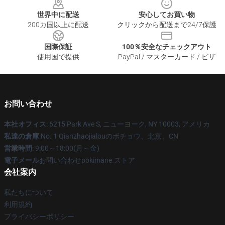
世界中に配送
安心してお買い物
200カ国以上に配送
クリックから配送まで24/7保護
国際保証
100％安全なチェックアウト
使用国で提供
PayPal / マスターカード / ビザ
お問い合わせ
本社オフィス
: 6215 Park Ave S, ニューヨーク, NY 10003, アメリカ
私達の倉庫
:No. 1 Qianzhaojialouのボチョウ、北京、CN
営業時間
: 9:00～18:00(月～金)
電子メール
お問い合わせpokimane.ストア
会社案内
私たちについて
利用規約
プライバシーポリシー