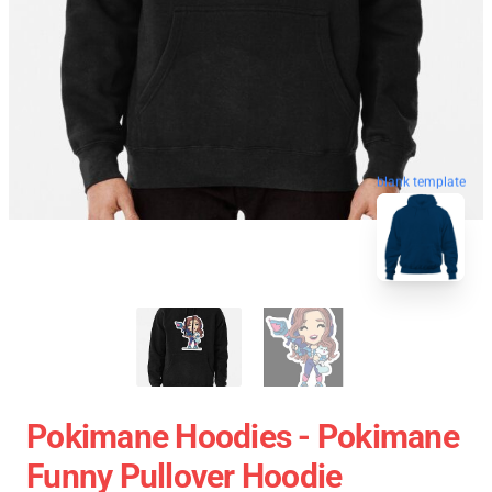
blank template
Pokimane Hoodies - Pokimane
Funny Pullover Hoodie