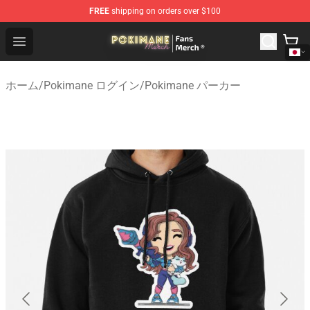
FREE
shipping on orders over $100
Pokimane Store - Official Pokimane Merchandise Shop
Open menu
ホーム
/
Pokimane ログイン
/
Pokimane パーカー