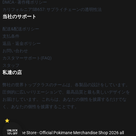
DMCA - 著作権ポリシー
カリフォルニアSB657: サプライチェーンの透明性法
当社のサポート
配送&配送ポリシー
支払条件
返品・返金ポリシー
お問い合わせ
カスタマーサポート(FAQ)
スタッフ
私達の店
弊社の世界トップクラスのチームは、各製品の設計をしています。
圧倒的に広いバリエーションで、最高品質と最も美しいデザインを
お届けしています。 これらは、あなたの個性を披露するだけでな
く、あなたの個性を披露することです。
UNLOCK
© Pokimane Store - Official Pokimane Merchandise Shop 2026 all
10% OFF