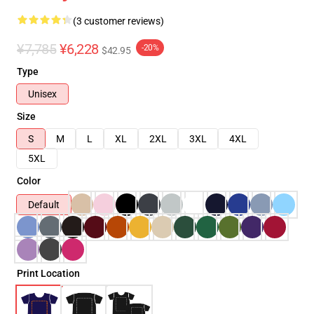
(3 customer reviews)
¥7,785
¥6,228
-20%
$42.95
Type
Unisex
Size
S
M
L
XL
2XL
3XL
4XL
5XL
Color
Default
Print Location