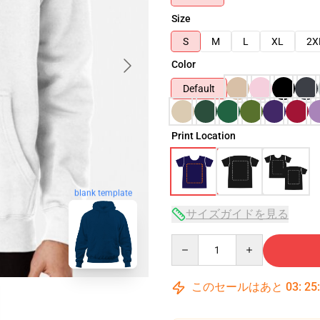
Size
S
M
L
XL
2X
Color
Default
Print Location
blank template
サイズガイドを見る
Quantity
このセールはあと
03
:
25