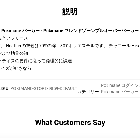
説明
Pokimane パーカー - Pokimane フレンドゾーンプルオーバーパーカー
トン-塩辛いフリース
Heatherの灰色は70%の綿、30%ポリエステルです。 チャコール Hea
および肋骨の袖
クティスの要件に従って倫理的に調達
サイズが好きなら
Pokimane ログイン
,
SKU
:
POKIMANE-STORE-9859-DEFAULT
カテゴリー
:
Pokimane パーカー
,
What Customers Say