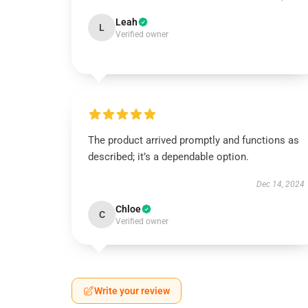
Leah
L
Verified owner
The product arrived promptly and functions as
described; it’s a dependable option.
Dec 14, 2024
Chloe
C
Verified owner
Write your review