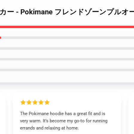
ane パーカー - Pokimane フレンドゾーン
The Pokimane hoodie has a great fit and is
very warm. It’s become my go-to for running
errands and relaxing at home.