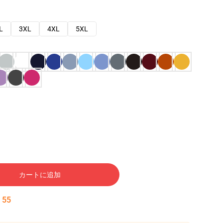
L
3XL
4XL
5XL
カートに追加
:
54