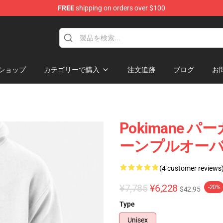
FREE
shipping on orders over $100
ショップ
カテゴリーで購入
注文追跡
ブログ
お
Pokimane パー
ーンプルオー
(4 customer reviews
¥7,785
¥6,228
-20%
$42.95
Type
Unisex