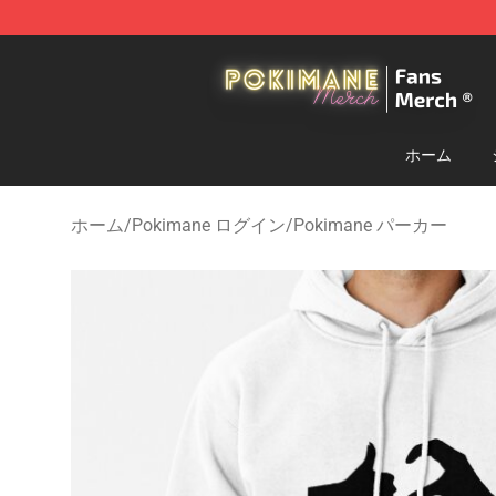
Pokimane Store - Official Pokimane Merchandise Shop
ホーム
ホーム
/
Pokimane ログイン
/
Pokimane パーカー