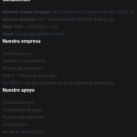
Nuestra oficina principal
: 6215 Park Ave S, Nueva York, NY 10003, US
Nuestro almacén
: No 1 Qianzhaojialou, Bozhou, Beijing, CN
Hora
: 9AM – 5PM (Mon – Fri)
Email
: contact@pokimane.store
Nuestra empresa
Sobre nosotros
Términos y condiciones
Política de privacidad
DMCA - Política de Copyright
CA SB657: Ley de transparencia en la cadena de suministro
Nuestro apoyo
Políticas de envío
Condiciones de pago
Políticas de reembolso
Contáctenos
Ayuda al cliente (FAQ)