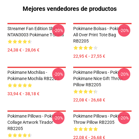
Mejores vendedores de productos
Streamer Fan Edition Shirt
Pokimane Bolsas - Pokimane
-20%
-20%
NTAN3003 Pokimane T-Shirts
All Over Print Tote Bag
RB2205
24,38 € - 28,06 €
22,95 € - 27,55 €
Pokimane Mochilas -
Pokimane Pillows - Poki
-20%
-20%
Pokimane Mochila RB2205
Pokimane Nice Gift Throw
Pillow RB2205
33,94 € - 38,18 €
22,08 € - 26,68 €
Pokimane Pillows - Pokimane
Pokimane Pillows - Pokimane
-20%
-20%
Collage Artwork Tirador
Throw Pillow RB2205
RB2205
22,08 € - 26,68 €