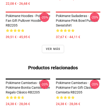
22,08 € - 26,68 €
Pokimane Hoodies - Pokimane
Pokimane Sudaderas -
-20%
-20%
Fan Gift Pullover Hoodie
Pokimane Pink Bowl Pullover
RB2205
Sweatshirt
39,51 € - 45,95 €
37,67 € - 44,11 €
VER MÁS
Productos relacionados
Pokimane Camisetas - Poki
Pokimane Camisetas -
-20%
-20%
Pokimane Bonita Camiseta De
Pokimane Fan Gift Classic
Regalo Clásico RB2205
Camiseta RB2205
24,38 € - 28,06 €
24,38 € - 28,06 €