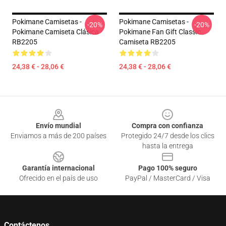
Pokimane Camisetas -
Pokimane Camisetas -
-20%
-20%
Pokimane Camiseta Clásica
Pokimane Fan Gift Classic
RB2205
Camiseta RB2205
24,38 € - 28,06 €
24,38 € - 28,06 €
Footer
Envío mundial
Compra con confianza
Enviamos a más de 200 países
Protegido 24/7 desde los clics
hasta la entrega
Garantía internacional
Pago 100% seguro
Ofrecido en el país de uso
PayPal / MasterCard / Visa
Contáctenos