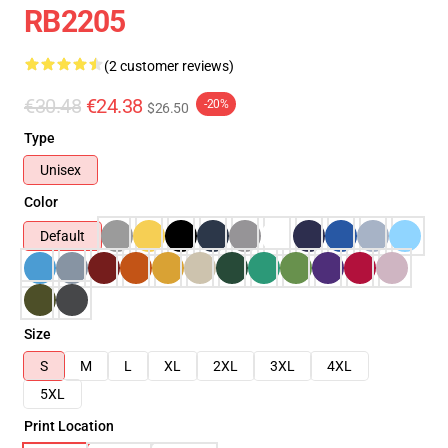
RB2205
(2 customer reviews)
€30.48
€24.38
-20%
$26.50
Type
Unisex
Color
Default
Size
S
M
L
XL
2XL
3XL
4XL
5XL
Print Location