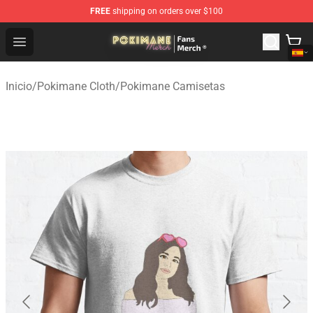
FREE
shipping on orders over $100
Pokimane Store - Official Pokimane Merchandise Shop
Open menu
Inicio
/
Pokimane Cloth
/
Pokimane Camisetas