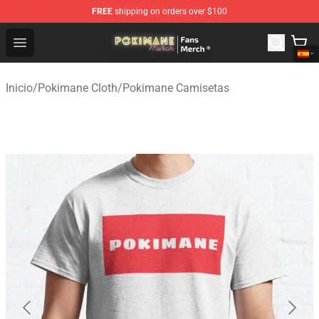
FREE
shipping on orders over $100
Pokimane Store - Official Pokimane Merchandise Shop
Open menu
Inicio
/
Pokimane Cloth
/
Pokimane Camisetas