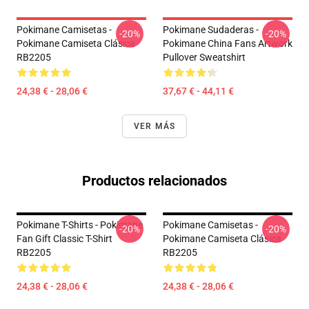
Pokimane Camisetas -
Pokimane Sudaderas -
-20%
-20%
Pokimane Camiseta Clásica
Pokimane China Fans Artwork
RB2205
Pullover Sweatshirt
24,38 € - 28,06 €
37,67 € - 44,11 €
VER MÁS
Productos relacionados
Pokimane T-Shirts - Pokimane
Pokimane Camisetas -
-20%
-20%
Fan Gift Classic T-Shirt
Pokimane Camiseta Clásica
RB2205
RB2205
24,38 € - 28,06 €
24,38 € - 28,06 €