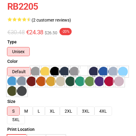
RB2205
(2 customer reviews)
€30.48
€24.38
-20%
$26.50
Type
Unisex
Color
Default
Size
S
M
L
XL
2XL
3XL
4XL
5XL
Print Location