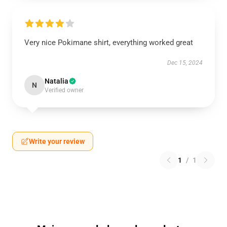
Very nice Pokimane shirt, everything worked great
Dec 15, 2024
Natalia
N
Verified owner
Write your review
1
/
1