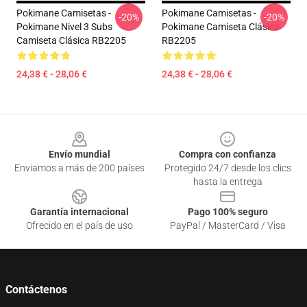
Pokimane Camisetas -
Pokimane Camisetas -
-20%
-20%
Pokimane Nivel 3 Subs
Pokimane Camiseta Clásica
Camiseta Clásica RB2205
RB2205
24,38 € - 28,06 €
24,38 € - 28,06 €
Footer
Envío mundial
Compra con confianza
Enviamos a más de 200 países
Protegido 24/7 desde los clics
hasta la entrega
Garantía internacional
Pago 100% seguro
Ofrecido en el país de uso
PayPal / MasterCard / Visa
Contáctenos