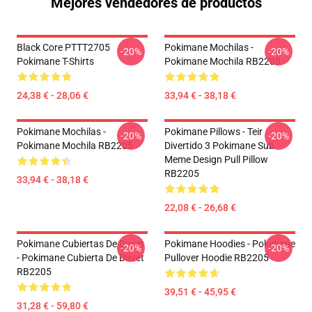
Mejores vendedores de productos
Black Core PTTT2705
Pokimane Mochilas -
-20%
-20%
Pokimane T-Shirts
Pokimane Mochila RB2205
24,38 € - 28,06 €
33,94 € - 38,18 €
Pokimane Mochilas -
Pokimane Pillows - Teir
-20%
-20%
Pokimane Mochila RB2205
Divertido 3 Pokimane Sub
Meme Design Pull Pillow
RB2205
33,94 € - 38,18 €
22,08 € - 26,68 €
Pokimane Cubiertas De Duvet
Pokimane Hoodies - Pokimane
-20%
-20%
- Pokimane Cubierta De Duvet
Pullover Hoodie RB2205
RB2205
39,51 € - 45,95 €
31,28 € - 59,80 €