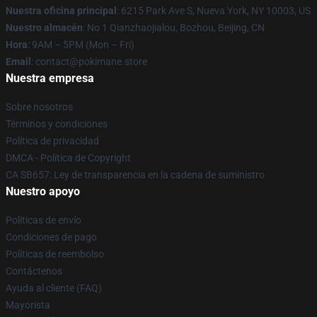
Nuestra oficina principal
: 6215 Park Ave S, Nueva York, NY 10003, US
Nuestro almacén
: No 1 Qianzhaojialou, Bozhou, Beijing, CN
Hora
: 9AM – 5PM (Mon – Fri)
Email
: contact@pokimane.store
Nuestra empresa
Sobre nosotros
Términos y condiciones
Política de privacidad
DMCA - Política de Copyright
CA SB657: Ley de transparencia en la cadena de suministro
Nuestro apoyo
Políticas de envío
Condiciones de pago
Políticas de reembolso
Contáctenos
Ayuda al cliente (FAQ)
Mayorista