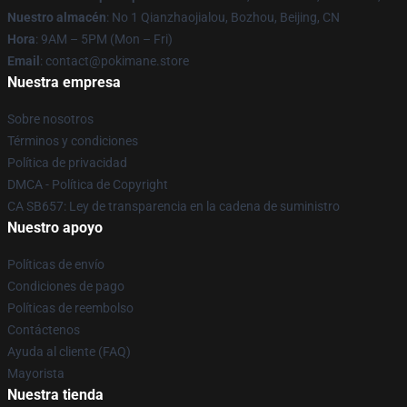
Nuestro almacén
: No 1 Qianzhaojialou, Bozhou, Beijing, CN
Hora
: 9AM – 5PM (Mon – Fri)
Email
: contact@pokimane.store
Nuestra empresa
Sobre nosotros
Términos y condiciones
Política de privacidad
DMCA - Política de Copyright
CA SB657: Ley de transparencia en la cadena de suministro
Nuestro apoyo
Políticas de envío
Condiciones de pago
Políticas de reembolso
Contáctenos
Ayuda al cliente (FAQ)
Mayorista
Nuestra tienda