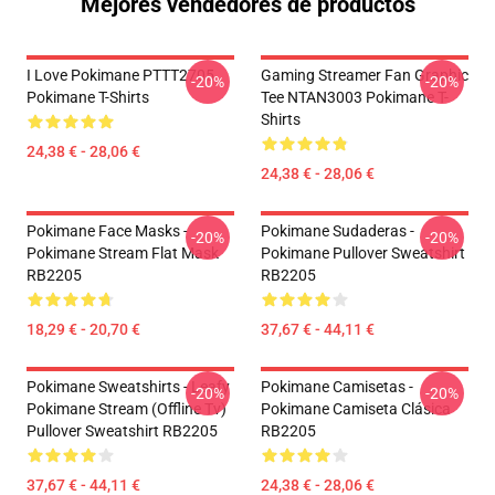
Mejores vendedores de productos
I Love Pokimane PTTT2705
Gaming Streamer Fan Graphic
-20%
-20%
Pokimane T-Shirts
Tee NTAN3003 Pokimane T-
Shirts
24,38 € - 28,06 €
24,38 € - 28,06 €
Pokimane Face Masks -
Pokimane Sudaderas -
-20%
-20%
Pokimane Stream Flat Mask
Pokimane Pullover Sweatshirt
RB2205
RB2205
18,29 € - 20,70 €
37,67 € - 44,11 €
Pokimane Sweatshirts - Leafy
Pokimane Camisetas -
-20%
-20%
Pokimane Stream (Offline Tv)
Pokimane Camiseta Clásica
Pullover Sweatshirt RB2205
RB2205
37,67 € - 44,11 €
24,38 € - 28,06 €