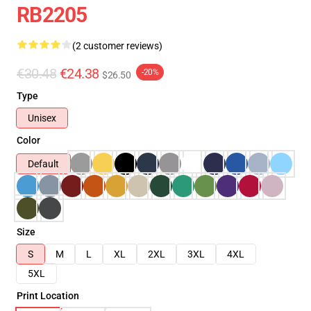
RB2205
(2 customer reviews)
€30.48
€24.38
-20%
$26.50
Type
Unisex
Color
Default
Size
S
M
L
XL
2XL
3XL
4XL
5XL
Print Location