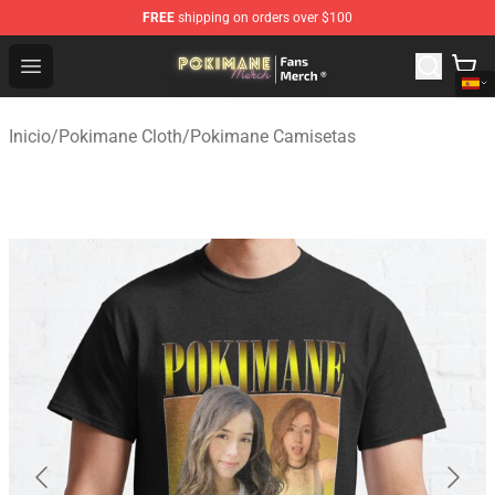
FREE
shipping on orders over $100
Pokimane Store - Official Pokimane Merchandise Shop
Open menu
Inicio
/
Pokimane Cloth
/
Pokimane Camisetas