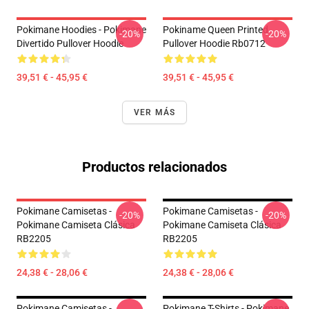
Pokimane Hoodies - Pokimane
Pokiname Queen Printed
-20%
-20%
Divertido Pullover Hoodie
Pullover Hoodie Rb0712
39,51 € - 45,95 €
39,51 € - 45,95 €
VER MÁS
Productos relacionados
Pokimane Camisetas -
Pokimane Camisetas -
-20%
-20%
Pokimane Camiseta Clásica
Pokimane Camiseta Clásica
RB2205
RB2205
24,38 € - 28,06 €
24,38 € - 28,06 €
Pokimane Camisetas -
Pokimane T-Shirts - Pokimane