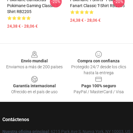
-20%
-20%
Pokimane Gaming Classic T-
Fanart Classic T-Shirt RB2205
Shirt RB2205
24,38 € - 28,06 €
24,38 € - 28,06 €
Footer
Envío mundial
Compra con confianza
Enviamos a más de 200 países
Protegido 24/7 desde los clics
hasta la entrega
Garantía internacional
Pago 100% seguro
Ofrecido en el país de uso
PayPal / MasterCard / Visa
Contáctenos
Nuestra oficina principal
: 6215 Park Ave S, Nueva York, NY 10003, US