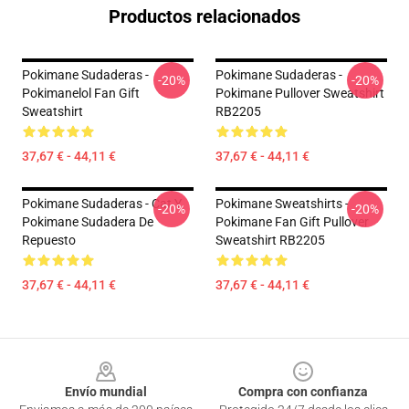
Productos relacionados
Pokimane Sudaderas -
Pokimane Sudaderas -
-20%
-20%
Pokimanelol Fan Gift
Pokimane Pullover Sweatshirt
Sweatshirt
RB2205
37,67 € - 44,11 €
37,67 € - 44,11 €
Pokimane Sudaderas - Cat Y
Pokimane Sweatshirts -
-20%
-20%
Pokimane Sudadera De
Pokimane Fan Gift Pullover
Repuesto
Sweatshirt RB2205
37,67 € - 44,11 €
37,67 € - 44,11 €
Footer
Envío mundial
Compra con confianza