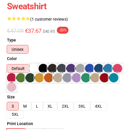
Sweatshirt
(1 customer reviews)
€47.09
€37.67
-20%
$40.95
Type
Unisex
Color
Default
Size
S
M
L
XL
2XL
3XL
4XL
5XL
Print Location