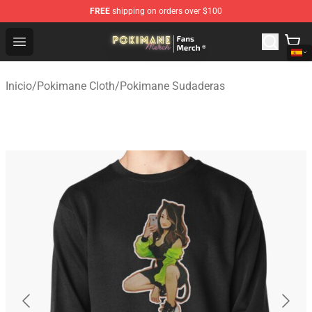
FREE
shipping on orders over $100
Pokimane Store - Official Pokimane Merchandise Shop
Open menu
Inicio
/
Pokimane Cloth
/
Pokimane Sudaderas