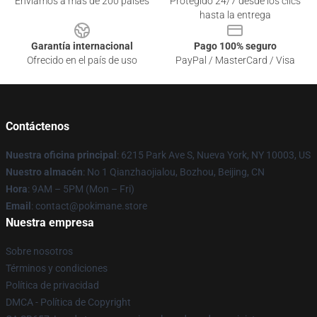
Enviamos a más de 200 países
Protegido 24/7 desde los clics
hasta la entrega
Garantía internacional
Pago 100% seguro
Ofrecido en el país de uso
PayPal / MasterCard / Visa
Contáctenos
Nuestra oficina principal
: 6215 Park Ave S, Nueva York, NY 10003, US
Nuestro almacén
: No 1 Qianzhaojialou, Bozhou, Beijing, CN
Hora
: 9AM – 5PM (Mon – Fri)
Email
: contact@pokimane.store
Nuestra empresa
Sobre nosotros
Términos y condiciones
Política de privacidad
DMCA - Política de Copyright