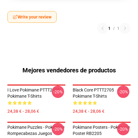
Write your review
1
/
1
Mejores vendedores de productos
I Love Pokimane PTTT2705
Black Core PTTT2705
-20%
-20%
Pokimane T-Shirts
Pokimane T-Shirts
24,38 € - 28,06 €
24,38 € - 28,06 €
Pokimane Puzzles - Pokimane
Pokimane Posters - Pokimane
-20%
-20%
Rompecabezas Juegos
Poster RB2205