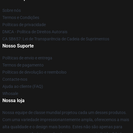
Sobre nós
Termos e Condições
Políticas de privacidade
DMCA - Política de Direitos Autorais
CA SB657: Lei de Transparência de Cadeia de Suprimentos
Nosso Suporte
Políticas de envio e entrega
Termos de pagamento
Políticas de devolução e reembolso
Contacte-nos
Ajuda ao cliente (FAQ)
Whosale
Nossa loja
Nossa equipe de classe mundial projetou cada um desses produtos.
Com uma variedade impressionantemente ampla, oferecemos a mais
alta qualidade e o design mais bonito. Estes não são apenas para