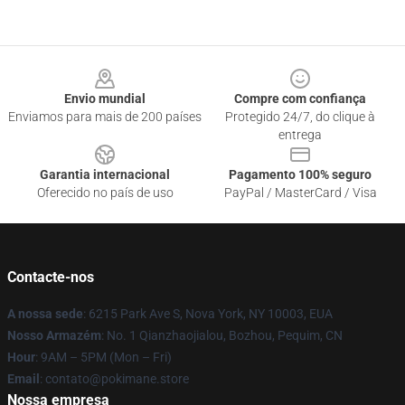
Footer
Envio mundial
Compre com confiança
Enviamos para mais de 200 países
Protegido 24/7, do clique à
entrega
Garantia internacional
Pagamento 100% seguro
Oferecido no país de uso
PayPal / MasterCard / Visa
Contacte-nos
A nossa sede
: 6215 Park Ave S, Nova York, NY 10003, EUA
Nosso Armazém
: No. 1 Qianzhaojialou, Bozhou, Pequim, CN
Hour
: 9AM – 5PM (Mon – Fri)
Email
: contato@pokimane.store
Nossa empresa