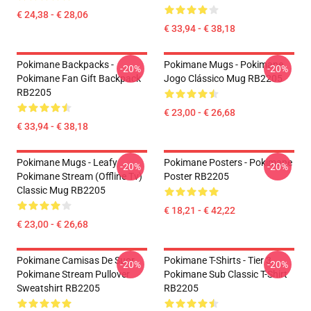
€ 24,38 - € 28,06
€ 33,94 - € 38,18
Pokimane Backpacks -
Pokimane Mugs - Pokimane
-20%
-20%
Pokimane Fan Gift Backpack
Jogo Clássico Mug RB2205
RB2205
€ 23,00 - € 26,68
€ 33,94 - € 38,18
Pokimane Mugs - Leafy
Pokimane Posters - Pokimane
-20%
-20%
Pokimane Stream (Offline Tv)
Poster RB2205
Classic Mug RB2205
€ 18,21 - € 42,22
€ 23,00 - € 26,68
Pokimane Camisas De Suor
Pokimane T-Shirts - Tier 3
-20%
-20%
Pokimane Stream Pullover
Pokimane Sub Classic T-Shirt
Sweatshirt RB2205
RB2205