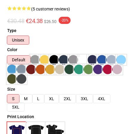
(5 customer reviews)
€30.48
€24.38
-20%
$26.50
Type
Unisex
Color
Default
Size
S
M
L
XL
2XL
3XL
4XL
5XL
Print Location