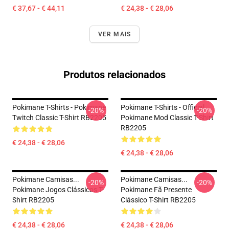
€ 37,67 - € 44,11
€ 24,38 - € 28,06
VER MAIS
Produtos relacionados
Pokimane T-Shirts - Pokimane
Pokimane T-Shirts - Official
-20%
-20%
Twitch Classic T-Shirt RB2205
Pokimane Mod Classic T-Shirt
RB2205
€ 24,38 - € 28,06
€ 24,38 - € 28,06
Pokimane Camisas...
Pokimane Camisas...
-20%
-20%
Pokimane Jogos Clássicos T-
Pokimane Fã Presente
Shirt RB2205
Clássico T-Shirt RB2205
€ 24,38 - € 28,06
€ 24,38 - € 28,06