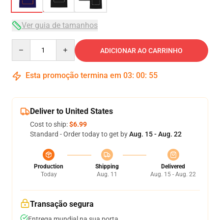
Ver guia de tamanhos
Quantity
ADICIONAR AO CARRINHO
Esta promoção termina em
03
:
00
:
54
Deliver to United States
Cost to ship:
$6.99
Standard - Order today to get by
Aug. 15 - Aug. 22
Production
Shipping
Delivered
Today
Aug. 11
Aug. 15 - Aug. 22
Transação segura
Entrega mundial na sua porta