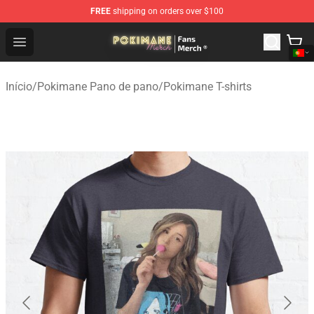
FREE
shipping on orders over $100
Pokimane Store - Official Pokimane Merchandise Shop
Open menu
Início
/
Pokimane Pano de pano
/
Pokimane T-shirts