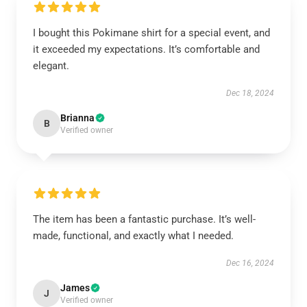
I bought this Pokimane shirt for a special event, and
it exceeded my expectations. It’s comfortable and
elegant.
Dec 18, 2024
Brianna
B
Verified owner
The item has been a fantastic purchase. It’s well-
made, functional, and exactly what I needed.
Dec 16, 2024
James
J
Verified owner