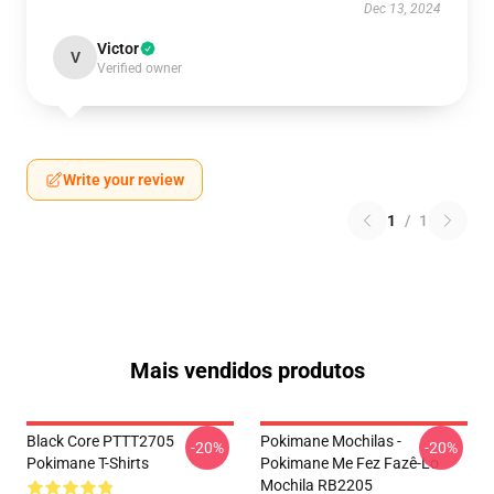
Dec 13, 2024
Victor
V
Verified owner
Write your review
1
/
1
Mais vendidos produtos
Black Core PTTT2705
Pokimane Mochilas -
-20%
-20%
Pokimane T-Shirts
Pokimane Me Fez Fazê-Lo
Mochila RB2205