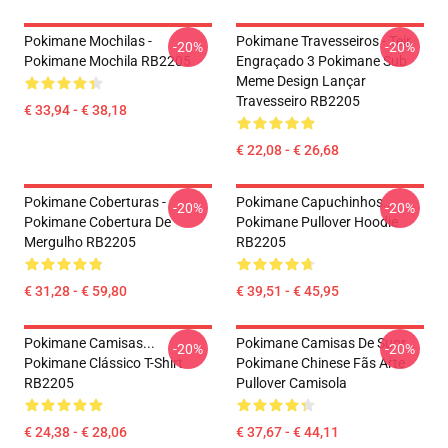
Pokimane Mochilas -
Pokimane Travesseiros - Teir
-20%
-20%
Pokimane Mochila RB2205
Engraçado 3 Pokimane Sub
Meme Design Lançar
Travesseiro RB2205
€ 33,94 - € 38,18
€ 22,08 - € 26,68
Pokimane Coberturas -
Pokimane Capuchinhos...
-20%
-20%
Pokimane Cobertura De
Pokimane Pullover Hoodie
Mergulho RB2205
RB2205
€ 31,28 - € 59,80
€ 39,51 - € 45,95
Pokimane Camisas...
Pokimane Camisas De Suor
-20%
-20%
Pokimane Clássico T-Shirt
Pokimane Chinese Fãs Arte
RB2205
Pullover Camisola
€ 24,38 - € 28,06
€ 37,67 - € 44,11