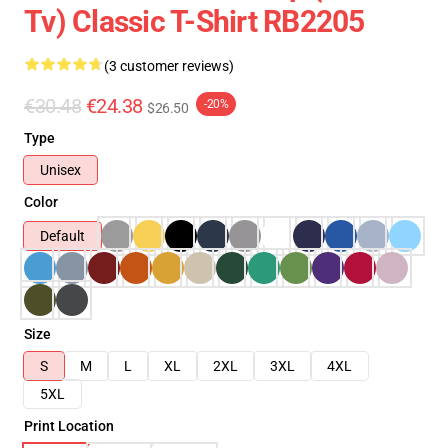
Tv) Classic T-Shirt RB2205
(3 customer reviews)
€30.48
€24.38
-20%
$26.50
Type
Unisex
Color
Default
Size
S
M
L
XL
2XL
3XL
4XL
5XL
Print Location