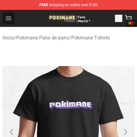
FREE
shipping on orders over $100
Pokimane Store - Official Pokimane Merchandise Shop
Open menu
Início
/
Pokimane Pano de pano
/
Pokimane T-shirts