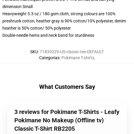
dimension Small
Heavyweight 5.3 oz / 180 gsm cloth, strong colours are 100%
preshrunk cotton, heather gray is 90% cotton/10% polyester, denim
heather is 50% cotton/ 50% polyester
Double-needle hems and neck band for sturdiness
SKU
:
71839329-US-classic-tee-DEFAULT
Categorias
:
Pokimane T-shirts
,
What Customers Say
3 reviews for Pokimane T-Shirts - Leafy
Pokimane No Makeup (Offline tv)
Classic T-Shirt RB2205