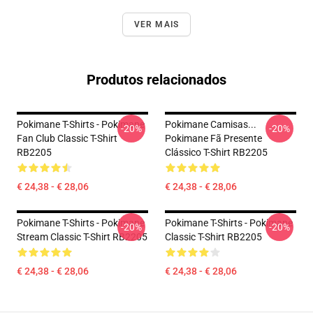
VER MAIS
Produtos relacionados
Pokimane T-Shirts - Pokimane
Pokimane Camisas...
-20%
-20%
Fan Club Classic T-Shirt
Pokimane Fã Presente
RB2205
Clássico T-Shirt RB2205
€ 24,38 - € 28,06
€ 24,38 - € 28,06
Pokimane T-Shirts - Pokimane
Pokimane T-Shirts - Pokimane
-20%
-20%
Stream Classic T-Shirt RB2205
Classic T-Shirt RB2205
€ 24,38 - € 28,06
€ 24,38 - € 28,06