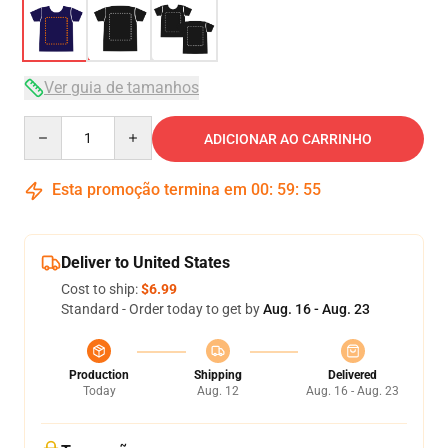
Ver guia de tamanhos
Quantity
ADICIONAR AO CARRINHO
Esta promoção termina em
00
:
59
:
54
Deliver to United States
Cost to ship:
$6.99
Standard - Order today to get by
Aug. 16 - Aug. 23
Production
Shipping
Delivered
Today
Aug. 12
Aug. 16 - Aug. 23