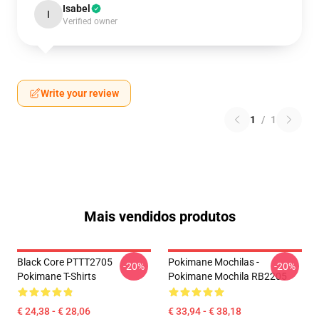
Isabel
I
Verified owner
Write your review
1
/
1
Mais vendidos produtos
Black Core PTTT2705
Pokimane Mochilas -
-20%
-20%
Pokimane T-Shirts
Pokimane Mochila RB2205
€ 24,38 - € 28,06
€ 33,94 - € 38,18