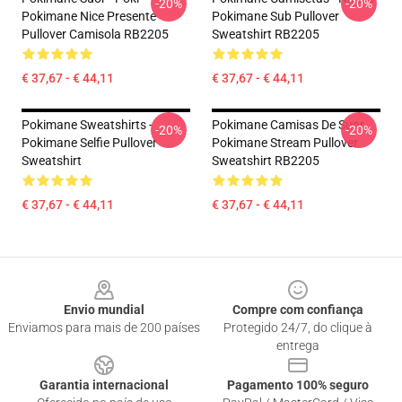
-20%
-20%
Pokimane Nice Presente
Pokimane Sub Pullover
Pullover Camisola RB2205
Sweatshirt RB2205
€ 37,67 - € 44,11
€ 37,67 - € 44,11
Pokimane Sweatshirts -
Pokimane Camisas De Suor
-20%
-20%
Pokimane Selfie Pullover
Pokimane Stream Pullover
Sweatshirt
Sweatshirt RB2205
€ 37,67 - € 44,11
€ 37,67 - € 44,11
Footer
Envio mundial
Compre com confiança
Enviamos para mais de 200 países
Protegido 24/7, do clique à
entrega
Garantia internacional
Pagamento 100% seguro