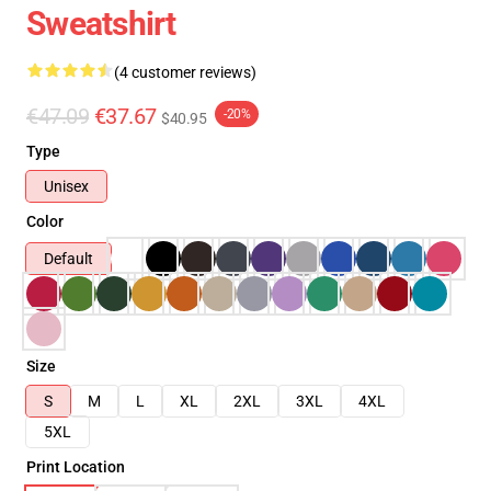
Sweatshirt
(4 customer reviews)
€47.09
€37.67
-20%
$40.95
Type
Unisex
Color
Default
Size
S
M
L
XL
2XL
3XL
4XL
5XL
Print Location