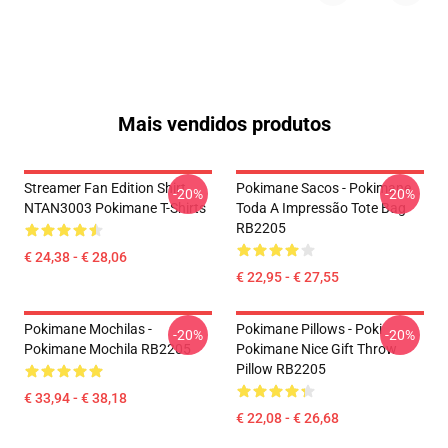
Mais vendidos produtos
Streamer Fan Edition Shirt
Pokimane Sacos - Pokimane
-20%
-20%
NTAN3003 Pokimane T-Shirts
Toda A Impressão Tote Bag
RB2205
€ 24,38 - € 28,06
€ 22,95 - € 27,55
Pokimane Mochilas -
Pokimane Pillows - Poki
-20%
-20%
Pokimane Mochila RB2205
Pokimane Nice Gift Throw
Pillow RB2205
€ 33,94 - € 38,18
€ 22,08 - € 26,68