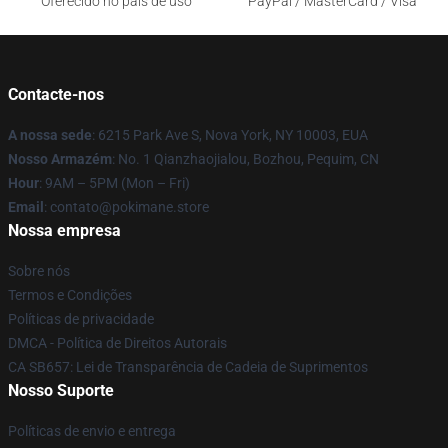
Oferecido no país de uso
PayPal / MasterCard / Visa
Contacte-nos
A nossa sede
: 6215 Park Ave S, Nova York, NY 10003, EUA
Nosso Armazém
: No. 1 Qianzhaojialou, Bozhou, Pequim, CN
Hour
: 9AM – 5PM (Mon – Fri)
Email
: contato@pokimane.store
Nossa empresa
Sobre nós
Termos e Condições
Políticas de privacidade
DMCA - Política de Direitos Autorais
CA SB657: Lei de Transparência de Cadeia de Suprimentos
Nosso Suporte
Políticas de envio e entrega