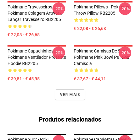
Pokimane Travesseiros...
Pokimane Pillows - Pokimane
-20%
-20%
Pokimane Colagem Artwork
Throw Pillow RB2205
Lançar Travesseiro RB2205
€ 22,08 - € 26,68
€ 22,08 - € 26,68
Pokimane Capuchinhos...
Pokimane Camisas De Suor
-20%
-20%
Pokimane Ventilador Presente
Pokimane Pink Bowl Pullover
Hoodie RB2205
Camisola
€ 39,51 - € 45,95
€ 37,67 - € 44,11
VER MAIS
Produtos relacionados
Pokimane Suor - Poki
Pokimane Camisetas - Nível 3