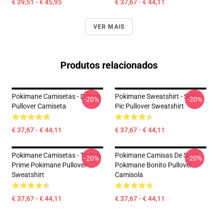
€ 39,51 - € 45,95
€ 37,67 - € 44,11
VER MAIS
Produtos relacionados
Pokimane Camisetas - Dança
Pokimane Sweatshirt - Selfie
-20%
-20%
Pullover Camiseta
Pic Pullover Sweatshirt
€ 37,67 - € 44,11
€ 37,67 - € 44,11
Pokimane Camisetas - Twitch
Pokimane Camisas De Suor
-20%
-20%
Prime Pokimane Pullover
Pokimane Bonito Pullover
Sweatshirt
Camisola
€ 37,67 - € 44,11
€ 37,67 - € 44,11