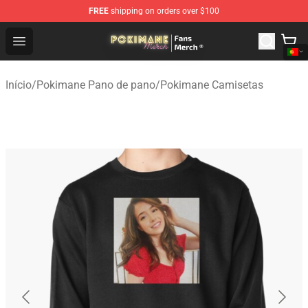
FREE
shipping on orders over $100
Pokimane Store - Official Pokimane Merchandise Shop
Open menu
Início
/
Pokimane Pano de pano
/
Pokimane Camisetas