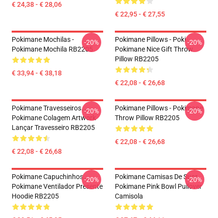
€ 24,38 - € 28,06
€ 22,95 - € 27,55
Pokimane Mochilas -
Pokimane Pillows - Poki
-20%
-20%
Pokimane Mochila RB2205
Pokimane Nice Gift Throw
Pillow RB2205
€ 33,94 - € 38,18
€ 22,08 - € 26,68
Pokimane Travesseiros...
Pokimane Pillows - Pokimane
-20%
-20%
Pokimane Colagem Artwork
Throw Pillow RB2205
Lançar Travesseiro RB2205
€ 22,08 - € 26,68
€ 22,08 - € 26,68
Pokimane Capuchinhos...
Pokimane Camisas De Suor
-20%
-20%
Pokimane Ventilador Presente
Pokimane Pink Bowl Pullover
Hoodie RB2205
Camisola