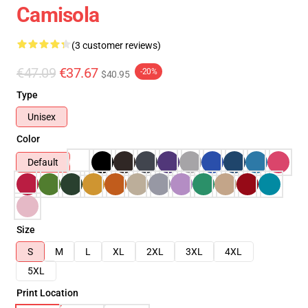
Camisola
(3 customer reviews)
€47.09
€37.67
-20%
$40.95
Type
Unisex
Color
Default
Size
S
M
L
XL
2XL
3XL
4XL
5XL
Print Location