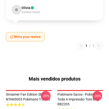
Olivia
O
Verified owner
Write your review
1
/
1
Mais vendidos produtos
Streamer Fan Edition Shirt
Pokimane Sacos - Pokimane
-20%
-20%
NTAN3003 Pokimane T-Shirts
Toda A Impressão Tote Bag
RB2205