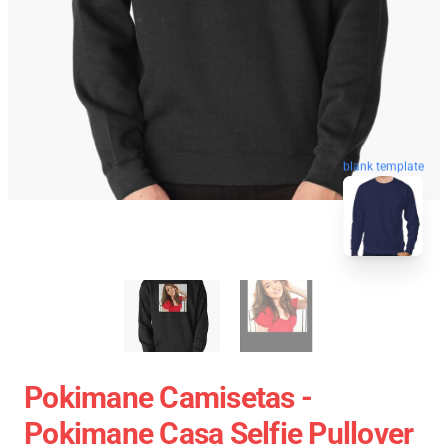
blank template
Pokimane Camisetas -
Pokimane Casa Selfie Pullover