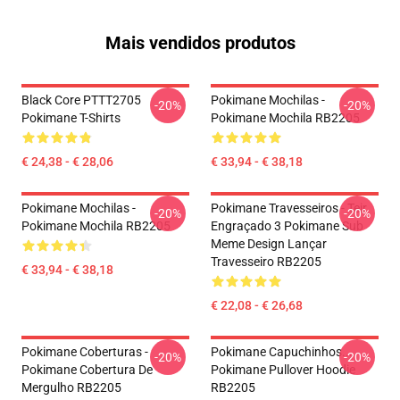
Mais vendidos produtos
Black Core PTTT2705
Pokimane Mochilas -
-20%
-20%
Pokimane T-Shirts
Pokimane Mochila RB2205
€ 24,38 - € 28,06
€ 33,94 - € 38,18
Pokimane Mochilas -
Pokimane Travesseiros - Teir
-20%
-20%
Pokimane Mochila RB2205
Engraçado 3 Pokimane Sub
Meme Design Lançar
Travesseiro RB2205
€ 33,94 - € 38,18
€ 22,08 - € 26,68
Pokimane Coberturas -
Pokimane Capuchinhos...
-20%
-20%
Pokimane Cobertura De
Pokimane Pullover Hoodie
Mergulho RB2205
RB2205